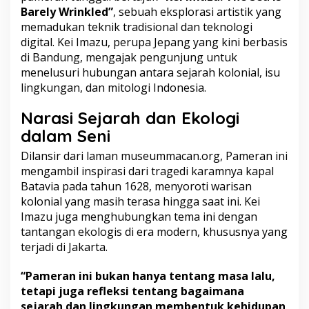
E
Barely Wrinkled”
, sebuah eksplorasi artistik yang
k
memadukan teknik tradisional dan teknologi
o
l
digital. Kei Imazu, perupa Jepang yang kini berbasis
o
di Bandung, mengajak pengunjung untuk
g
menelusuri hubungan antara sejarah kolonial, isu
i
lingkungan, dan mitologi Indonesia.
Narasi Sejarah dan Ekologi
dalam Seni
Dilansir dari laman museummacan.org, Pameran ini
mengambil inspirasi dari tragedi karamnya kapal
Batavia pada tahun 1628, menyoroti warisan
kolonial yang masih terasa hingga saat ini. Kei
Imazu juga menghubungkan tema ini dengan
tantangan ekologis di era modern, khususnya yang
terjadi di Jakarta.
“Pameran ini bukan hanya tentang masa lalu,
tetapi juga refleksi tentang bagaimana
sejarah dan lingkungan membentuk kehidupan