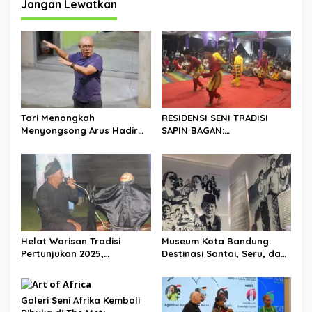
g
Jangan Lewatkan
a
s
i
p
o
s
Tari Menongkah
RESIDENSI SENI TRADISI
Menyongsong Arus Hadir
SAPIN BAGAN:
Dengan Wajah Baru
MENGHIDUPKAN KEMBALI
WARISAN BUDAYA DI ROKAN
HILIR
Helat Warisan Tradisi
Museum Kota Bandung:
Pertunjukan 2025,
Destinasi Santai, Seru, dan
Revitalisasi Tradisi Lukah
Penuh Wawasan
Gilo Siak Melalui Program
Residensi Seni
Galeri Seni Afrika Kembali