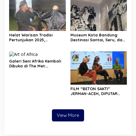
HILIR
Helat Warisan Tradisi
Museum Kota Bandung:
Pertunjukan 2025,
Destinasi Santai, Seru, dan
Revitalisasi Tradisi Lukah
Penuh Wawasan
Gilo Siak Melalui Program
Residensi Seni
Galeri Seni Afrika Kembali
Dibuka di The Met:
Menjelajahi Tradisi dan
Inovasi Seni Sub-Sahara
FILM “BETON SAKTI”
JERMAN-ACEH, DIPUTAR
PERDANA DI BIOSKOP
KAMPUS ISBI ACEH
View More