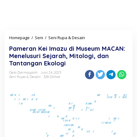
Homepage
/
Seni
/
Seni Rupa & Desain
P
a
Pameran Kei Imazu di Museum MACAN:
m
e
Menelusuri Sejarah, Mitologi, dan
r
Tantangan Ekologi
a
n
Dela Darmayanti
Juni 24, 2025
K
Seni Rupa & Desain
328 Dilihat
e
i
I
m
a
z
u
d
i
M
u