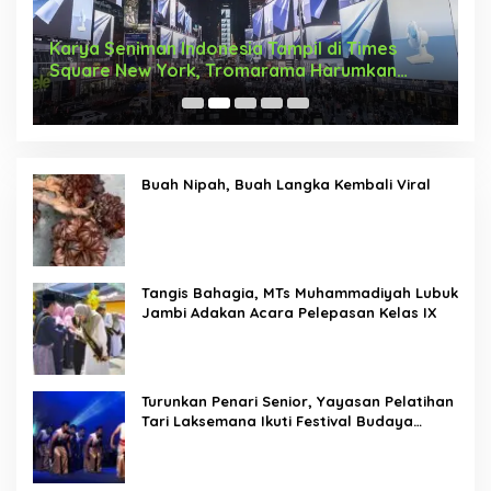
Tari Menongkah Menyongsong Arus Hadir
M
Dengan Wajah Baru
R
b
Buah Nipah, Buah Langka Kembali Viral
Tangis Bahagia, MTs Muhammadiyah Lubuk
Jambi Adakan Acara Pelepasan Kelas IX
Turunkan Penari Senior, Yayasan Pelatihan
Tari Laksemana Ikuti Festival Budaya
Melayu Riau 2024