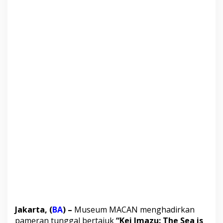
r
a
h
,
M
i
t
o
l
o
g
i
,
d
a
n
T
a
n
t
a
n
g
a
Jakarta, (
BA
) –
Museum MACAN menghadirkan
n
pameran tunggal bertajuk
“Kei Imazu: The Sea is