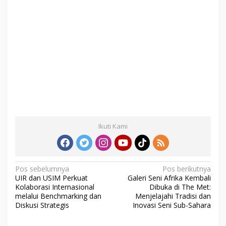
Ikuti Kami
N
Pos sebelumnya
Pos berikutnya
UIR dan USIM Perkuat
Galeri Seni Afrika Kembali
a
Kolaborasi Internasional
Dibuka di The Met:
v
melalui Benchmarking dan
Menjelajahi Tradisi dan
Diskusi Strategis
Inovasi Seni Sub-Sahara
i