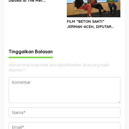
Dibuka di The Met:
Menjelajahi Tradisi dan
Inovasi Seni Sub-Sahara
FILM “BETON SAKTI”
JERMAN-ACEH, DIPUTAR
PERDANA DI BIOSKOP
KAMPUS ISBI ACEH
Tinggalkan Balasan
Alamat email Anda tidak akan dipublikasikan.
Ruas yang wajib
ditandai
*