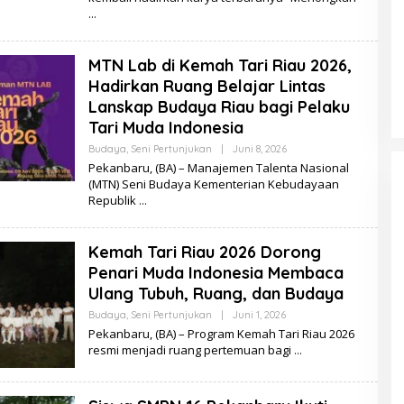
M
U
A
M
MTN Lab di Kemah Tari Riau 2026,
M
A
Hadirkan Ruang Belajar Lintas
R
G
Lanskap Budaya Riau bagi Pelaku
H
Tari Muda Indonesia
A
D
Budaya
,
Seni Pertunjukan
|
Juni 8, 2026
O
A
L
F
Pekanbaru, (BA) – Manajemen Talenta Nasional
E
I
(MTN) Seni Budaya Kementerian Kebudayaan
H
Republik
D
E
L
A
Kemah Tari Riau 2026 Dorong
D
A
Penari Muda Indonesia Membaca
R
M
Ulang Tubuh, Ruang, dan Budaya
A
Y
Budaya
,
Seni Pertunjukan
|
Juni 1, 2026
O
A
L
Pekanbaru, (BA) – Program Kemah Tari Riau 2026
N
E
resmi menjadi ruang pertemuan bagi
T
H
I
D
E
L
A