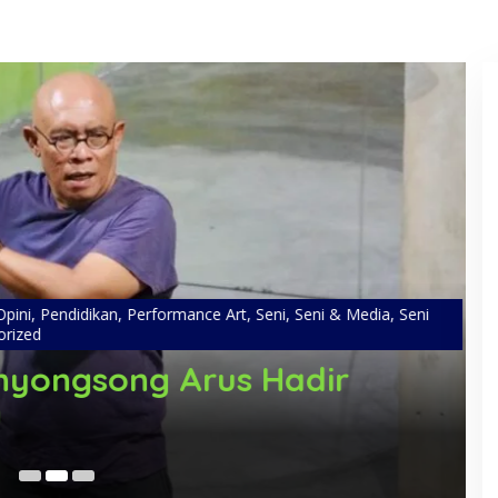
ini
,
Pendidikan
,
Performance Art
,
Seni
,
Seni & Media
,
Seni
ized
yongsong Arus Hadir
Ju