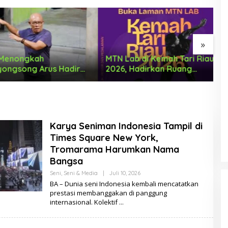
»
enongkah
MTN Lab di Kemah Tari Riau
K
gsong Arus Hadir
2026, Hadirkan Ruang
D
 Wajah Baru
Belajar Lintas Lanskap
I
Budaya Riau bagi Pelaku
T
Tari Muda Indonesia
Karya Seniman Indonesia Tampil di
Times Square New York,
Tromarama Harumkan Nama
Bangsa
Seni
,
Seni & Media
|
Juli 10, 2026
O
L
BA – Dunia seni Indonesia kembali mencatatkan
E
prestasi membanggakan di panggung
H
internasional. Kolektif
D
E
L
DUA PENCURI GASAK WARUNG
A