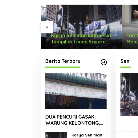
«
I GASAK
Karya Seniman Indonesia
Tari M
LONTONG,
Tampil di Times Square
Menyon
 RUPIAH.
New York, Tromarama
Dengan
Harumkan Nama Bangsa
Berita Terbaru
Seni
DUA PENCURI GASAK
WARUNG KELONTONG,
RUGI JUTAAN RUPIAH.
Karya Seniman