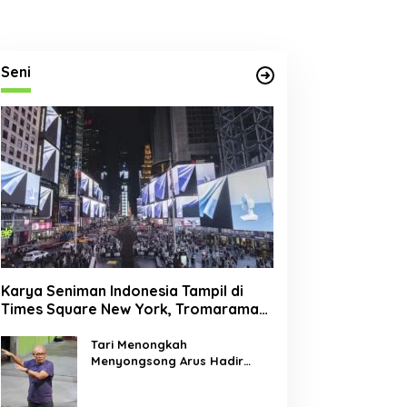
Seni
Budaya
,
Seni Pertunjukan
Karya Seniman Indonesia Tampil di
MTN Lab di Kemah Tari Riau 202
Times Square New York, Tromarama
Harumkan Nama Bangsa
Ruang Belajar Lintas Lanskap 
Tari Menongkah
Pelaku Tari Muda Indonesia
Menyongsong Arus Hadir
ni 8, 2026
Dengan Wajah Baru