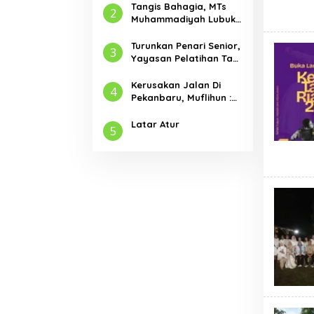
Tangis Bahagia, MTs
2
Muhammadiyah Lubuk
Jambi Adakan Acara
Pelepasan Kelas IX
Turunkan Penari Senior,
3
Yayasan Pelatihan Tari
Laksemana Ikuti
Festival Budaya
Kerusakan Jalan Di
4
Melayu Riau 2024
Pekanbaru, Muflihun :
Program Bertahap
Pembangunan Jalan
Latar Atur
5
Menjadi Skala Prioritas