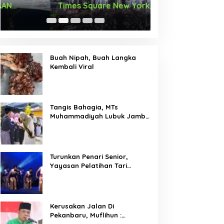
Times Square New York,
Arus Hadir Deng
Tromarama Harumkan Nama
Bangsa
Buah Nipah, Buah Langka
Kembali Viral
Tangis Bahagia, MTs
Muhammadiyah Lubuk Jambi
Adakan Acara Pelepasan
Kelas IX
Turunkan Penari Senior,
Yayasan Pelatihan Tari
Laksemana Ikuti Festival
Budaya Melayu Riau 2024
Kerusakan Jalan Di
Pekanbaru, Muflihun :
Program Bertahap