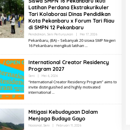
Siswa SMPN 16 Pekanbaru Ikuti
D
Latihan Perdana Ekstrakurikuler
A
R
Tari Kolaborasi Dinas Pendidikan
M
Kota Pekanbaru x Forum Tari Riau
A
Y
di SMPN 12 Pekanbaru
A
N
Pendidikan
,
Seni Pertunjukan
|
Mei 17, 2026
O
T
L
Pekanbaru, (BA) – Sebanyak 20 siswa SMP Negeri
I
E
16 Pekanbaru mengikuti latihan
H
D
E
L
International Creator Residency
A
D
Program 2027
A
R
Seni
|
Mei 6, 2026
O
M
L
“International Creator Residency Program” aims to
A
E
invite distinguished and highly motivated
Y
H
A
international
D
N
E
T
L
I
A
D
Mitigasi Kebudayaan Dalam
A
R
Menjaga Budaya Gayo
M
A
Nasional
,
Seni
|
Februari 11, 2026
O
Y
L