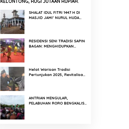
KELONTONG, RUGI JUTAAN RUPIAH.
SHALAT IDUL FITRI 1447 H DI
MASJID JAMI’ NURUL HUDA
BERLANGSUNG KHIDMAT
RESIDENSI SENI TRADISI SAPIN
BAGAN: MENGHIDUPKAN
KEMBALI WARISAN BUDAYA DI
ROKAN HILIR
Helat Warisan Tradisi
Pertunjukan 2025, Revitalisasi
Tradisi Lukah Gilo Siak Melalui
Program Residensi Seni
ANTRIAN MENGULAR,
PELABUHAN RORO BENGKALIS
PADAT KENDARAAN