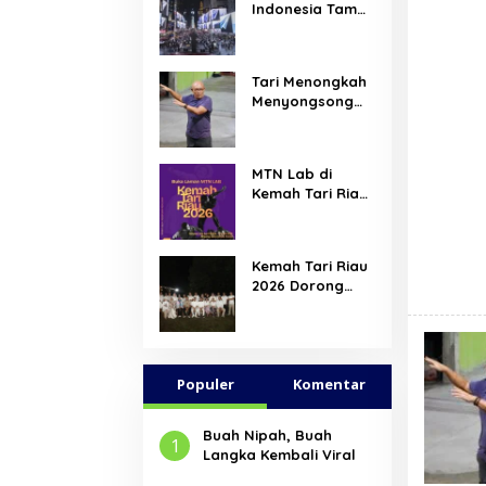
Indonesia Tampil
di Times Square
New York,
Tromarama
Tari Menongkah
Harumkan Nama
Menyongsong
Bangsa
Arus Hadir
Dengan Wajah
Baru
MTN Lab di
Kemah Tari Riau
2026, Hadirkan
Ruang Belajar
Lintas Lanskap
Kemah Tari Riau
Budaya Riau
2026 Dorong
bagi Pelaku Tari
Penari Muda
Muda Indonesia
Indonesia
Membaca Ulang
Tubuh, Ruang,
Populer
dan Budaya
Komentar
Buah Nipah, Buah
1
Langka Kembali Viral