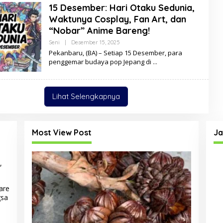
15 Desember: Hari Otaku Sedunia,
D
A
Waktunya Cosplay, Fan Art, dan
R
M
“Nobar” Anime Bareng!
A
Y
Seni
|
Desember 15, 2025
O
A
L
Pekanbaru, (BA) – Setiap 15 Desember, para
N
E
penggemar budaya pop Jepang di
T
H
I
D
E
L
A
Lihat Selengkapnya
D
A
R
M
A
Most View Post
Ja
Y
A
N
T
I
,
are
gsa