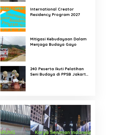
International Creator
Residency Program 2027
emah Tari Riau 2026
DUA PENCURI GASAK
Mitigasi Kebudayaan Dalam
orong Penari Muda
WARUNG KELONTONG,
Menjaga Budaya Gayo
ndonesia Membaca Ulang
RUGI JUTAAN RUPIAH.
ubuh, Ruang, dan Budaya
240 Peserta Ikuti Pelatihan
Seni Budaya di PPSB Jakarta
Pusat
Karya Seniman Indonesia Tampil di
Tari Menongkah