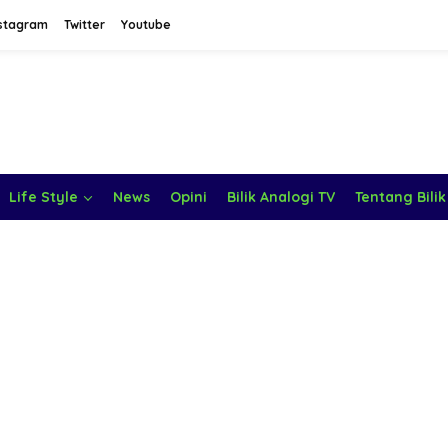
stagram
Twitter
Youtube
Life Style
News
Opini
Bilik Analogi TV
Tentang Bilik