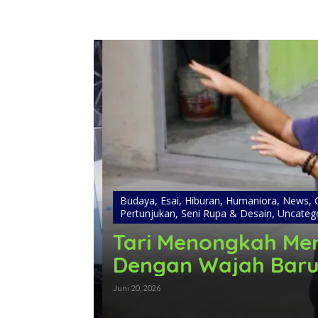
Budaya
,
Esai
,
Hiburan
,
Humaniora
,
News
,
Op
Pertunjukan
,
Seni Rupa & Desain
,
Uncategor
s
Tari Menongkah Men
an Nama
Dengan Wajah Baru
Juni 20, 2026