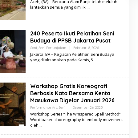
Aceh, (BA) – Bencana Alam Banjir telah meluluh
A
E
lantakkan semua yang dimiliki
N
H
T
D
I
E
L
A
D
240 Peserta Ikuti Pelatihan Seni
A
R
Budaya di PPSB Jakarta Pusat
M
A
Seni
,
Seni Pertunjukan
|
Februari 8, 2026
O
Y
L
Jakarta, BA – Kegiatan Pelatihan Seni Budaya
A
E
yang dilaksanakan pada Kamis, 5
N
H
T
D
I
E
L
A
D
Workshop Gratis Koreografi
A
R
Berbasis Kata Bersama Kenta
M
Masukawa Digelar Januari 2026
A
Y
Performance Art
,
Seni
|
Desember 26, 2025
O
A
L
N
Workshop Series “The Whispered Spell Method”
E
T
Word-based choreography to embody movement
H
I
oleh
D
E
L
A