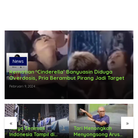
News
Kematian ‘Cinderella’ Banyuasin Diduga
Overdosis, Pria Berambut Pirang Jadi Target
Februari 9, 2024
«
»
Karya Seniman
Tari Menongkah
Indonesia Tampil di
Menyongsong Arus