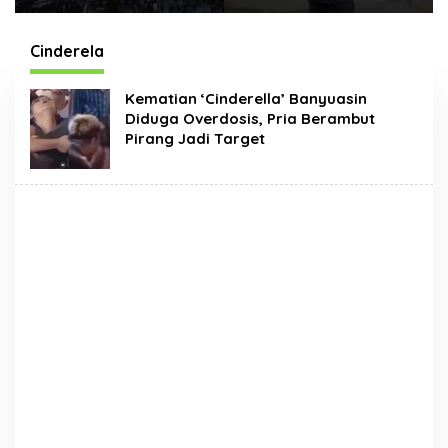
Times Square New
Hadir Dengan Wajah
York, Tromarama
Baru
Harumkan Nama
Cinderela
Bangsa
Kematian ‘Cinderella’ Banyuasin
Diduga Overdosis, Pria Berambut
Pirang Jadi Target