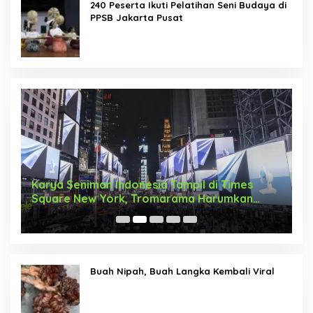
240 Peserta Ikuti Pelatihan Seni Budaya di
PPSB Jakarta Pusat
Karya Seniman Indonesia Tampil di Times
T
Square New York, Tromarama Harumkan
D
Nama Bangsa
Buah Nipah, Buah Langka Kembali Viral