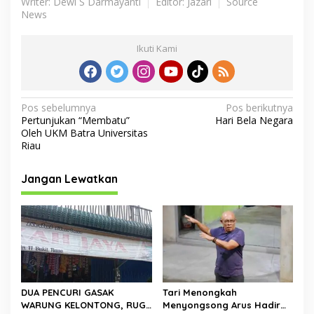
Writer: Dewi S Darmayanti
Editor: Jazari
Source
News
Ikuti Kami
N
Pos sebelumnya
Pos berikutnya
Pertunjukan “Membatu”
Hari Bela Negara
a
Oleh UKM Batra Universitas
v
Riau
i
Jangan Lewatkan
g
a
s
i
p
o
DUA PENCURI GASAK
Tari Menongkah
s
WARUNG KELONTONG, RUGI
Menyongsong Arus Hadir