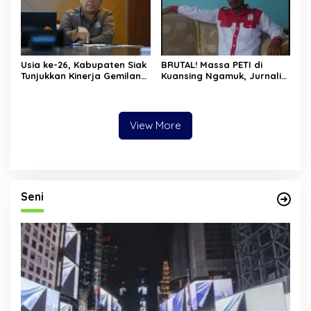
Usia ke-26, Kabupaten Siak
BRUTAL! Massa PETI di
Tunjukkan Kinerja Gemilang:
Kuansing Ngamuk, Jurnalis
Ekonomi Tumbuh,
Dihajar, Mobil Kapolres
Kemiskinan Turun, Desa
Dirusak
Mandiri Naik
View More
Seni