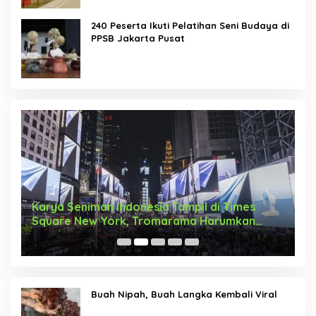
240 Peserta Ikuti Pelatihan Seni Budaya di
PPSB Jakarta Pusat
Karya Seniman Indonesia Tampil di Times
T
Square New York, Tromarama Harumkan
D
Nama Bangsa
Buah Nipah, Buah Langka Kembali Viral