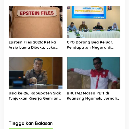
JUTAAN RUPIAH.
Dengan Wajah Baru
Epstein Files 2026: Ketika
CPO Dorong Bea Keluar,
Arsip Lama Dibuka, Luka
Pendapatan Negara di
Lama Kembali Bernapas
Riau Lampaui Target
Usia ke-26, Kabupaten Siak
BRUTAL! Massa PETI di
Tunjukkan Kinerja Gemilang:
Kuansing Ngamuk, Jurnalis
Ekonomi Tumbuh,
Dihajar, Mobil Kapolres
Kemiskinan Turun, Desa
Dirusak
Mandiri Naik
Tinggalkan Balasan