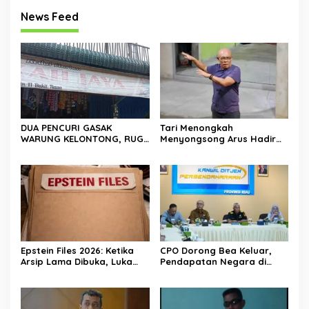
News Feed
DUA PENCURI GASAK
Tari Menongkah
WARUNG KELONTONG, RUGI
Menyongsong Arus Hadir
JUTAAN RUPIAH.
Dengan Wajah Baru
Epstein Files 2026: Ketika
CPO Dorong Bea Keluar,
Arsip Lama Dibuka, Luka
Pendapatan Negara di
Lama Kembali Bernapas
Riau Lampaui Target