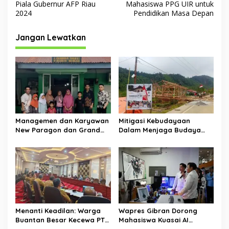
a
Piala Gubernur AFP Riau
Mahasiswa PPG UIR untuk
v
2024
Pendidikan Masa Depan
i
Jangan Lewatkan
g
a
s
i
p
o
Managemen dan Karyawan
Mitigasi Kebudayaan
s
New Paragon dan Grand
Dalam Menjaga Budaya
Dragon Kembali Salurkan
Gayo
Sembako Di dua Panti
Asuhan
Menanti Keadilan: Warga
Wapres Gibran Dorong
Buantan Besar Kecewa PT
Mahasiswa Kuasai AI