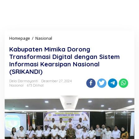
Homepage
/
Nasional
K
a
Kabupaten Mimika Dorong
b
u
Transformasi Digital dengan Sistem
p
Informasi Kearsipan Nasional
a
(SRIKANDI)
t
e
Dela Darmayanti
Desember 27, 2024
n
Nasional
673 Dilihat
M
i
m
i
k
a
D
o
r
o