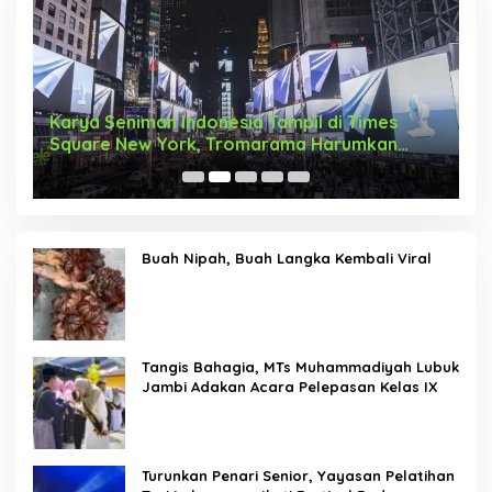
Karya Seniman Indonesia Tampil di Times
T
Square New York, Tromarama Harumkan
D
Nama Bangsa
Buah Nipah, Buah Langka Kembali Viral
Tangis Bahagia, MTs Muhammadiyah Lubuk
Jambi Adakan Acara Pelepasan Kelas IX
Turunkan Penari Senior, Yayasan Pelatihan