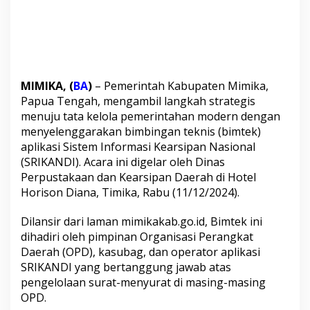
g
a
n
S
i
s
t
MIMIKA, (
BA
)
–
Pemerintah
Kabupaten Mimika,
e
Papua Tengah, mengambil langkah strategis
m
I
menuju tata kelola pemerintahan modern dengan
n
menyelenggarakan bimbingan teknis (bimtek)
f
aplikasi Sistem Informasi Kearsipan Nasional
o
(SRIKANDI). Acara ini digelar oleh Dinas
r
m
Perpustakaan dan Kearsipan Daerah di Hotel
a
Horison Diana, Timika, Rabu (11/12/2024).
s
i
Dilansir dari laman
mimikakab.go.id,
Bimtek ini
K
dihadiri oleh pimpinan Organisasi Perangkat
e
a
Daerah (OPD), kasubag, dan operator aplikasi
r
SRIKANDI yang bertanggung jawab atas
s
pengelolaan surat-menyurat di masing-masing
i
OPD.
p