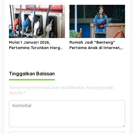
TKWL Absen di Hearing
hingga Blockchain agar
DPRD
Mampu Bersaing di Era
Transformasi Digital
Mulai 1 Januari 2026,
Rumah Jadi “Benteng”
Pertamina Turunkan Harga
Pertama Anak di Internet,
Pertamax Cs—Dexlite Turun
Menkomdigi: Jangan Cuma
Paling Dalam, Pertalite &
Andalkan Regulasi
Solar Tetap
Tinggalkan Balasan
Alamat email Anda tidak akan dipublikasikan.
Ruas yang wajib
ditandai
*