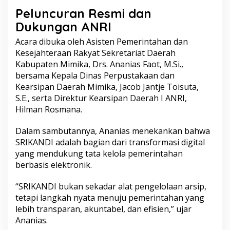
a
Peluncuran Resmi dan
n
N
Dukungan ANRI
a
s
Acara dibuka oleh Asisten Pemerintahan dan
i
Kesejahteraan Rakyat Sekretariat Daerah
o
Kabupaten Mimika, Drs. Ananias Faot, M.Si.,
n
bersama Kepala Dinas Perpustakaan dan
a
l
Kearsipan Daerah Mimika, Jacob Jantje Toisuta,
(
S.E., serta Direktur Kearsipan Daerah I ANRI,
S
Hilman Rosmana.
R
I
Dalam sambutannya,
Ananias
menekankan bahwa
K
A
SRIKANDI adalah bagian dari transformasi digital
N
yang mendukung tata kelola pemerintahan
D
berbasis elektronik.
I
)
“SRIKANDI bukan sekadar alat pengelolaan arsip,
tetapi langkah nyata menuju pemerintahan yang
lebih transparan, akuntabel, dan efisien,” ujar
Ananias.