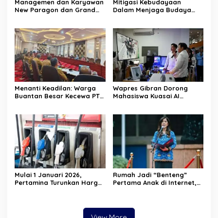
Managemen dan Karyawan
Mitigasi Kebudayaan
New Paragon dan Grand
Dalam Menjaga Budaya
Dragon Kembali Salurkan
Gayo
Sembako Di dua Panti
Asuhan
Menanti Keadilan: Warga
Wapres Gibran Dorong
Buantan Besar Kecewa PT
Mahasiswa Kuasai AI
TKWL Absen di Hearing
hingga Blockchain agar
DPRD
Mampu Bersaing di Era
Transformasi Digital
Mulai 1 Januari 2026,
Rumah Jadi “Benteng”
Pertamina Turunkan Harga
Pertama Anak di Internet,
Pertamax Cs—Dexlite Turun
Menkomdigi: Jangan Cuma
Paling Dalam, Pertalite &
Andalkan Regulasi
Solar Tetap
View More