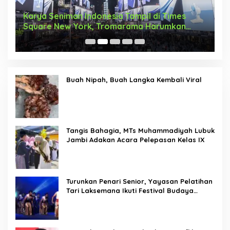
Karya Seniman Indonesia Tampil di Times
T
Square New York, Tromarama Harumkan
D
Nama Bangsa
Buah Nipah, Buah Langka Kembali Viral
Tangis Bahagia, MTs Muhammadiyah Lubuk
Jambi Adakan Acara Pelepasan Kelas IX
Turunkan Penari Senior, Yayasan Pelatihan
Tari Laksemana Ikuti Festival Budaya
Melayu Riau 2024