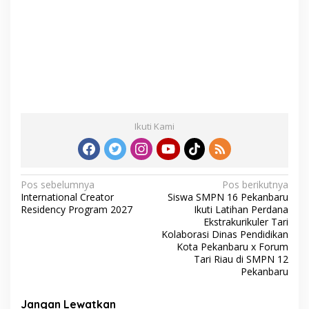
Ikuti Kami
N
Pos sebelumnya
Pos berikutnya
International Creator
Siswa SMPN 16 Pekanbaru
a
Residency Program 2027
Ikuti Latihan Perdana
v
Ekstrakurikuler Tari
Kolaborasi Dinas Pendidikan
i
Kota Pekanbaru x Forum
Tari Riau di SMPN 12
g
Pekanbaru
a
s
Jangan Lewatkan