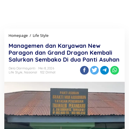
Homepage
/
Life Style
M
a
Managemen dan Karyawan New
n
a
Paragon dan Grand Dragon Kembali
g
Salurkan Sembako Di dua Panti Asuhan
e
m
Dela Darmayanti
Mei 8, 2026
e
Life Style
,
Nasional
102 Dilihat
n
d
a
n
K
a
r
y
a
w
a