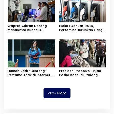
Wapres Gibran Dorong
Mulai 1 Januari 2026,
Mahasiswa Kuasai AI
Pertamina Turunkan Harga
hingga Blockchain agar
Pertamax Cs—Dexlite Turun
Mampu Bersaing di Era
Paling Dalam, Pertalite &
Transformasi Digital
Solar Tetap
Rumah Jadi “Benteng”
Presiden Prabowo Tinjau
Pertama Anak di Internet,
Posko Kasai di Padang
Menkomdigi: Jangan Cuma
Pariaman, Pastikan
Andalkan Regulasi
Bantuan dan Dapur Umum
Berjalan Optimal
View More