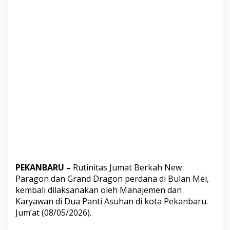
n
K
e
m
b
a
l
i
S
a
l
u
r
k
a
n
S
e
PEKANBARU –
Rutinitas Jumat Berkah New
m
b
Paragon dan Grand Dragon perdana di Bulan Mei,
a
kembali dilaksanakan oleh Manajemen dan
k
Karyawan di Dua Panti Asuhan di kota Pekanbaru.
o
Jum’at (08/05/2026).
D
i