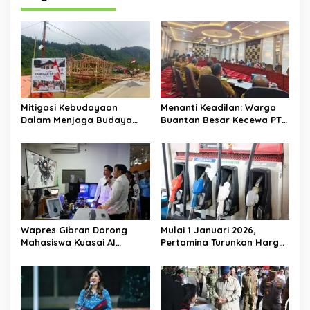
i
p
o
s
Mitigasi Kebudayaan
Menanti Keadilan: Warga
Dalam Menjaga Budaya
Buantan Besar Kecewa PT
Gayo
TKWL Absen di Hearing
DPRD
Wapres Gibran Dorong
Mulai 1 Januari 2026,
Mahasiswa Kuasai AI
Pertamina Turunkan Harga
hingga Blockchain agar
Pertamax Cs—Dexlite Turun
Mampu Bersaing di Era
Paling Dalam, Pertalite &
Transformasi Digital
Solar Tetap