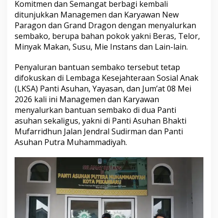
d
Komitmen dan Semangat berbagi kembali
u
ditunjukkan Managemen dan Karyawan New
a
Paragon dan Grand Dragon dengan menyalurkan
P
sembako, berupa bahan pokok yakni Beras, Telor,
a
n
Minyak Makan, Susu, Mie Instans dan Lain-lain.
t
i
Penyaluran bantuan sembako tersebut tetap
A
difokuskan di Lembaga Kesejahteraan Sosial Anak
s
(LKSA) Panti Asuhan, Yayasan, dan Jum’at 08 Mei
u
h
2026 kali ini Managemen dan Karyawan
a
menyalurkan bantuan sembako di dua Panti
n
asuhan sekaligus, yakni di Panti Asuhan Bhakti
Mufarridhun Jalan Jendral Sudirman dan Panti
Asuhan Putra Muhammadiyah.