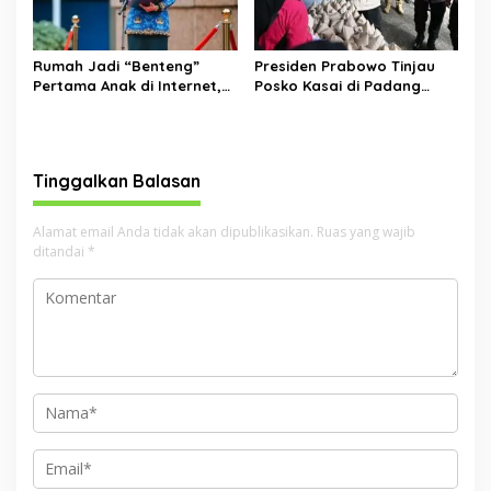
Rumah Jadi “Benteng”
Presiden Prabowo Tinjau
Pertama Anak di Internet,
Posko Kasai di Padang
Menkomdigi: Jangan Cuma
Pariaman, Pastikan
Andalkan Regulasi
Bantuan dan Dapur Umum
Berjalan Optimal
Tinggalkan Balasan
Alamat email Anda tidak akan dipublikasikan.
Ruas yang wajib
ditandai
*