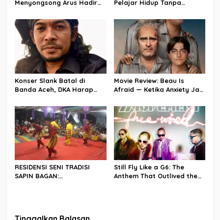
Menyongsong Arus Hadir
Pelajar Hidup Tanpa
Dengan Wajah Baru
Tekanan: “Prioritaskan
Bahagia, Bukan Ambisi”
Konser Slank Batal di
Movie Review: Beau Is
Banda Aceh, DKA Harap
Afraid — Ketika Anxiety Jadi
Tak Jadi Preseden Buruk
Dunia Nyata dan Dunia
Nyata Nggak Lagi Masuk
Akal
RESIDENSI SENI TRADISI
Still Fly Like a G6: The
SAPIN BAGAN:
Anthem That Outlived the
MENGHIDUPKAN KEMBALI
Party
WARISAN BUDAYA DI ROKAN
HILIR
Tinggalkan Balasan