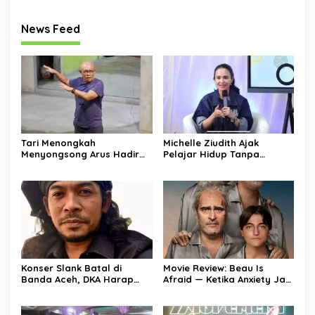
News Feed
Tari Menongkah
Michelle Ziudith Ajak
Menyongsong Arus Hadir
Pelajar Hidup Tanpa
Dengan Wajah Baru
Tekanan: “Prioritaskan
Bahagia, Bukan Ambisi”
Konser Slank Batal di
Movie Review: Beau Is
Banda Aceh, DKA Harap
Afraid — Ketika Anxiety Jadi
Tak Jadi Preseden Buruk
Dunia Nyata dan Dunia
Nyata Nggak Lagi Masuk
Akal