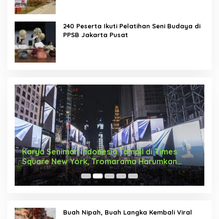
240 Peserta Ikuti Pelatihan Seni Budaya di
PPSB Jakarta Pusat
Karya Seniman Indonesia Tampil di Times
T
Square New York, Tromarama Harumkan
D
Nama Bangsa
Buah Nipah, Buah Langka Kembali Viral