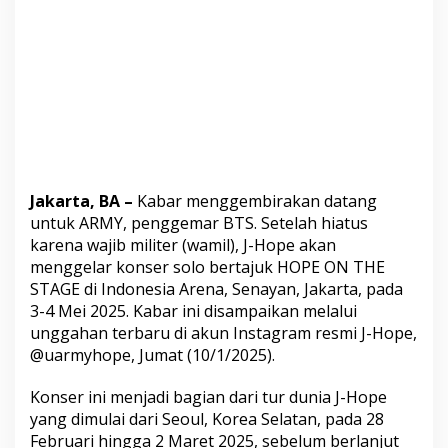
a
m
b
u
t
H
O
P
E
O
N
Jakarta, BA –
Kabar menggembirakan datang
T
H
untuk ARMY, penggemar BTS. Setelah hiatus
E
karena wajib militer (wamil), J-Hope akan
S
menggelar konser solo bertajuk HOPE ON THE
T
STAGE di Indonesia Arena, Senayan, Jakarta, pada
A
G
3-4 Mei 2025. Kabar ini disampaikan melalui
E
unggahan terbaru di akun Instagram resmi J-Hope,
@uarmyhope, Jumat (10/1/2025).
Konser
ini menjadi bagian dari tur dunia J-Hope
yang dimulai dari Seoul, Korea Selatan, pada 28
Februari hingga 2 Maret 2025, sebelum berlanjut