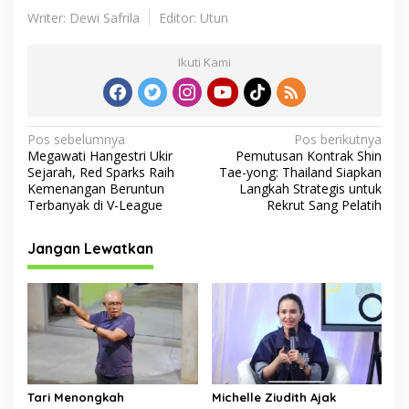
Writer: Dewi Safrila
Editor: Utun
Ikuti Kami
N
Pos sebelumnya
Pos berikutnya
Megawati Hangestri Ukir
Pemutusan Kontrak Shin
a
Sejarah, Red Sparks Raih
Tae-yong: Thailand Siapkan
v
Kemenangan Beruntun
Langkah Strategis untuk
Terbanyak di V-League
Rekrut Sang Pelatih
i
g
Jangan Lewatkan
a
s
i
p
o
s
Tari Menongkah
Michelle Ziudith Ajak