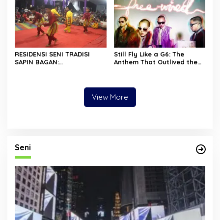
RESIDENSI SENI TRADISI
Still Fly Like a G6: The
SAPIN BAGAN:
Anthem That Outlived the
MENGHIDUPKAN KEMBALI
Party
WARISAN BUDAYA DI ROKAN
HILIR
View More
Seni