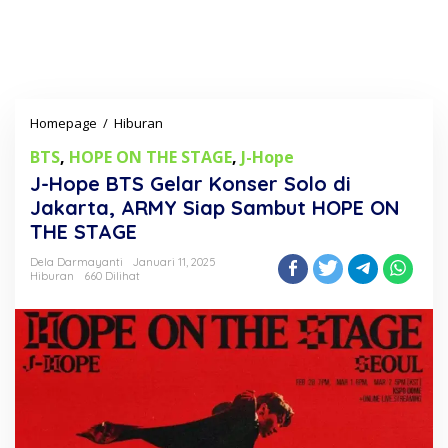
Homepage
/
Hiburan
J
-
BTS
,
HOPE ON THE STAGE
,
J-Hope
H
o
J-Hope BTS Gelar Konser Solo di
p
Jakarta, ARMY Siap Sambut HOPE ON
e
THE STAGE
B
T
Dela Darmayanti
Januari 11, 2025
S
Hiburan
660 Dilihat
G
e
l
a
r
K
o
n
s
e