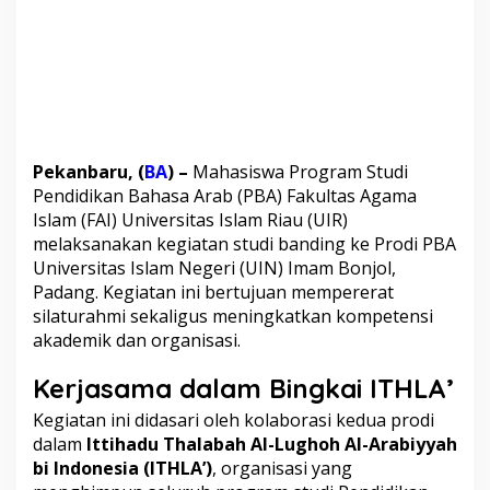
a
n
d
i
n
g
k
e
U
Pekanbaru, (
BA
) –
Mahasiswa
Program Studi
I
Pendidikan Bahasa Arab (PBA) Fakultas Agama
N
I
Islam (FAI) Universitas Islam Riau (UIR)
m
melaksanakan kegiatan studi banding ke Prodi PBA
a
Universitas Islam Negeri (UIN) Imam Bonjol,
m
Padang. Kegiatan ini bertujuan mempererat
B
silaturahmi sekaligus meningkatkan kompetensi
o
n
akademik dan organisasi.
j
o
Kerjasama dalam Bingkai ITHLA’
l
:
Kegiatan ini didasari oleh kolaborasi kedua prodi
T
dalam
Ittihadu Thalabah Al-Lughoh Al-Arabiyyah
i
bi Indonesia (ITHLA’)
, organisasi yang
n