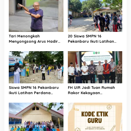
s
Tari Menongkah
20 Siswa SMPN 16
Menyongsong Arus Hadir
Pekanbaru Ikuti Latihan
Dengan Wajah Baru
Tari Massal Antar Sekolah
Siswa SMPN 16 Pekanbaru
FH UIR Jadi Tuan Rumah
Ikuti Latihan Perdana
Rakor Kekayaan
Ekstrakurikuler Tari
Intelektual, Dorong UMKM
Kolaborasi Dinas
Riau Naik Kelas Lewat
Pendidikan Kota Pekanbaru
Perlindungan Merek dan
x Forum Tari Riau di SMPN
Karya
12 Pekanbaru