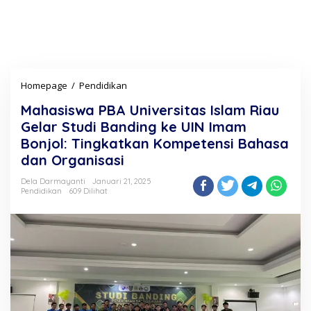
Homepage
/
Pendidikan
M
a
Mahasiswa PBA Universitas Islam Riau
h
a
Gelar Studi Banding ke UIN Imam
s
Bonjol: Tingkatkan Kompetensi Bahasa
i
dan Organisasi
s
w
Dela Darmayanti
Januari 21, 2025
a
Pendidikan
609 Dilihat
P
B
A
U
n
i
v
e
r
s