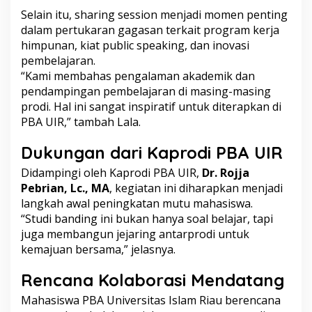
n
Selain itu, sharing session menjadi momen penting
O
r
dalam pertukaran gagasan terkait program kerja
g
himpunan, kiat public speaking, dan inovasi
a
pembelajaran.
n
“Kami membahas pengalaman akademik dan
i
pendampingan pembelajaran di masing-masing
s
a
prodi. Hal ini sangat inspiratif untuk diterapkan di
s
PBA UIR,” tambah Lala.
i
Dukungan dari Kaprodi PBA UIR
Didampingi oleh Kaprodi PBA UIR,
Dr. Rojja
Pebrian, Lc., MA
, kegiatan ini diharapkan menjadi
langkah awal peningkatan mutu mahasiswa.
“Studi banding ini bukan hanya soal belajar, tapi
juga membangun jejaring antarprodi untuk
kemajuan bersama,” jelasnya.
Rencana Kolaborasi Mendatang
Mahasiswa PBA Universitas Islam Riau berencana