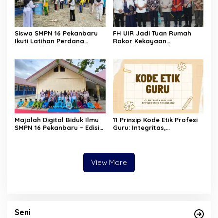
Siswa SMPN 16 Pekanbaru
FH UIR Jadi Tuan Rumah
Ikuti Latihan Perdana
Rakor Kekayaan
Ekstrakurikuler Tari
Intelektual, Dorong UMKM
Kolaborasi Dinas
Riau Naik Kelas Lewat
Pendidikan Kota Pekanbaru
Perlindungan Merek dan
x Forum Tari Riau di SMPN
Karya
12 Pekanbaru
Majalah Digital Biduk Ilmu
11 Prinsip Kode Etik Profesi
SMPN 16 Pekanbaru – Edisi
Guru: Integritas,
Ramadan
Kemanusiaan, dan
Tanggung Jawab
Pendidikan
View More
Seni