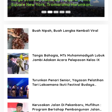
Square New York, Tromarama Harumkan
D
Nama Bangsa
Buah Nipah, Buah Langka Kembali Viral
Tangis Bahagia, MTs Muhammadiyah Lubuk
Jambi Adakan Acara Pelepasan Kelas IX
Turunkan Penari Senior, Yayasan Pelatihan
Tari Laksemana Ikuti Festival Budaya
Melayu Riau 2024
Kerusakan Jalan Di Pekanbaru, Muflihun :
Program Bertahap Pembangunan Jalan