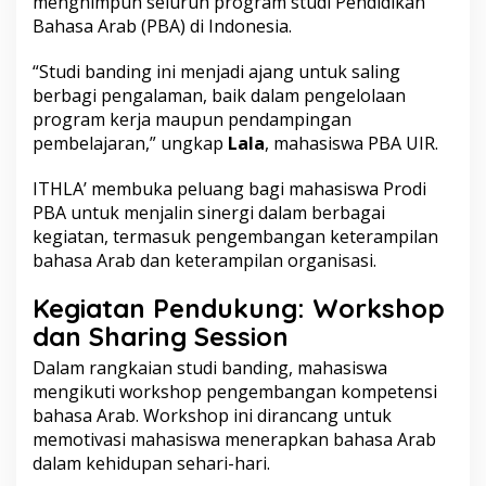
menghimpun seluruh program studi
Pendidikan
g
k
Bahasa Arab (PBA) di Indonesia.
a
t
“Studi banding ini menjadi ajang untuk saling
k
berbagi pengalaman, baik dalam pengelolaan
a
program kerja maupun pendampingan
n
K
pembelajaran,” ungkap
Lala
, mahasiswa PBA UIR.
o
m
ITHLA’ membuka peluang bagi mahasiswa Prodi
p
PBA untuk menjalin sinergi dalam berbagai
e
kegiatan, termasuk pengembangan keterampilan
t
e
bahasa Arab dan keterampilan organisasi.
n
s
Kegiatan Pendukung: Workshop
i
dan Sharing Session
B
a
Dalam rangkaian studi banding, mahasiswa
h
mengikuti workshop pengembangan kompetensi
a
s
bahasa Arab. Workshop ini dirancang untuk
a
memotivasi mahasiswa menerapkan bahasa Arab
d
dalam kehidupan sehari-hari.
a