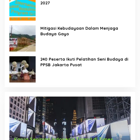
2027
Mitigasi Kebudayaan Dalam Menjaga
Budaya Gayo
240 Peserta Ikuti Pelatihan Seni Budaya di
PPSB Jakarta Pusat
Karya Seniman Indonesia Tampil di Times
T