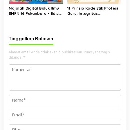
Majalah Digital Biduk Ilmu
11 Prinsip Kode Etik Profesi
SMPN 16 Pekanbaru – Edisi
Guru: Integritas,
Ramadan
Kemanusiaan, dan
Tanggung Jawab
Pendidikan
Tinggalkan Balasan
Alamat email Anda tidak akan dipublikasikan.
Ruas yang wajib
ditandai
*