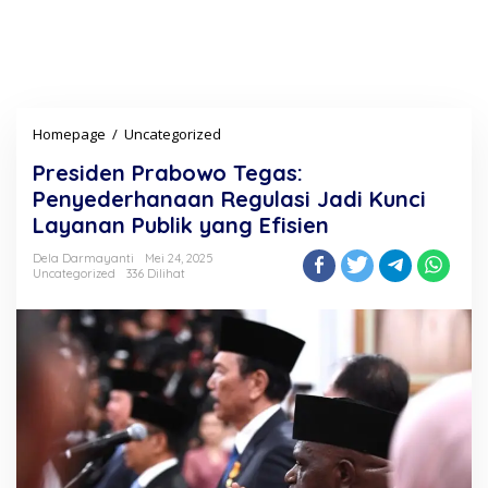
Homepage
/
Uncategorized
P
r
Presiden Prabowo Tegas:
e
s
Penyederhanaan Regulasi Jadi Kunci
i
Layanan Publik yang Efisien
d
e
Dela Darmayanti
Mei 24, 2025
n
Uncategorized
336 Dilihat
P
r
a
b
o
w
o
T
e
g
a