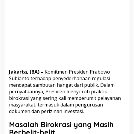
J
a
d
i
K
u
n
c
i
L
a
y
a
n
Jakarta, (BA) –
Komitmen Presiden Prabowo
a
Subianto terhadap penyederhanaan regulasi
n
mendapat sambutan hangat dari publik. Dalam
P
pernyataannya, Presiden menyoroti praktik
u
b
birokrasi yang sering kali memperumit pelayanan
l
masyarakat, termasuk dalam pengurusan
i
dokumen dan perizinan investasi.
k
y
Masalah Birokrasi yang Masih
a
n
Berbelit-belit