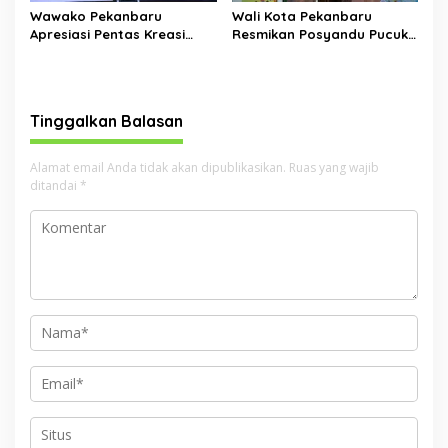
Wawako Pekanbaru
Wali Kota Pekanbaru
Apresiasi Pentas Kreasi
Resmikan Posyandu Pucuk
SDIT Al Fikri, Dorong
Wangi di Kulim, Dukung
Penguatan Karakter dan
Layanan Terpadu untuk
Kreativitas Siswa
Masyarakat
Tinggalkan Balasan
Alamat email Anda tidak akan dipublikasikan.
Ruas yang wajib
ditandai
*