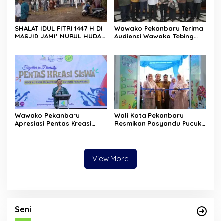
SHALAT IDUL FITRI 1447 H DI
Wawako Pekanbaru Terima
MASJID JAMI’ NURUL HUDA
Audiensi Wawako Tebing
BERLANGSUNG KHIDMAT
Tinggi, Bahas Replikasi
Inovasi Pelayanan Publik
Wawako Pekanbaru
Wali Kota Pekanbaru
Apresiasi Pentas Kreasi
Resmikan Posyandu Pucuk
SDIT Al Fikri, Dorong
Wangi di Kulim, Dukung
Penguatan Karakter dan
Layanan Terpadu untuk
Kreativitas Siswa
Masyarakat
View More
Seni