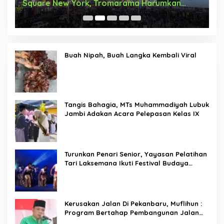
Square New York, Tromarama Harumkan
D
Nama Bangsa
Buah Nipah, Buah Langka Kembali Viral
Tangis Bahagia, MTs Muhammadiyah Lubuk
Jambi Adakan Acara Pelepasan Kelas IX
Turunkan Penari Senior, Yayasan Pelatihan
Tari Laksemana Ikuti Festival Budaya
Melayu Riau 2024
Kerusakan Jalan Di Pekanbaru, Muflihun :
Program Bertahap Pembangunan Jalan
Menjadi Skala Prioritas