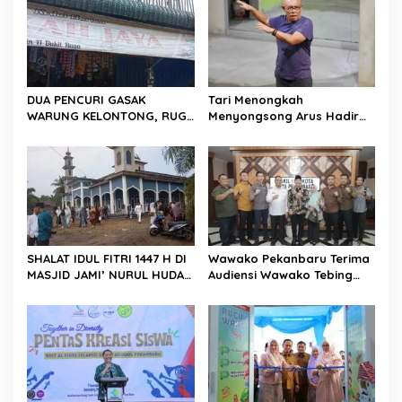
s
i
p
o
DUA PENCURI GASAK
Tari Menongkah
s
WARUNG KELONTONG, RUGI
Menyongsong Arus Hadir
JUTAAN RUPIAH.
Dengan Wajah Baru
SHALAT IDUL FITRI 1447 H DI
Wawako Pekanbaru Terima
MASJID JAMI’ NURUL HUDA
Audiensi Wawako Tebing
BERLANGSUNG KHIDMAT
Tinggi, Bahas Replikasi
Inovasi Pelayanan Publik