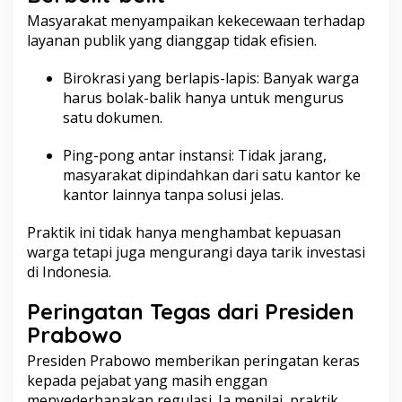
g
Masyarakat menyampaikan kekecewaan terhadap
E
f
layanan publik yang dianggap tidak efisien.
i
s
Birokrasi yang berlapis-lapis: Banyak warga
i
harus bolak-balik hanya untuk mengurus
e
satu dokumen.
n
Ping-pong antar instansi: Tidak jarang,
masyarakat dipindahkan dari satu kantor ke
kantor lainnya tanpa solusi jelas.
Praktik ini tidak hanya menghambat kepuasan
warga tetapi juga mengurangi daya tarik investasi
di Indonesia.
Peringatan Tegas dari Presiden
Prabowo
Presiden Prabowo memberikan peringatan keras
kepada pejabat yang masih enggan
menyederhanakan regulasi. Ia menilai, praktik