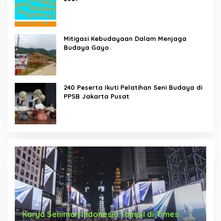
Mitigasi Kebudayaan Dalam Menjaga
Budaya Gayo
240 Peserta Ikuti Pelatihan Seni Budaya di
PPSB Jakarta Pusat
Karya Seniman Indonesia Tampil di Times
T