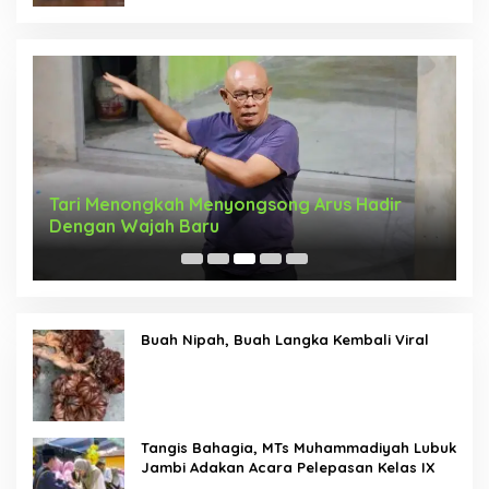
Tari Menongkah Menyongsong Arus Hadir
M
Dengan Wajah Baru
R
b
Buah Nipah, Buah Langka Kembali Viral
Tangis Bahagia, MTs Muhammadiyah Lubuk
Jambi Adakan Acara Pelepasan Kelas IX