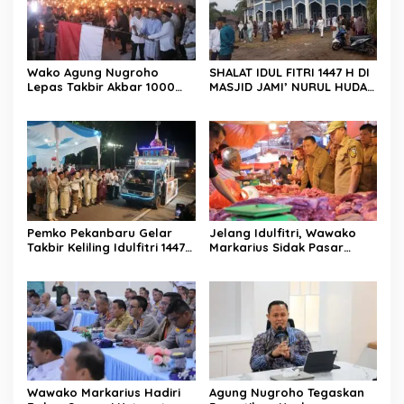
Wako Agung Nugroho
SHALAT IDUL FITRI 1447 H DI
Lepas Takbir Akbar 1000
MASJID JAMI’ NURUL HUDA
Obor, Tradisi Malam
BERLANGSUNG KHIDMAT
Takbiran Rumbai Kian
Meriah
Pemko Pekanbaru Gelar
Jelang Idulfitri, Wawako
Takbir Keliling Idulfitri 1447
Markarius Sidak Pasar
H, Dipusatkan di Jalan
Simpang Baru untuk
Sultan Syarif Kasim dengan
Pastikan Harga Pangan
Pawai Obor dan Mobil Hias
Stabil dan Stok Aman
Wawako Markarius Hadiri
Agung Nugroho Tegaskan