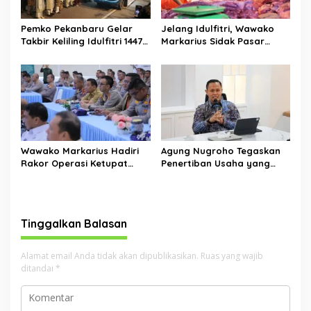
Pemko Pekanbaru Gelar
Jelang Idulfitri, Wawako
Takbir Keliling Idulfitri 1447
Markarius Sidak Pasar
H, Dipusatkan di Jalan
Simpang Baru untuk
Sultan Syarif Kasim dengan
Pastikan Harga Pangan
Pawai Obor dan Mobil Hias
Stabil dan Stok Aman
Wawako Markarius Hadiri
Agung Nugroho Tegaskan
Rakor Operasi Ketupat
Penertiban Usaha yang
Lancang Kuning 2026 di
Langgar SE Ramadan,
Polda Riau, Siapkan
Tempat Biliar hingga
Langkah Pengamanan
Hiburan Malam Terancam
Idulfitri
Ditutup
Tinggalkan Balasan
Alamat email Anda tidak akan dipublikasikan.
Ruas yang wajib
ditandai
*