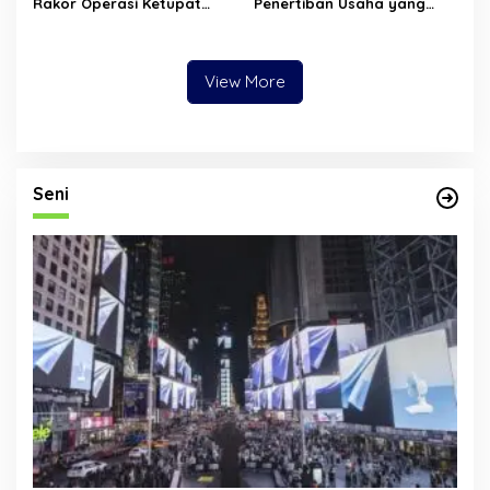
Rakor Operasi Ketupat
Penertiban Usaha yang
Lancang Kuning 2026 di
Langgar SE Ramadan,
Polda Riau, Siapkan
Tempat Biliar hingga
Langkah Pengamanan
Hiburan Malam Terancam
Idulfitri
Ditutup
View More
Seni