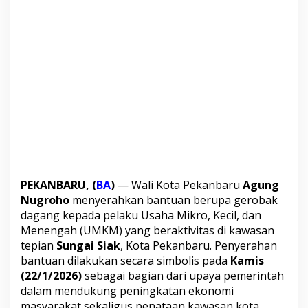
k
U
M
K
M
d
i
T
e
p
i
S
u
n
g
PEKANBARU, (
BA
)
— Wali Kota Pekanbaru
Agung
a
Nugroho
menyerahkan bantuan berupa gerobak
i
S
dagang kepada pelaku Usaha Mikro, Kecil, dan
i
Menengah (UMKM) yang beraktivitas di kawasan
a
tepian
Sungai Siak
, Kota Pekanbaru. Penyerahan
k
bantuan dilakukan secara simbolis pada
Kamis
,
D
(22/1/2026)
sebagai bagian dari upaya pemerintah
u
dalam mendukung peningkatan ekonomi
k
masyarakat sekaligus penataan kawasan kota.