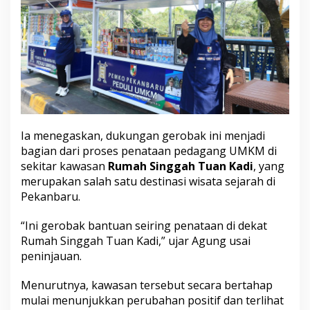
e
n
a
p
e
l
a
n
Ia menegaskan, dukungan gerobak ini menjadi
bagian dari proses penataan pedagang UMKM di
sekitar kawasan
Rumah Singgah Tuan Kadi
, yang
merupakan salah satu destinasi wisata sejarah di
Pekanbaru.
“Ini gerobak bantuan seiring penataan di dekat
Rumah Singgah Tuan Kadi,” ujar Agung usai
peninjauan.
Menurutnya, kawasan tersebut secara bertahap
mulai menunjukkan perubahan positif dan terlihat