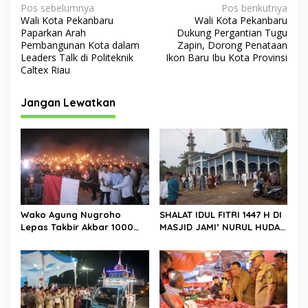
N
Pos sebelumnya
Pos berikutnya
Wali Kota Pekanbaru
Wali Kota Pekanbaru
a
Paparkan Arah
Dukung Pergantian Tugu
v
Pembangunan Kota dalam
Zapin, Dorong Penataan
Leaders Talk di Politeknik
Ikon Baru Ibu Kota Provinsi
i
Caltex Riau
g
Jangan Lewatkan
a
s
i
p
o
s
Wako Agung Nugroho
SHALAT IDUL FITRI 1447 H DI
Lepas Takbir Akbar 1000
MASJID JAMI’ NURUL HUDA
Obor, Tradisi Malam
BERLANGSUNG KHIDMAT
Takbiran Rumbai Kian
Meriah