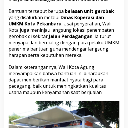
u
n
Bantuan tersebut berupa
belasan unit gerobak
g
P
yang disalurkan melalui
Dinas Koperasi dan
e
UMKM Kota Pekanbaru
. Usai penyerahan, Wali
n
Kota juga meninjau langsung lokasi penempatan
a
gerobak di sekitar
Jalan Perdagangan
. Ia turut
t
menyapa dan berdialog dengan para pelaku UMKM
a
a
penerima bantuan guna mendengar langsung
n
harapan serta kebutuhan mereka.
K
a
Dalam keterangannya, Wali Kota Agung
w
menyampaikan bahwa bantuan ini diharapkan
a
s
dapat memberikan manfaat nyata bagi para
a
pedagang, baik untuk meningkatkan kualitas
n
usaha maupun kenyamanan saat berjualan.
W
i
s
a
t
a
S