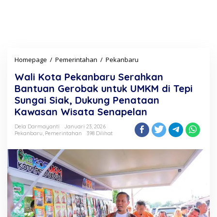
Homepage
/
Pemerintahan
/
Pekanbaru
W
a
Wali Kota Pekanbaru Serahkan
l
i
Bantuan Gerobak untuk UMKM di Tepi
K
Sungai Siak, Dukung Penataan
o
Kawasan Wisata Senapelan
t
a
Dela Darmayanti
Januari 23, 2026
P
Pekanbaru
,
Pemerintahan
398 Dilihat
e
k
a
n
b
a
r
u
S
e