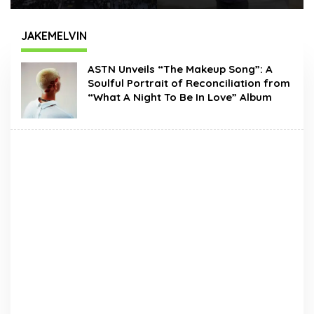
Times Square New
Hadir Dengan Wajah
York, Tromarama
Baru
Harumkan Nama
JAKEMELVIN
Bangsa
ASTN Unveils “The Makeup Song”: A
Soulful Portrait of Reconciliation from
“What A Night To Be In Love” Album