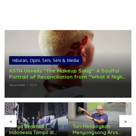
Hiburan
,
Opini
,
Seni
,
Seni & Media
ASTN Unveils “The Makeup Song”: A Soulful
Portrait of Reconciliation from “What A Night
To Be In Love” Album
November 1, 2024
«
»
Karya Seniman
Tari Menongkah
Indonesia Tampil di
Menyongsong Arus