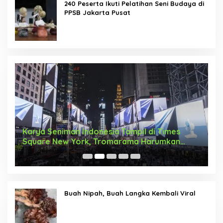
240 Peserta Ikuti Pelatihan Seni Budaya di
PPSB Jakarta Pusat
Karya Seniman Indonesia Tampil di Times
T
Square New York, Tromarama Harumkan
D
Nama Bangsa
Buah Nipah, Buah Langka Kembali Viral