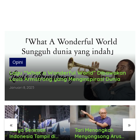
Opini
Lagu “What a Wonderful World” Dibawakan
Louis Armstrong yang Menginspirasi Dunia
Januari 8, 2025
«
»
Karya Seniman
Tari Menongkah
Indonesia Tampil di
Menyongsong Arus