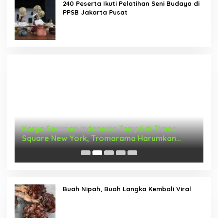
240 Peserta Ikuti Pelatihan Seni Budaya di
PPSB Jakarta Pusat
Karya Seniman Indonesia Tampil di Times
T
Square New York, Tromarama Harumkan
D
Nama Bangsa
Buah Nipah, Buah Langka Kembali Viral