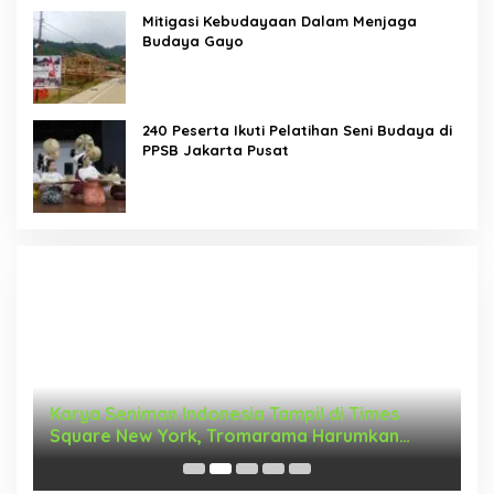
Mitigasi Kebudayaan Dalam Menjaga
Budaya Gayo
240 Peserta Ikuti Pelatihan Seni Budaya di
PPSB Jakarta Pusat
Karya Seniman Indonesia Tampil di Times
T
Square New York, Tromarama Harumkan
D
Nama Bangsa