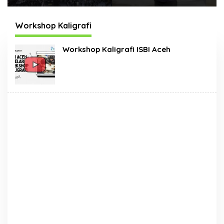
Times Square New
Hadir Dengan Wajah
York, Tromarama
Baru
Harumkan Nama
Workshop Kaligrafi
Bangsa
Workshop Kaligrafi ISBI Aceh