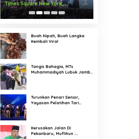
Times Square New York,
Arus Hadir Deng
Tromarama Harumkan Nama
Bangsa
Buah Nipah, Buah Langka
Kembali Viral
Tangis Bahagia, MTs
Muhammadiyah Lubuk Jambi
Adakan Acara Pelepasan
Kelas IX
Turunkan Penari Senior,
Yayasan Pelatihan Tari
Laksemana Ikuti Festival
Budaya Melayu Riau 2024
Kerusakan Jalan Di
Pekanbaru, Muflihun :
Program Bertahap