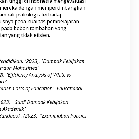
ikan tinggi di Indonesia mengevaluasi
an mereka dengan mempertimbangkan
dampak psikologis terhadap
usnya pada kualitas pembelajaran
 pada beban tambahan yang
an yang tidak efisien.
Pendidikan. (2023). “Dampak Kebijakan
teraan Mahasiswa”
). “Efficiency Analysis of White vs
nce”
idden Costs of Education”. Educational
2023). “Studi Dampak Kebijakan
a Akademik”
Handbook. (2023). “Examination Policies