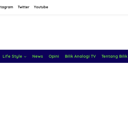
stagram
Twitter
Youtube
Life Style
News
Opini
Bilik Analogi TV
Tentang Bilik