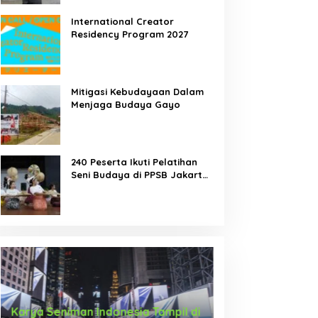
International Creator
Residency Program 2027
Mitigasi Kebudayaan Dalam
Menjaga Budaya Gayo
240 Peserta Ikuti Pelatihan
Seni Budaya di PPSB Jakarta
Pusat
Karya Seniman Indonesia Tampil di
Tari Menongkah