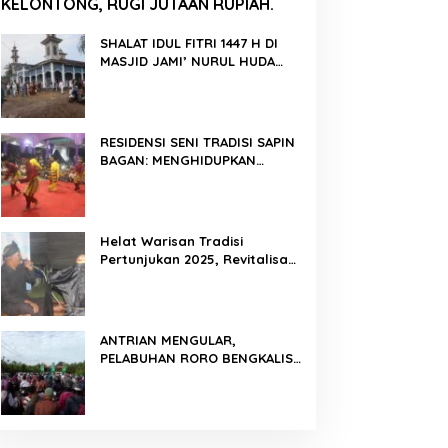
KELONTONG, RUGI JUTAAN RUPIAH.
SHALAT IDUL FITRI 1447 H DI
MASJID JAMI’ NURUL HUDA
BERLANGSUNG KHIDMAT
RESIDENSI SENI TRADISI SAPIN
BAGAN: MENGHIDUPKAN
KEMBALI WARISAN BUDAYA DI
ROKAN HILIR
Helat Warisan Tradisi
Pertunjukan 2025, Revitalisasi
Tradisi Lukah Gilo Siak Melalui
Program Residensi Seni
ANTRIAN MENGULAR,
PELABUHAN RORO BENGKALIS
PADAT KENDARAAN