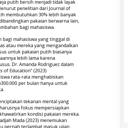
 putih bersih menjadi tidak layak
enurut penelitian dari Journal of
putih membutuhkan 30% lebih banyak
dibandingkan pakaian berwarna lain,
tambahan bagi mahasiswa.
 bagi mahasiswa yang tinggal di
atas atau mereka yang mengandalkan
usus untuk pakaian putih biasanya
jaannya lebih lama karena
us. Dr. Amanda Rodriguez dalam
s of Education” (2023)
swa rata-rata menghabiskan
300.000 per bulan hanya untuk
a.
 menciptakan tekanan mental yang
seharusnya fokus mempersiapkan
gkhawatirkan kondisi pakaian mereka.
 Gadjah Mada (2023) menemukan
 pernah terlambat masuk ujian