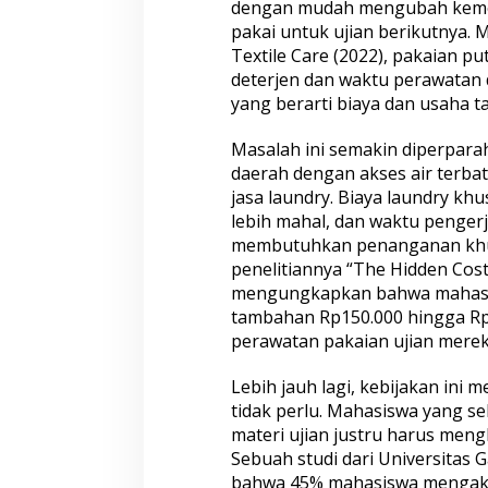
dengan mudah mengubah kemeja
pakai untuk ujian berikutnya. M
Textile Care (2022), pakaian 
deterjen dan waktu perawatan 
yang berarti biaya dan usaha 
Masalah ini semakin diperparah
daerah dengan akses air terb
jasa laundry. Biaya laundry kh
lebih mahal, dan waktu penger
membutuhkan penanganan khus
penelitiannya “The Hidden Cost
mengungkapkan bahwa mahasi
tambahan Rp150.000 hingga Rp
perawatan pakaian ujian merek
Lebih jauh lagi, kebijakan ini
tidak perlu. Mahasiswa yang 
materi ujian justru harus men
Sebuah studi dari Universitas
bahwa 45% mahasiswa mengaku