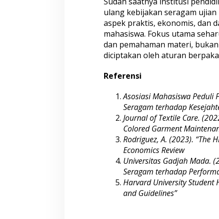
Sudah saatnya institusi pendid
ulang kebijakan seragam uji
aspek praktis, ekonomis, dan 
mahasiswa. Fokus utama sehar
dan pemahaman materi, bukan
diciptakan oleh aturan berpakai
Referensi
Asosiasi Mahasiswa Peduli 
Seragam terhadap Kesejah
Journal of Textile Care. (2022
Colored Garment Maintena
Rodriguez, A. (2023). “The H
Economics Review
Universitas Gadjah Mada. (
Seragam terhadap Perform
Harvard University Student 
and Guidelines”