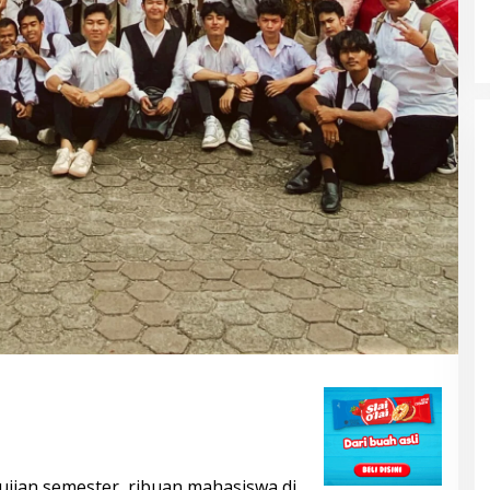
KELONTONG, RUGI JUTAAN
RUPIAH.
ujian semester, ribuan mahasiswa di