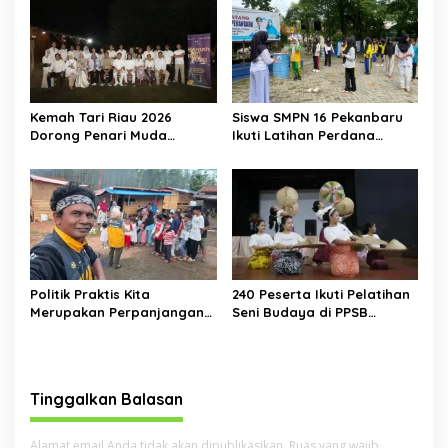
Tari Muda Indonesia
Kemah Tari Riau 2026
Siswa SMPN 16 Pekanbaru
Dorong Penari Muda
Ikuti Latihan Perdana
Indonesia Membaca Ulang
Ekstrakurikuler Tari
Tubuh, Ruang, dan Budaya
Kolaborasi Dinas
Pendidikan Kota Pekanbaru
x Forum Tari Riau di SMPN
12 Pekanbaru
Politik Praktis Kita
240 Peserta Ikuti Pelatihan
Merupakan Perpanjangan
Seni Budaya di PPSB
Tangan Kebudayaan Asing
Jakarta Pusat
Tinggalkan Balasan
Alamat email Anda tidak akan dipublikasikan.
Ruas yang wajib