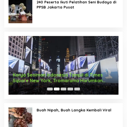
240 Peserta Ikuti Pelatihan Seni Budaya di
PPSB Jakarta Pusat
Karya Seniman Indonesia Tampil di Times
T
Square New York, Tromarama Harumkan
D
Nama Bangsa
Buah Nipah, Buah Langka Kembali Viral