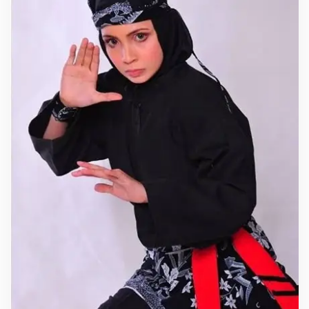
A
L
A
Y
S
I
A
D
A
P
A
T
G
E
L
A
R
P
E
S
I
L
A
T