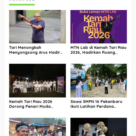
Tari Menongkah
MTN Lab di Kemah Tari Riau
Menyongsong Arus Hadir
2026, Hadirkan Ruang
Dengan Wajah Baru
Belajar Lintas Lanskap
Budaya Riau bagi Pelaku
Tari Muda Indonesia
Kemah Tari Riau 2026
Siswa SMPN 16 Pekanbaru
Dorong Penari Muda
Ikuti Latihan Perdana
Indonesia Membaca Ulang
Ekstrakurikuler Tari
Tubuh, Ruang, dan Budaya
Kolaborasi Dinas
Pendidikan Kota Pekanbaru
x Forum Tari Riau di SMPN
12 Pekanbaru