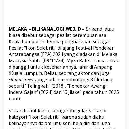
T
I
V
A
L
P
MELAKA
–
BILIKANALOGI.WEB.ID
–
Srikandi atau
E
biasa disebut sebagai pesilat perempuan asal
N
Kuala Lumpur ini terima penghargaan sebagai
D
Pesilat “Ikon Selebriti” di ajang Festival Pendekar
E
K
Antarabangsa (FPA) 2024 yang diadakan di Melaka,
A
Malaysia Sabtu (09/11/24). Myza Rafika nama akrab
R
dipanggil untuk kesehariannya, lahir di Ampang
A
(Kuala Lumpur). Beliau seorang aktor dan juga
N
T
stuntactrees
yang sudah membintangi 8 film laga
A
seperti “Telingkah” (2018), “Pendekar Awang :
R
Indera Gajah” (2024) dan “6 Jilake” pada tahun 2025
A
nanti.
B
A
N
Srikandi cantik ini di anugerahi gelar Srikandi
G
kategori “Ikon Selebriti” karena sudah diakui
S
kelihayannya dalam ilmu seni bela diri dan juga
A