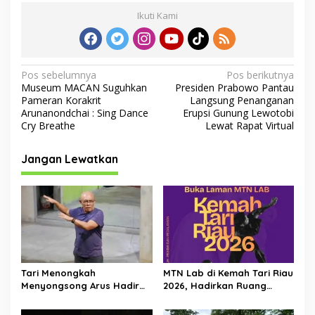
Ikuti Kami
N
Pos sebelumnya
Pos berikutnya
Museum MACAN Suguhkan
Presiden Prabowo Pantau
a
Pameran Korakrit
Langsung Penanganan
v
Arunanondchai : Sing Dance
Erupsi Gunung Lewotobi
Cry Breathe
Lewat Rapat Virtual
i
g
Jangan Lewatkan
a
s
i
p
o
s
Tari Menongkah
MTN Lab di Kemah Tari Riau
Menyongsong Arus Hadir
2026, Hadirkan Ruang
Dengan Wajah Baru
Belajar Lintas Lanskap
Budaya Riau bagi Pelaku