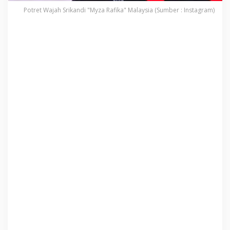
“
I
Potret Wajah Srikandi "Myza Rafika" Malaysia (Sumber : Instagram)
K
O
N
S
E
L
E
B
R
I
T
I
”
D
I
A
J
A
N
G
F
E
S