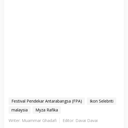
Festival Pendekar Antarabangsa (FPA)
Ikon Selebriti
malaysia
Myza Rafika
Writer: Muammar Ghadafi
Editor: Davai Davai