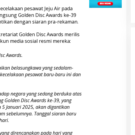
KELONTONG, RUGI JUTAAN
kecelakaan pesawat Jeju Air pada
RUPIAH.
angsung Golden Disc Awards ke-39
ntikan dengan siaran pra-rekaman.
retariat
Golden Disc Awards merilis
un media sosial resmi mereka:
isc Awards.
ikan belasungkawa yang sedalam-
kecelakaan pesawat baru-baru ini dan
hadap negara yang sedang berduka atas
ung Golden Disc Awards ke-39, yang
 5 Januari 2025, akan digantikan
kam sebelumnya. Tanggal siaran baru
ari.
, yang direncanakan pada hari yang