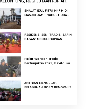
KELONTONG, RUGI JUTAAN RUPIAH.
SHALAT IDUL FITRI 1447 H DI
MASJID JAMI’ NURUL HUDA
BERLANGSUNG KHIDMAT
RESIDENSI SENI TRADISI SAPIN
BAGAN: MENGHIDUPKAN
KEMBALI WARISAN BUDAYA DI
ROKAN HILIR
Helat Warisan Tradisi
Pertunjukan 2025, Revitalisasi
Tradisi Lukah Gilo Siak Melalui
Program Residensi Seni
ANTRIAN MENGULAR,
PELABUHAN RORO BENGKALIS
PADAT KENDARAAN