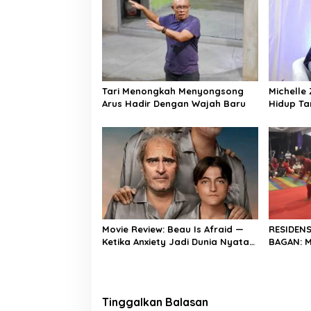
s
i
p
o
s
Tari Menongkah Menyongsong
Michelle 
Arus Hadir Dengan Wajah Baru
Hidup Ta
“Priorit
Ambisi”
Movie Review: Beau Is Afraid —
RESIDENS
Ketika Anxiety Jadi Dunia Nyata
BAGAN: 
dan Dunia Nyata Nggak Lagi
WARISAN 
Masuk Akal
Tinggalkan Balasan