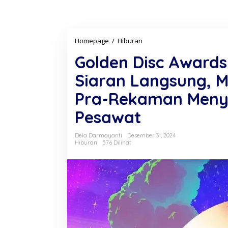
Homepage
/
Hiburan
G
o
Golden Disc Award
l
d
Siaran Langsung, 
e
n
Pra-Rekaman Menyu
D
i
Pesawat
s
c
A
Dela Darmayanti
Desember 31, 2024
w
Hiburan
576 Dilihat
a
r
d
s
k
e
-
3
9