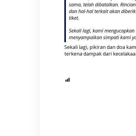
sama, telah dibatalkan. Rincian
r
a
dan hal-hal terkait akan diberi
-
tiket.
R
e
Sekali lagi, kami mengucapkan
k
menyampaikan simpati kami ya
a
m
Sekali lagi, pikiran dan
doa
kami
a
terkena dampak dari kecelakaan
n
M
e
n
y
u
s
u
l
T
r
a
g
e
d
i