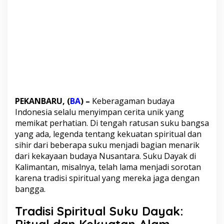
K
e
k
a
g
u
m
a
n
d
a
n
PEKANBARU, (
BA
) –
Keberagaman
budaya
K
Indonesia selalu menyimpan cerita unik yang
e
memikat perhatian. Di tengah ratusan suku bangsa
t
yang ada, legenda tentang kekuatan spiritual dan
a
sihir dari beberapa suku menjadi bagian menarik
k
u
dari kekayaan budaya Nusantara. Suku Dayak di
t
Kalimantan, misalnya, telah lama menjadi sorotan
a
karena tradisi spiritual yang mereka jaga dengan
n
bangga.
Tradisi Spiritual Suku Dayak: