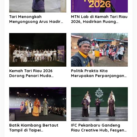
Tari Menongkah
MTN Lab di Kemah Tari Riau
Menyongsong Arus Hadir
2026, Hadirkan Ruang
Dengan Wajah Baru
Belajar Lintas Lanskap
Budaya Riau bagi Pelaku
Tari Muda Indonesia
Kemah Tari Riau 2026
Politik Praktis Kita
Dorong Penari Muda
Merupakan Perpanjangan
Indonesia Membaca Ulang
Tangan Kebudayaan Asing
Tubuh, Ruang, dan Budaya
Batik Kiambang Bertaut
IFC Pekanbaru Gandeng
Tampil di Taipei
Riau Creative Hub, Fesyen
International Fashion Week,
Lokal Riau Kian Siap