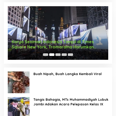
Karya Seniman Indonesia Tampil di Times
T
Square New York, Tromarama Harumkan
D
Nama Bangsa
Buah Nipah, Buah Langka Kembali Viral
Tangis Bahagia, MTs Muhammadiyah Lubuk
Jambi Adakan Acara Pelepasan Kelas IX