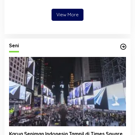
Angkat Identitas Budaya
Tembus Pasar Lebih Luas
Riau ke Panggung Dunia
View More
Seni
Karya Seniman Indonesia Tampil di Times Square