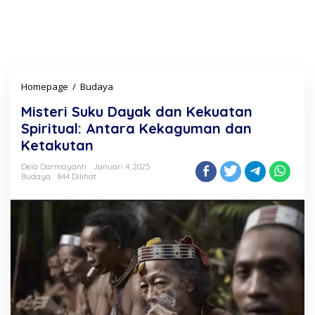
Homepage
/
Budaya
M
i
Misteri Suku Dayak dan Kekuatan
s
t
Spiritual: Antara Kekaguman dan
e
Ketakutan
r
i
Dela Darmayanti
Januari 4, 2025
S
Budaya
844 Dilihat
u
k
u
D
a
y
a
k
d
a
n