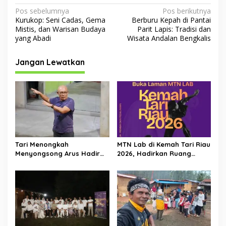
N
Pos sebelumnya
Pos berikutnya
Kurukop: Seni Cadas, Gema
Berburu Kepah di Pantai
a
Mistis, dan Warisan Budaya
Parit Lapis: Tradisi dan
v
yang Abadi
Wisata Andalan Bengkalis
i
Jangan Lewatkan
g
a
s
i
p
o
Tari Menongkah
MTN Lab di Kemah Tari Riau
s
Menyongsong Arus Hadir
2026, Hadirkan Ruang
Dengan Wajah Baru
Belajar Lintas Lanskap
Budaya Riau bagi Pelaku
Tari Muda Indonesia