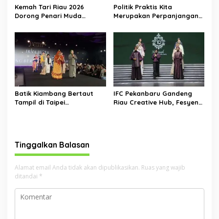
Kemah Tari Riau 2026
Politik Praktis Kita
Dorong Penari Muda
Merupakan Perpanjangan
Indonesia Membaca Ulang
Tangan Kebudayaan Asing
Tubuh, Ruang, dan Budaya
Batik Kiambang Bertaut
IFC Pekanbaru Gandeng
Tampil di Taipei
Riau Creative Hub, Fesyen
International Fashion Week,
Lokal Riau Kian Siap
Angkat Identitas Budaya
Tembus Pasar Lebih Luas
Riau ke Panggung Dunia
Tinggalkan Balasan
Alamat email Anda tidak akan dipublikasikan.
Ruas yang wajib
ditandai
*