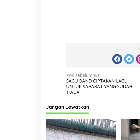
I
N
Pos sebelumnya
SAGU BAND CIPTAKAN LAGU
a
UNTUK SAHABAT YANG SUDAH
v
TIADA
i
Jangan Lewatkan
g
a
s
i