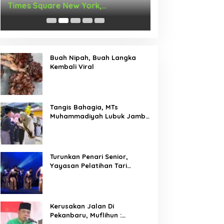
Times Square New York,
Arus Hadir Deng
Tromarama Harumkan Nama
Bangsa
Buah Nipah, Buah Langka
Kembali Viral
Tangis Bahagia, MTs
Muhammadiyah Lubuk Jambi
Adakan Acara Pelepasan
Kelas IX
Turunkan Penari Senior,
Yayasan Pelatihan Tari
Laksemana Ikuti Festival
Budaya Melayu Riau 2024
Kerusakan Jalan Di
Pekanbaru, Muflihun :
Program Bertahap