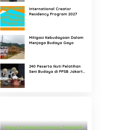
International Creator
Residency Program 2027
Mitigasi Kebudayaan Dalam
Menjaga Budaya Gayo
240 Peserta Ikuti Pelatihan
Seni Budaya di PPSB Jakarta
Pusat
Karya Seniman Indonesia Tampil di
Tari Menongkah