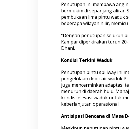
Penutupan ini membawa angin 
i
T
bermukim di sepanjang aliran 
u
pembukaan lima pintu waduk s
r
beberapa wilayah hilir, memicu
u
n
“Dengan penutupan seluruh pi
Kampar diperkirakan turun 20-30
Dhani.
Kondisi Terkini Waduk
Penutupan pintu spillway ini me
pengelolaan debit air waduk P
juga mencerminkan adaptasi te
menurun di daerah hulu. Man
kondisi elevasi waduk untuk 
keberlanjutan operasional.
Antisipasi Bencana di Masa 
Meskipun penutupan pintu wad