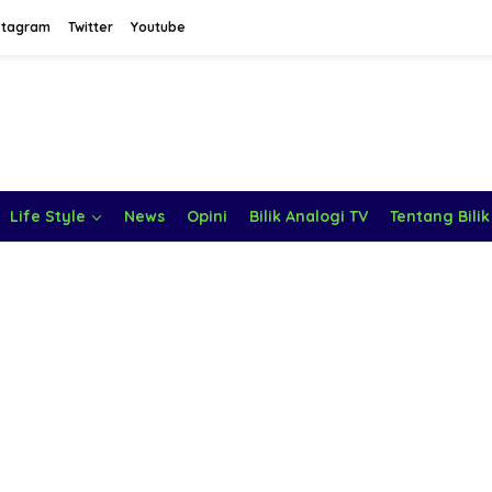
stagram
Twitter
Youtube
Life Style
News
Opini
Bilik Analogi TV
Tentang Bilik