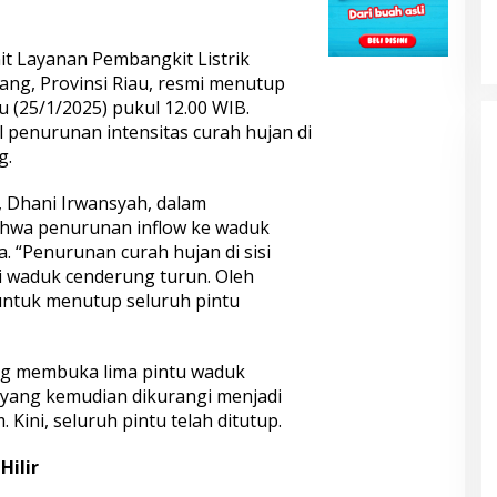
KELONTONG, RUGI JUTAAN
RUPIAH.
 Layanan Pembangkit Listrik
ang, Provinsi Riau, resmi menutup
 (25/1/2025) pukul 12.00 WIB.
 penurunan intensitas curah hujan di
g.
,
Dhani
Irwansyah, dalam
hwa penurunan inflow ke waduk
. “Penurunan curah hujan di sisi
i waduk cenderung turun. Oleh
untuk menutup seluruh pintu
ang membuka
lima pintu waduk
 yang kemudian dikurangi menjadi
Kini, seluruh pintu telah ditutup.
Hilir