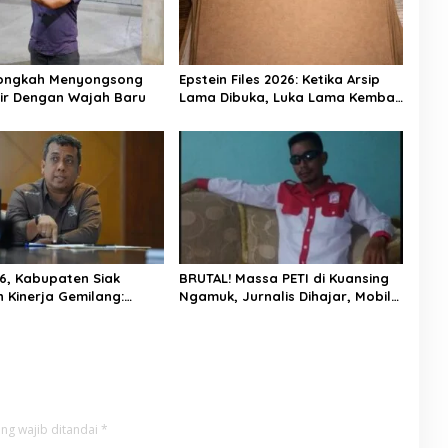
nongkah Menyongsong
Epstein Files 2026: Ketika Arsip
ir Dengan Wajah Baru
Lama Dibuka, Luka Lama Kembali
Bernapas
26, Kabupaten Siak
BRUTAL! Massa PETI di Kuansing
n Kinerja Gemilang:
Ngamuk, Jurnalis Dihajar, Mobil
Tumbuh, Kemiskinan
Kapolres Dirusak
sa Mandiri Naik
ng wajib ditandai
*