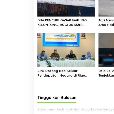
p
o
s
DUA PENCURI GASAK WARUNG
Tari Me
KELONTONG, RUGI JUTAAN
Arus Had
RUPIAH.
CPO Dorong Bea Keluar,
Usia ke-
Pendapatan Negara di Riau
Tunjukka
Lampaui Target
Ekonomi 
Turun, De
Tinggalkan Balasan
Alamat email Anda tidak akan dipublikasikan.
Ruas ya