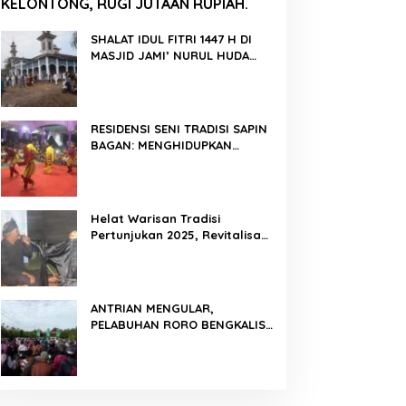
KELONTONG, RUGI JUTAAN RUPIAH.
SHALAT IDUL FITRI 1447 H DI
MASJID JAMI’ NURUL HUDA
BERLANGSUNG KHIDMAT
RESIDENSI SENI TRADISI SAPIN
BAGAN: MENGHIDUPKAN
KEMBALI WARISAN BUDAYA DI
ROKAN HILIR
Helat Warisan Tradisi
Pertunjukan 2025, Revitalisasi
Tradisi Lukah Gilo Siak Melalui
Program Residensi Seni
ANTRIAN MENGULAR,
PELABUHAN RORO BENGKALIS
PADAT KENDARAAN