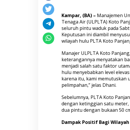
t
A
i
Kampar, (BA) –
Manajemen Unit
r
Tenaga Air (ULPLTA) Koto Panj
S
seluruh pintu waduk pada Sabtu
u
Keputusan ini diambil menyusul
n
g
wilayah hulu PLTA Koto Panjan
a
i
Manajer ULPLTA Koto Panjang
K
keterangannya menyatakan ba
a
menjadi salah satu faktor utama
m
p
hulu menyebabkan level elevas
a
karena itu, kami memutuskan 
r
pelimpahan,” jelas Dhani.
D
i
Sebelumnya, PLTA Koto Panj
p
r
dengan ketinggian satu meter,
e
dua pintu dengan bukaan 50 cm. 
d
i
Dampak Positif Bagi Wilayah 
k
s