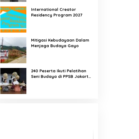
International Creator
Residency Program 2027
Mitigasi Kebudayaan Dalam
Menjaga Budaya Gayo
240 Peserta Ikuti Pelatihan
Seni Budaya di PPSB Jakarta
Pusat
Karya Seniman Indonesia Tampil di
Times Square New York,
Tromarama Harumkan Nama
Bangsa
Tari Menongkah