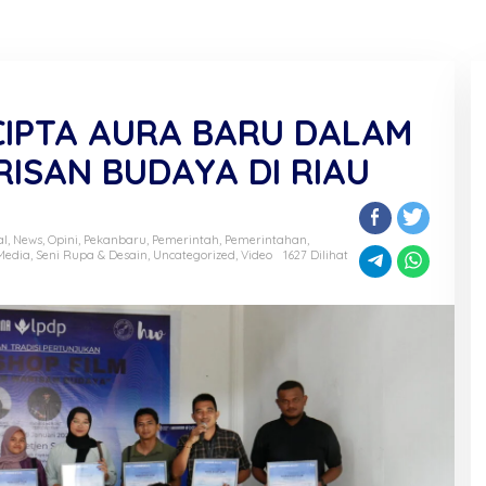
CIPTA AURA BARU DALAM
ISAN BUDAYA DI RIAU
al
,
News
,
Opini
,
Pekanbaru
,
Pemerintah
,
Pemerintahan
,
 Media
,
Seni Rupa & Desain
,
Uncategorized
,
Video
1627 Dilihat