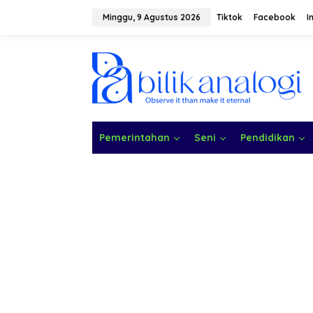
L
e
Minggu, 9 Agustus 2026
Tiktok
Facebook
I
w
a
t
i
k
e
k
o
n
Pemerintahan
Seni
Pendidikan
t
e
n