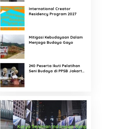
International Creator
Residency Program 2027
Mitigasi Kebudayaan Dalam
Menjaga Budaya Gayo
240 Peserta Ikuti Pelatihan
Seni Budaya di PPSB Jakarta
Pusat
Karya Seniman Indonesia Tampil di
Tari Menongkah