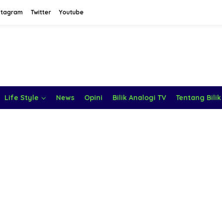
stagram
Twitter
Youtube
Life Style
News
Opini
Bilik Analogi TV
Tentang Bilik