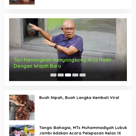
Tari Menongkah Menyongsong Arus Hadir
M
Dengan Wajah Baru
R
b
Buah Nipah, Buah Langka Kembali Viral
Tangis Bahagia, MTs Muhammadiyah Lubuk
Jambi Adakan Acara Pelepasan Kelas IX