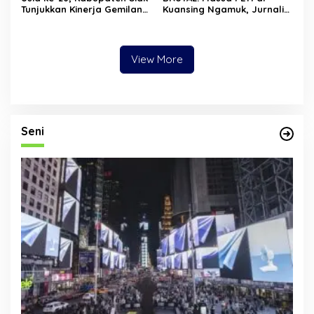
Tunjukkan Kinerja Gemilang:
Kuansing Ngamuk, Jurnalis
Ekonomi Tumbuh,
Dihajar, Mobil Kapolres
Kemiskinan Turun, Desa
Dirusak
Mandiri Naik
View More
Seni