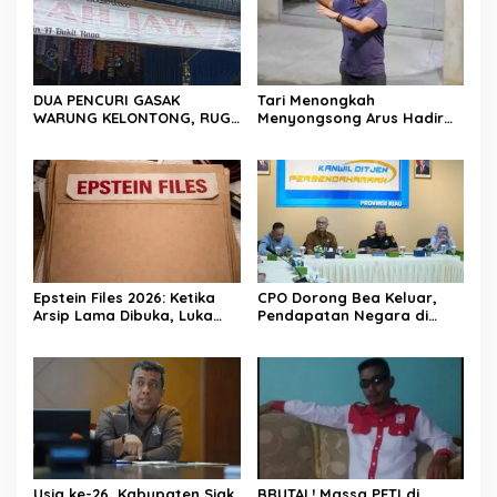
DUA PENCURI GASAK
Tari Menongkah
WARUNG KELONTONG, RUGI
Menyongsong Arus Hadir
JUTAAN RUPIAH.
Dengan Wajah Baru
Epstein Files 2026: Ketika
CPO Dorong Bea Keluar,
Arsip Lama Dibuka, Luka
Pendapatan Negara di
Lama Kembali Bernapas
Riau Lampaui Target
Usia ke-26, Kabupaten Siak
BRUTAL! Massa PETI di