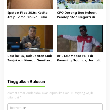
Epstein Files 2026: Ketika
CPO Dorong Bea Keluar,
Arsip Lama Dibuka, Luka
Pendapatan Negara di
Lama Kembali Bernapas
Riau Lampaui Target
Usia ke-26, Kabupaten Siak
BRUTAL! Massa PETI di
Tunjukkan Kinerja Gemilang:
Kuansing Ngamuk, Jurnalis
Ekonomi Tumbuh,
Dihajar, Mobil Kapolres
Kemiskinan Turun, Desa
Dirusak
Mandiri Naik
Tinggalkan Balasan
Alamat email Anda tidak akan dipublikasikan.
Ruas yang wajib
ditandai
*