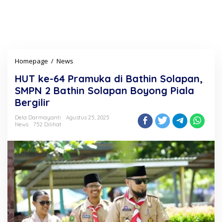
Homepage
/
News
H
U
HUT ke-64 Pramuka di Bathin Solapan,
T
k
SMPN 2 Bathin Solapan Boyong Piala
e
Bergilir
-
6
Dela Darmayanti
Agustus 25, 2025
4
News
752 Dilihat
P
r
a
m
u
k
a
d
i
B
a