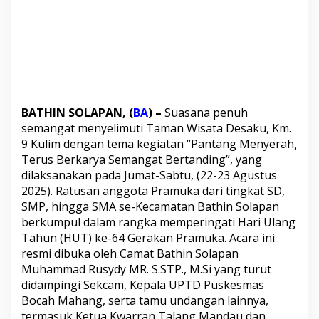
o
l
a
p
a
n
B
o
y
BATHIN SOLAPAN, (
BA
) –
Suasana penuh
o
semangat menyelimuti Taman Wisata Desaku, Km.
n
g
9 Kulim dengan tema kegiatan “Pantang Menyerah,
P
Terus Berkarya Semangat Bertanding”, yang
i
dilaksanakan pada Jumat-Sabtu, (22-23 Agustus
a
2025). Ratusan anggota Pramuka dari tingkat SD,
l
SMP, hingga SMA se-Kecamatan Bathin Solapan
a
B
berkumpul dalam rangka memperingati Hari Ulang
e
Tahun (HUT) ke-64 Gerakan Pramuka. Acara ini
r
resmi dibuka oleh Camat Bathin Solapan
g
Muhammad Rusydy MR. S.STP., M.Si yang turut
i
l
didampingi Sekcam, Kepala UPTD Puskesmas
i
Bocah Mahang, serta tamu undangan lainnya,
r
termasuk Ketua Kwarran Talang Mandau dan