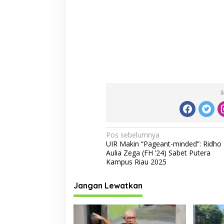
I
N
Pos sebelumnya
UIR Makin “Pageant-minded”: Ridho
a
Aulia Zega (FH ’24) Sabet Putera
v
Kampus Riau 2025
i
Jangan Lewatkan
g
a
s