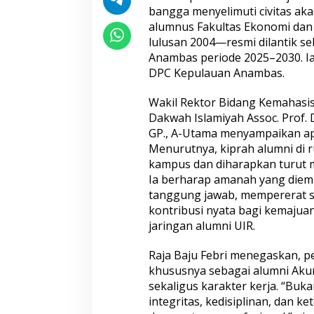
s
bangga menyelimuti civitas aka
2
alumnus Fakultas Ekonomi dan 
0
lulusan 2004—resmi dilantik s
2
Anambas periode 2025–2030. Ia
5
DPC Kepulauan Anambas.
–
2
0
Wakil Rektor Bidang Kemahasis
3
Dakwah Islamiyah Assoc. Prof. Dr
0
GP., A-Utama menyampaikan apr
Menurutnya, kiprah alumni di r
kampus dan diharapkan turut 
Ia berharap amanah yang diem
tanggung jawab, mempererat s
kontribusi nyata bagi kemaju
jaringan alumni UIR.
Raja Baju Febri menegaskan, 
khususnya sebagai alumni Ak
sekaligus karakter kerja. “Buk
integritas, kedisiplinan, dan k