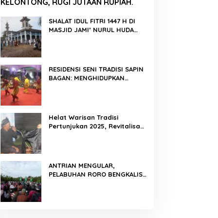
KELONTONG, RUGI JUTAAN RUPIAH.
SHALAT IDUL FITRI 1447 H DI
MASJID JAMI’ NURUL HUDA
BERLANGSUNG KHIDMAT
RESIDENSI SENI TRADISI SAPIN
BAGAN: MENGHIDUPKAN
KEMBALI WARISAN BUDAYA DI
ROKAN HILIR
Helat Warisan Tradisi
Pertunjukan 2025, Revitalisasi
Tradisi Lukah Gilo Siak Melalui
Program Residensi Seni
ANTRIAN MENGULAR,
PELABUHAN RORO BENGKALIS
PADAT KENDARAAN