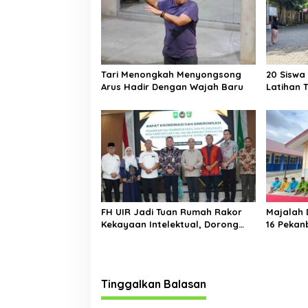
i
p
o
s
Tari Menongkah Menyongsong
20 Siswa
Arus Hadir Dengan Wajah Baru
Latihan 
Sekolah
FH UIR Jadi Tuan Rumah Rakor
Majalah 
Kekayaan Intelektual, Dorong
16 Pekan
UMKM Riau Naik Kelas Lewat
Perlindungan Merek dan Karya
Tinggalkan Balasan