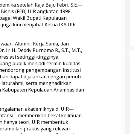
demika setelah Raja Baju Febri, S.E.—
Bisnis (FEB) UIR angkatan 1998,
ebagai Wakil Bupati Kepulauan
 juga kini menjabat Ketua IKA UIR
waan, Alumni, Kerja Sama, dan
. Ir. H. Deddy Purnomo R., S.T., M.T.,
esiasi setinggi-tingginya.
uang publik menjadi cermin kualitas
mendorong pengembangan institusi.
ban dapat dijalankan dengan penuh
ilaturahmi, serta menghadirkan
an Kabupaten Kepulauan Anambas dan
pengalaman akademiknya di UIR—
untansi—memberikan bekal keilmuan
an hanya teori, UIR membentuk
eterampilan praktis yang relevan