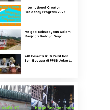
International Creator
Residency Program 2027
Mitigasi Kebudayaan Dalam
Menjaga Budaya Gayo
240 Peserta Ikuti Pelatihan
Seni Budaya di PPSB Jakarta
Pusat
Karya Seniman Indonesia Tampil di
Tari Menongkah