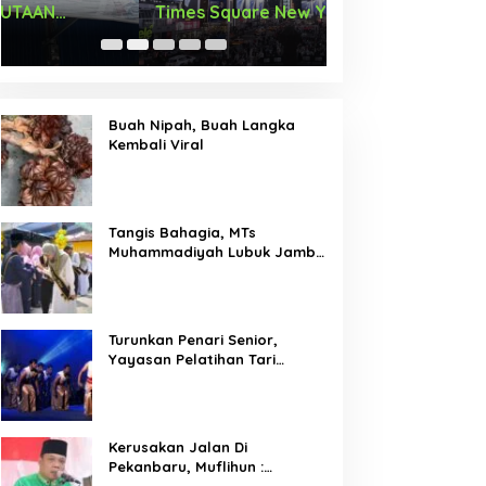
Times Square New York,
Arus Hadir Deng
Tromarama Harumkan Nama
Bangsa
Buah Nipah, Buah Langka
Kembali Viral
Tangis Bahagia, MTs
Muhammadiyah Lubuk Jambi
Adakan Acara Pelepasan
Kelas IX
Turunkan Penari Senior,
Yayasan Pelatihan Tari
Laksemana Ikuti Festival
Budaya Melayu Riau 2024
Kerusakan Jalan Di
Pekanbaru, Muflihun :
Program Bertahap