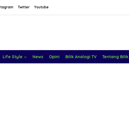
stagram
Twitter
Youtube
Life Style
News
Opini
Bilik Analogi TV
Tentang Bilik