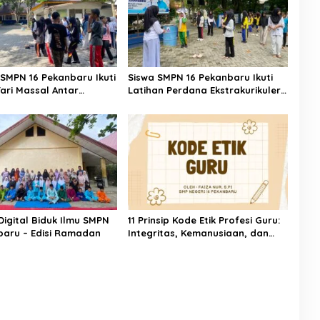
 SMPN 16 Pekanbaru Ikuti
Siswa SMPN 16 Pekanbaru Ikuti
Tari Massal Antar
Latihan Perdana Ekstrakurikuler
Tari Kolaborasi Dinas Pendidikan
Kota Pekanbaru x Forum Tari
Riau di SMPN 12 Pekanbaru
Digital Biduk Ilmu SMPN
11 Prinsip Kode Etik Profesi Guru:
baru – Edisi Ramadan
Integritas, Kemanusiaan, dan
Tanggung Jawab Pendidikan