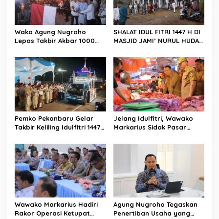
o
s
Wako Agung Nugroho
SHALAT IDUL FITRI 1447 H DI
Lepas Takbir Akbar 1000
MASJID JAMI’ NURUL HUDA
Obor, Tradisi Malam
BERLANGSUNG KHIDMAT
Takbiran Rumbai Kian
Meriah
Pemko Pekanbaru Gelar
Jelang Idulfitri, Wawako
Takbir Keliling Idulfitri 1447
Markarius Sidak Pasar
H, Dipusatkan di Jalan
Simpang Baru untuk
Sultan Syarif Kasim dengan
Pastikan Harga Pangan
Pawai Obor dan Mobil Hias
Stabil dan Stok Aman
Wawako Markarius Hadiri
Agung Nugroho Tegaskan
Rakor Operasi Ketupat
Penertiban Usaha yang