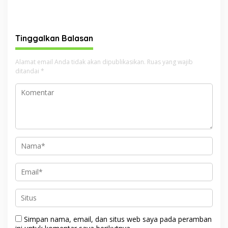
Lancang Kuning 2026 di
Langgar SE Ramadan,
Polda Riau, Siapkan
Tempat Biliar hingga
Langkah Pengamanan
Hiburan Malam Terancam
Idulfitri
Ditutup
Tinggalkan Balasan
Alamat email Anda tidak akan dipublikasikan.
Ruas yang wajib
ditandai
*
Simpan nama, email, dan situs web saya pada peramban