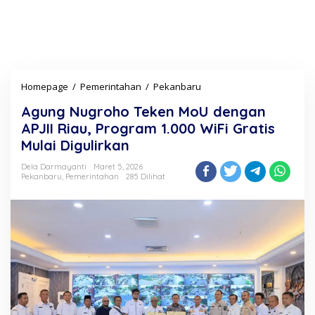
Homepage
/
Pemerintahan
/
Pekanbaru
A
g
Agung Nugroho Teken MoU dengan
u
n
APJII Riau, Program 1.000 WiFi Gratis
g
Mulai Digulirkan
N
u
Dela Darmayanti
Maret 5, 2026
g
Pekanbaru
,
Pemerintahan
285 Dilihat
r
o
h
o
T
e
k
e
n
M
o