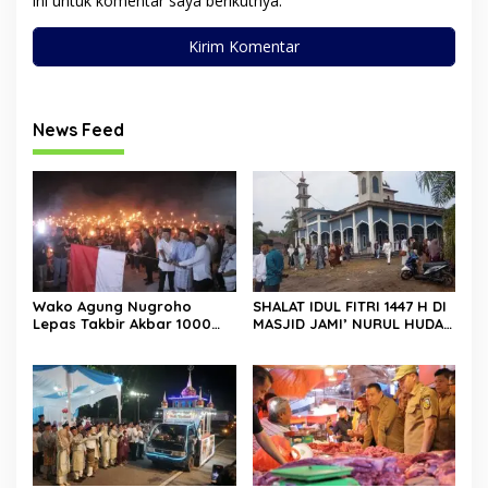
ini untuk komentar saya berikutnya.
News Feed
Wako Agung Nugroho
SHALAT IDUL FITRI 1447 H DI
Lepas Takbir Akbar 1000
MASJID JAMI’ NURUL HUDA
Obor, Tradisi Malam
BERLANGSUNG KHIDMAT
Takbiran Rumbai Kian
Meriah