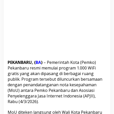
1
.
0
0
0
W
i
F
i
G
r
a
t
i
PEKANBARU, (
BA
)
– Pemerintah Kota (Pemko)
s
Pekanbaru resmi memulai program 1.000 WiFi
M
gratis yang akan dipasang di berbagai ruang
u
l
publik. Program tersebut diluncurkan bersamaan
a
dengan penandatanganan nota kesepahaman
i
(MoU) antara Pemko Pekanbaru dan Asosiasi
D
Penyelenggara
Jasa Internet Indonesia (APJII),
i
Rabu (4/3/2026).
g
u
l
MoU diteken langsung oleh Wali Kota Pekanbaru