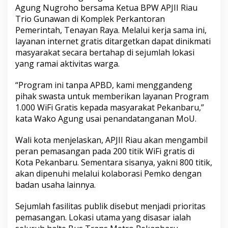
i
Agung Nugroho bersama Ketua BPW APJII Riau
r
Trio Gunawan di Komplek Perkantoran
k
Pemerintah, Tenayan Raya. Melalui
kerja sama
ini,
a
n
layanan internet gratis ditargetkan dapat dinikmati
masyarakat secara bertahap di sejumlah lokasi
yang ramai aktivitas warga.
“Program ini tanpa APBD, kami menggandeng
pihak swasta untuk memberikan layanan Program
1.000 WiFi Gratis kepada masyarakat Pekanbaru,”
kata Wako Agung usai penandatanganan MoU.
Wali kota menjelaskan, APJII Riau akan mengambil
peran pemasangan pada 200 titik WiFi gratis di
Kota Pekanbaru. Sementara sisanya, yakni 800 titik,
akan dipenuhi melalui kolaborasi Pemko dengan
badan usaha lainnya.
Sejumlah fasilitas publik disebut menjadi prioritas
pemasangan. Lokasi utama yang disasar ialah