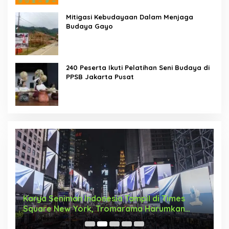
Mitigasi Kebudayaan Dalam Menjaga
Budaya Gayo
240 Peserta Ikuti Pelatihan Seni Budaya di
PPSB Jakarta Pusat
Karya Seniman Indonesia Tampil di Times
T
Square New York, Tromarama Harumkan
D
Nama Bangsa