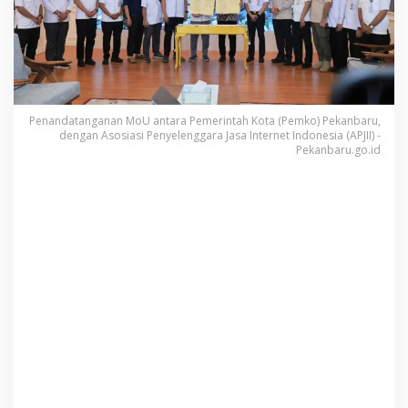
U
d
e
n
g
a
n
Penandatanganan MoU antara Pemerintah Kota (Pemko) Pekanbaru,
A
dengan Asosiasi Penyelenggara Jasa Internet Indonesia (APJII) -
P
Pekanbaru.go.id
J
I
I
R
i
a
u
,
P
r
o
g
r
a
m