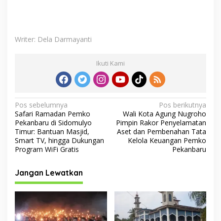
Writer: Dela Darmayanti
Ikuti Kami
N
Pos sebelumnya
Pos berikutnya
Safari Ramadan Pemko
Wali Kota Agung Nugroho
a
Pekanbaru di Sidomulyo
Pimpin Rakor Penyelamatan
v
Timur: Bantuan Masjid,
Aset dan Pembenahan Tata
Smart TV, hingga Dukungan
Kelola Keuangan Pemko
i
Program WiFi Gratis
Pekanbaru
g
Jangan Lewatkan
a
s
i
p