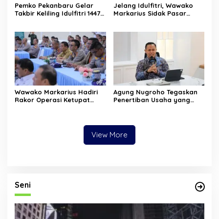
Pemko Pekanbaru Gelar
Jelang Idulfitri, Wawako
Takbir Keliling Idulfitri 1447
Markarius Sidak Pasar
H, Dipusatkan di Jalan
Simpang Baru untuk
Sultan Syarif Kasim dengan
Pastikan Harga Pangan
Pawai Obor dan Mobil Hias
Stabil dan Stok Aman
Wawako Markarius Hadiri
Agung Nugroho Tegaskan
Rakor Operasi Ketupat
Penertiban Usaha yang
Lancang Kuning 2026 di
Langgar SE Ramadan,
Polda Riau, Siapkan
Tempat Biliar hingga
Langkah Pengamanan
Hiburan Malam Terancam
Idulfitri
Ditutup
View More
Seni