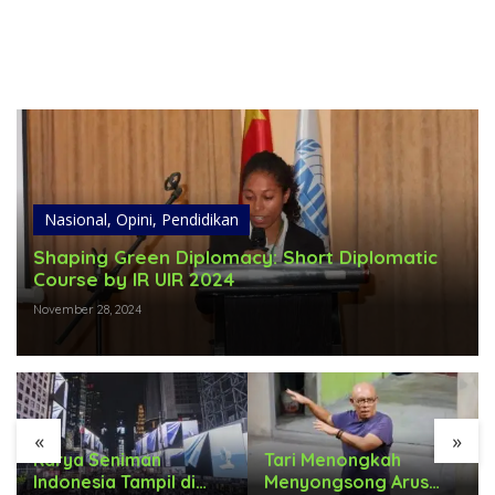
Nasional
,
Opini
,
Pendidikan
Shaping Green Diplomacy: Short Diplomatic
Course by IR UIR 2024
November 28, 2024
«
»
Karya Seniman
Tari Menongkah
Indonesia Tampil di
Menyongsong Arus