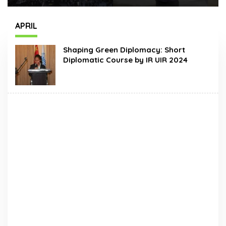
Times Square New
Hadir Dengan Wajah
York, Tromarama
Baru
Harumkan Nama
APRIL
Bangsa
Shaping Green Diplomacy: Short
Diplomatic Course by IR UIR 2024