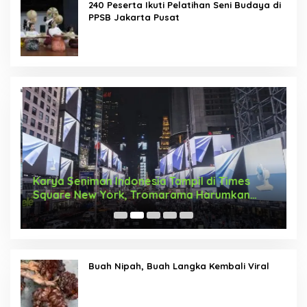
240 Peserta Ikuti Pelatihan Seni Budaya di
PPSB Jakarta Pusat
Karya Seniman Indonesia Tampil di Times
T
Square New York, Tromarama Harumkan
D
Nama Bangsa
Buah Nipah, Buah Langka Kembali Viral