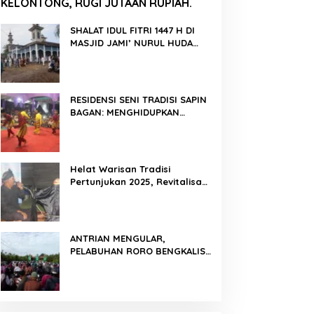
KELONTONG, RUGI JUTAAN RUPIAH.
SHALAT IDUL FITRI 1447 H DI
MASJID JAMI’ NURUL HUDA
BERLANGSUNG KHIDMAT
RESIDENSI SENI TRADISI SAPIN
BAGAN: MENGHIDUPKAN
KEMBALI WARISAN BUDAYA DI
ROKAN HILIR
Helat Warisan Tradisi
Pertunjukan 2025, Revitalisasi
Tradisi Lukah Gilo Siak Melalui
Program Residensi Seni
ANTRIAN MENGULAR,
PELABUHAN RORO BENGKALIS
PADAT KENDARAAN