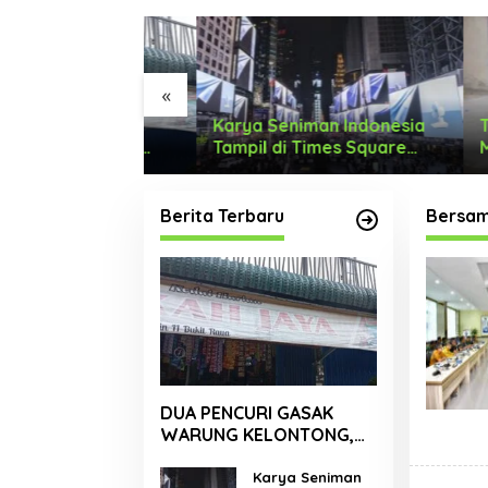
«
I GASAK
Karya Seniman Indonesia
Tari M
LONTONG,
Tampil di Times Square
Menyon
 RUPIAH.
New York, Tromarama
Dengan
Harumkan Nama Bangsa
Berita Terbaru
Bersam
DUA PENCURI GASAK
WARUNG KELONTONG,
RUGI JUTAAN RUPIAH.
Karya Seniman