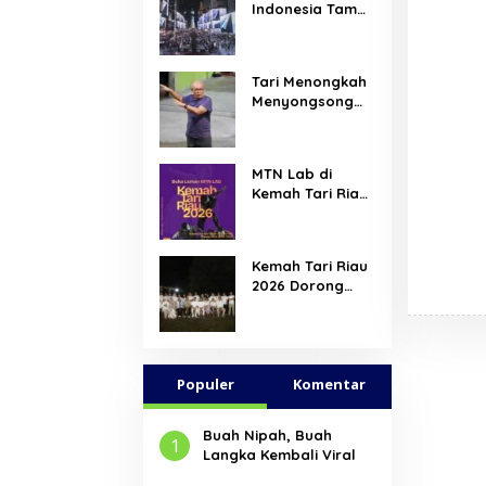
Indonesia Tampil
di Times Square
New York,
Tromarama
Tari Menongkah
Harumkan Nama
Menyongsong
Bangsa
Arus Hadir
Dengan Wajah
Baru
MTN Lab di
Kemah Tari Riau
2026, Hadirkan
Ruang Belajar
Lintas Lanskap
Kemah Tari Riau
Budaya Riau
2026 Dorong
bagi Pelaku Tari
Penari Muda
Muda Indonesia
Indonesia
Membaca Ulang
Tubuh, Ruang,
Populer
dan Budaya
Komentar
Buah Nipah, Buah
1
Langka Kembali Viral