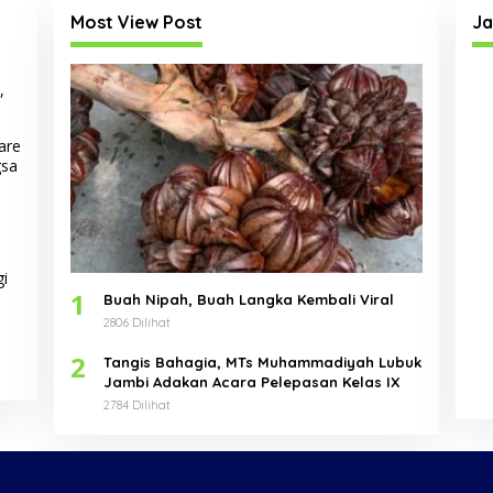
Most View Post
Ja
,
are
gsa
gi
1
Buah Nipah, Buah Langka Kembali Viral
2806 Dilihat
2
Tangis Bahagia, MTs Muhammadiyah Lubuk
Jambi Adakan Acara Pelepasan Kelas IX
2784 Dilihat