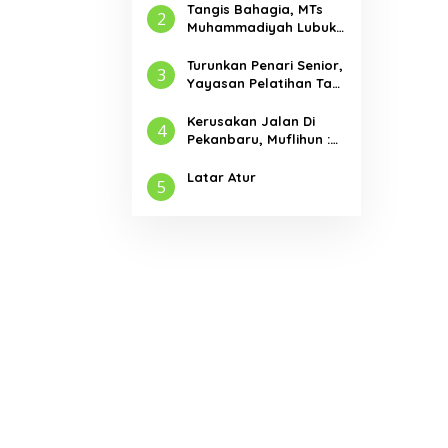
Tangis Bahagia, MTs
2
Muhammadiyah Lubuk
Jambi Adakan Acara
Pelepasan Kelas IX
Turunkan Penari Senior,
3
Yayasan Pelatihan Tari
Laksemana Ikuti
Festival Budaya
Kerusakan Jalan Di
4
Melayu Riau 2024
Pekanbaru, Muflihun :
Program Bertahap
Pembangunan Jalan
Latar Atur
5
Menjadi Skala Prioritas