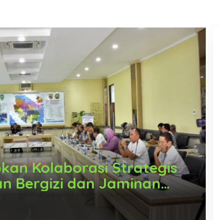
an Kolaborasi Strategis
n Bergizi dan Jaminan
r