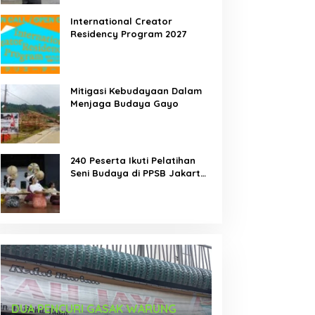
International Creator
Residency Program 2027
emah Tari Riau 2026
DUA PENCURI GASAK
Mitigasi Kebudayaan Dalam
orong Penari Muda
WARUNG KELONTONG,
Menjaga Budaya Gayo
ndonesia Membaca Ulang
RUGI JUTAAN RUPIAH.
ubuh, Ruang, dan Budaya
240 Peserta Ikuti Pelatihan
Seni Budaya di PPSB Jakarta
Pusat
Karya Seniman Indonesia Tampil di
Tari Menongkah