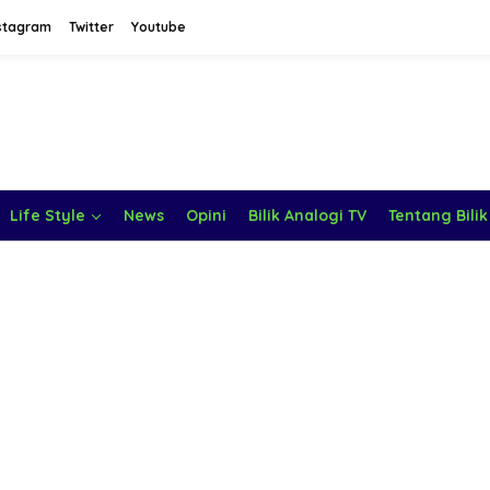
stagram
Twitter
Youtube
Life Style
News
Opini
Bilik Analogi TV
Tentang Bilik