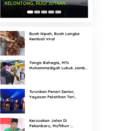
Times Square New York,
Arus Hadir Deng
Tromarama Harumkan Nama
Bangsa
Buah Nipah, Buah Langka
Kembali Viral
Tangis Bahagia, MTs
Muhammadiyah Lubuk Jambi
Adakan Acara Pelepasan
Kelas IX
Turunkan Penari Senior,
Yayasan Pelatihan Tari
Laksemana Ikuti Festival
Budaya Melayu Riau 2024
Kerusakan Jalan Di
Pekanbaru, Muflihun :
Program Bertahap