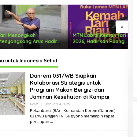
»
enongkah
MTN Lab di Kemah Tari Riau
K
gsong Arus Hadir
2026, Hadirkan Ruang
D
 Wajah Baru
Belajar Lintas Lanskap
I
Budaya Riau bagi Pelaku
T
Tari Muda Indonesia
a untuk Indonesia Sehat
Danrem 031/WB Siapkan
Kolaborasi Strategis untuk
Program Makan Bergizi dan
Jaminan Kesehatan di Kampar
News
|
Januari 4, 2025
O
L
Pekanbaru, (BA) – Komandan Korem (Danrem)
E
031/WB Brigjen TNI Sugiyono memimpin rapat
H
persiapan
D
E
L
DUA PENCURI GASAK WARUNG
A