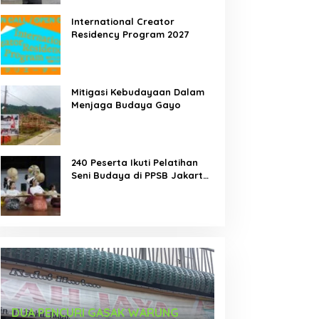
International Creator
Residency Program 2027
emah Tari Riau 2026
DUA PENCURI GASAK
Mitigasi Kebudayaan Dalam
orong Penari Muda
WARUNG KELONTONG,
Menjaga Budaya Gayo
ndonesia Membaca Ulang
RUGI JUTAAN RUPIAH.
ubuh, Ruang, dan Budaya
240 Peserta Ikuti Pelatihan
Seni Budaya di PPSB Jakarta
Pusat
Karya Seniman Indonesia Tampil di
Tari Menongkah