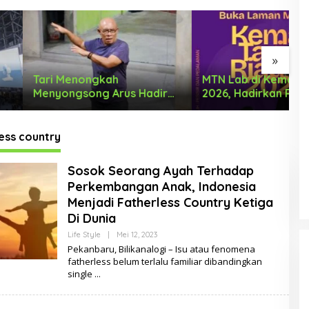
»
enongkah
MTN Lab di Kemah Tari Riau
K
gsong Arus Hadir
2026, Hadirkan Ruang
D
 Wajah Baru
Belajar Lintas Lanskap
I
Budaya Riau bagi Pelaku
T
Tari Muda Indonesia
ess country
Sosok Seorang Ayah Terhadap
Perkembangan Anak, Indonesia
Menjadi Fatherless Country Ketiga
Di Dunia
Life Style
|
Mei 12, 2023
O
L
Pekanbaru, Bilikanalogi – Isu atau fenomena
E
fatherless belum terlalu familiar dibandingkan
H
single
D
E
L
DUA PENCURI GASAK WARUNG
A