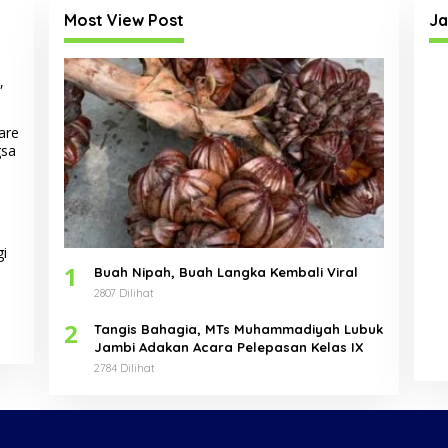
Most View Post
Ja
,
are
gsa
gi
1
Buah Nipah, Buah Langka Kembali Viral
2807 Dilihat
2
Tangis Bahagia, MTs Muhammadiyah Lubuk
Jambi Adakan Acara Pelepasan Kelas IX
2784 Dilihat