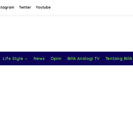
stagram
Twitter
Youtube
Life Style
News
Opini
Bilik Analogi TV
Tentang Bilik