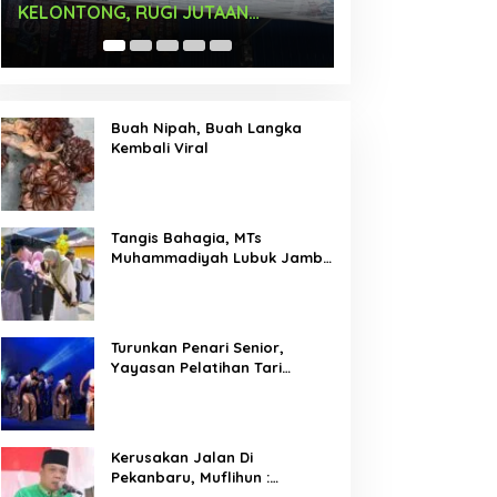
Times Square New York,
Arus Hadir Deng
Tromarama Harumkan Nama
Bangsa
Buah Nipah, Buah Langka
Kembali Viral
Tangis Bahagia, MTs
Muhammadiyah Lubuk Jambi
Adakan Acara Pelepasan
Kelas IX
Turunkan Penari Senior,
Yayasan Pelatihan Tari
Laksemana Ikuti Festival
Budaya Melayu Riau 2024
Kerusakan Jalan Di
Pekanbaru, Muflihun :
Program Bertahap