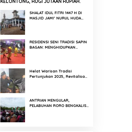
KELONTONG, RUGI JUTAAN RUPIAH.
SHALAT IDUL FITRI 1447 H DI
MASJID JAMI’ NURUL HUDA
BERLANGSUNG KHIDMAT
RESIDENSI SENI TRADISI SAPIN
BAGAN: MENGHIDUPKAN
KEMBALI WARISAN BUDAYA DI
ROKAN HILIR
Helat Warisan Tradisi
Pertunjukan 2025, Revitalisasi
Tradisi Lukah Gilo Siak Melalui
Program Residensi Seni
ANTRIAN MENGULAR,
PELABUHAN RORO BENGKALIS
PADAT KENDARAAN