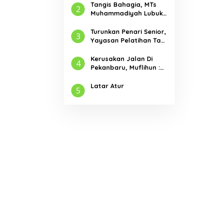
Tangis Bahagia, MTs
2
Muhammadiyah Lubuk
Jambi Adakan Acara
Pelepasan Kelas IX
Turunkan Penari Senior,
3
Yayasan Pelatihan Tari
Laksemana Ikuti
Festival Budaya
Kerusakan Jalan Di
4
Melayu Riau 2024
Pekanbaru, Muflihun :
Program Bertahap
Pembangunan Jalan
Latar Atur
5
Menjadi Skala Prioritas