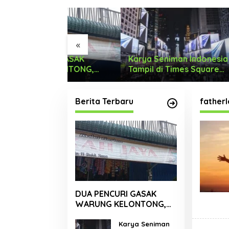
«
I GASAK
Karya Seniman Indonesia
Tari M
LONTONG,
Tampil di Times Square
Menyon
 RUPIAH.
New York, Tromarama
Dengan
Harumkan Nama Bangsa
Berita Terbaru
fatherl
DUA PENCURI GASAK
WARUNG KELONTONG,
RUGI JUTAAN RUPIAH.
Karya Seniman