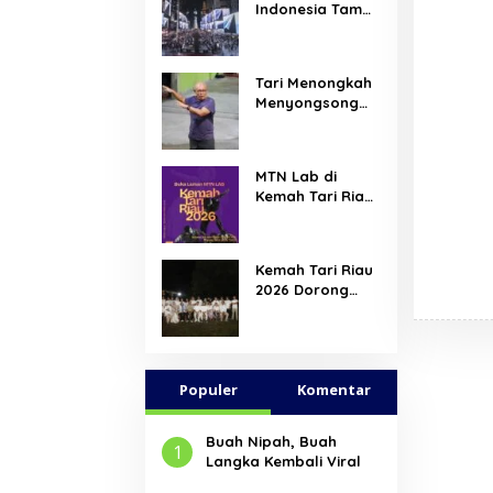
Indonesia Tampil
di Times Square
New York,
Tromarama
Tari Menongkah
Harumkan Nama
Menyongsong
Bangsa
Arus Hadir
Dengan Wajah
Baru
MTN Lab di
Kemah Tari Riau
2026, Hadirkan
Ruang Belajar
Lintas Lanskap
Kemah Tari Riau
Budaya Riau
2026 Dorong
bagi Pelaku Tari
Penari Muda
Muda Indonesia
Indonesia
Membaca Ulang
Tubuh, Ruang,
Populer
dan Budaya
Komentar
Buah Nipah, Buah
1
Langka Kembali Viral