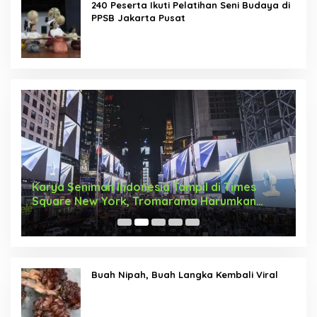
240 Peserta Ikuti Pelatihan Seni Budaya di
PPSB Jakarta Pusat
Karya Seniman Indonesia Tampil di Times
T
Square New York, Tromarama Harumkan
D
Nama Bangsa
Buah Nipah, Buah Langka Kembali Viral