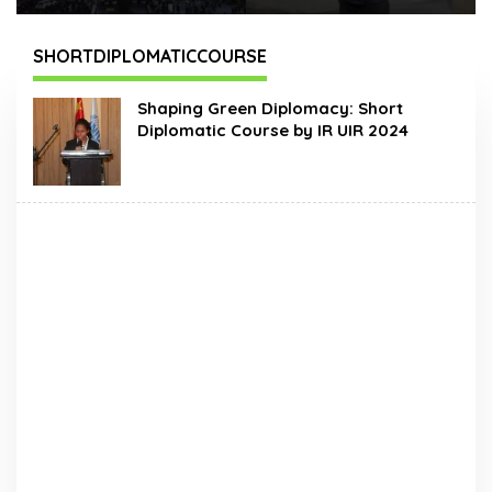
Times Square New
Hadir Dengan Wajah
York, Tromarama
Baru
Harumkan Nama
SHORTDIPLOMATICCOURSE
Bangsa
Shaping Green Diplomacy: Short
Diplomatic Course by IR UIR 2024