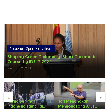
Nasional
,
Opini
,
Pendidikan
Shaping Green Diplomacy: Short Diplomatic
Course by IR UIR 2024
November 28, 2024
«
»
Karya Seniman
Tari Menongkah
Indonesia Tampil di
Menyongsong Arus