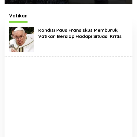
Times Square New
Hadir Dengan Wajah
York, Tromarama
Baru
Harumkan Nama
Vatikan
Bangsa
Kondisi Paus Fransiskus Memburuk,
Vatikan Bersiap Hadapi Situasi Kritis