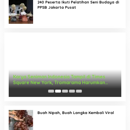
240 Peserta Ikuti Pelatihan Seni Budaya di
PPSB Jakarta Pusat
Karya Seniman Indonesia Tampil di Times
T
Square New York, Tromarama Harumkan
D
Nama Bangsa
Buah Nipah, Buah Langka Kembali Viral