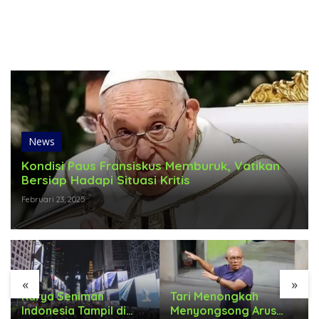
News
Kondisi Paus Fransiskus Memburuk, Vatikan
Bersiap Hadapi Situasi Kritis
Februari 23, 2025
«
»
Karya Seniman
Tari Menongkah
Indonesia Tampil di
Menyongsong Arus