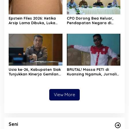
Epstein Files 2026: Ketika
CPO Dorong Bea Keluar,
Arsip Lama Dibuka, Luka
Pendapatan Negara di
Lama Kembali Bernapas
Riau Lampaui Target
Usia ke-26, Kabupaten Siak
BRUTAL! Massa PETI di
Tunjukkan Kinerja Gemilang:
Kuansing Ngamuk, Jurnalis
Ekonomi Tumbuh,
Dihajar, Mobil Kapolres
Kemiskinan Turun, Desa
Dirusak
Mandiri Naik
View More
Seni