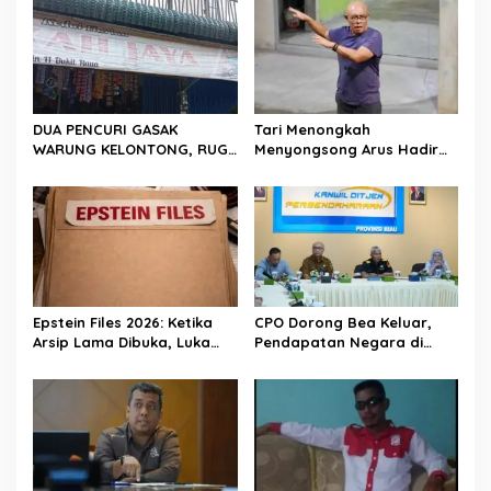
p
o
s
DUA PENCURI GASAK
Tari Menongkah
WARUNG KELONTONG, RUGI
Menyongsong Arus Hadir
JUTAAN RUPIAH.
Dengan Wajah Baru
Epstein Files 2026: Ketika
CPO Dorong Bea Keluar,
Arsip Lama Dibuka, Luka
Pendapatan Negara di
Lama Kembali Bernapas
Riau Lampaui Target