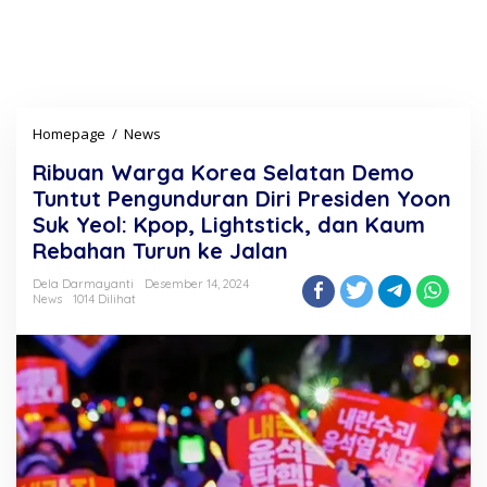
Homepage
/
News
R
i
Ribuan Warga Korea Selatan Demo
b
u
Tuntut Pengunduran Diri Presiden Yoon
a
Suk Yeol: Kpop, Lightstick, dan Kaum
n
Rebahan Turun ke Jalan
W
a
Dela Darmayanti
Desember 14, 2024
r
News
1014 Dilihat
g
a
K
o
r
e
a
S
e
l