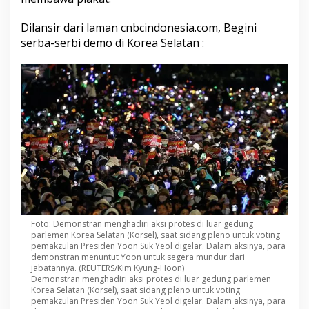
b
a
Dilansir dari laman cnbcindonesia.com, Begini
h
a
serba-serbi demo di Korea Selatan :
n
T
u
r
u
n
k
e
J
a
l
a
n
Foto: Demonstran menghadiri aksi protes di luar gedung
parlemen Korea Selatan (Korsel), saat sidang pleno untuk voting
pemakzulan Presiden Yoon Suk Yeol digelar. Dalam aksinya, para
demonstran menuntut Yoon untuk segera mundur dari
jabatannya. (REUTERS/Kim Kyung-Hoon)
Demonstran menghadiri aksi protes di luar gedung parlemen
Korea Selatan (Korsel), saat sidang pleno untuk voting
pemakzulan Presiden Yoon Suk Yeol digelar. Dalam aksinya, para