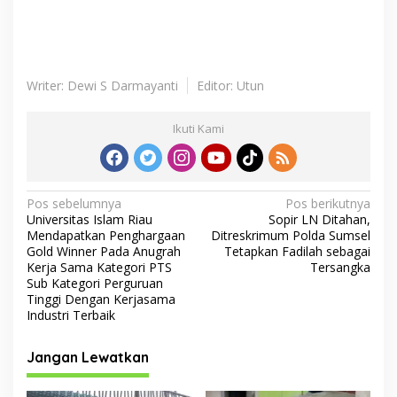
Writer: Dewi S Darmayanti
Editor: Utun
Ikuti Kami
N
Pos sebelumnya
Pos berikutnya
Universitas Islam Riau
Sopir LN Ditahan,
a
Mendapatkan Penghargaan
Ditreskrimum Polda Sumsel
v
Gold Winner Pada Anugrah
Tetapkan Fadilah sebagai
Kerja Sama Kategori PTS
Tersangka
i
Sub Kategori Perguruan
Tinggi Dengan Kerjasama
g
Industri Terbaik
a
s
Jangan Lewatkan
i