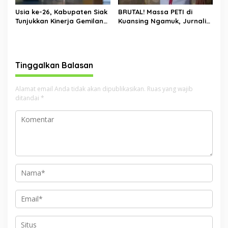
Usia ke-26, Kabupaten Siak
BRUTAL! Massa PETI di
Tunjukkan Kinerja Gemilang:
Kuansing Ngamuk, Jurnalis
Ekonomi Tumbuh,
Dihajar, Mobil Kapolres
Kemiskinan Turun, Desa
Dirusak
Mandiri Naik
Tinggalkan Balasan
Alamat email Anda tidak akan dipublikasikan.
Ruas yang wajib
ditandai
*