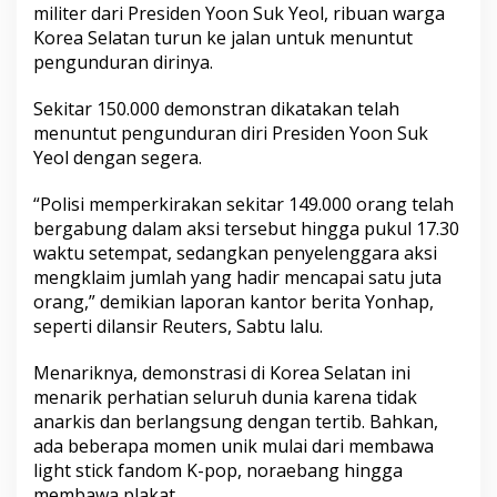
K
militer dari Presiden Yoon Suk Yeol, ribuan warga
p
Korea Selatan turun ke jalan untuk menuntut
o
pengunduran dirinya.
p
,
L
Sekitar 150.000
demonstran
dikatakan telah
i
menuntut pengunduran diri Presiden Yoon Suk
g
Yeol dengan segera.
h
t
“Polisi memperkirakan sekitar 149.000 orang telah
s
t
bergabung dalam aksi tersebut hingga pukul 17.30
i
waktu setempat, sedangkan penyelenggara aksi
c
mengklaim jumlah yang hadir mencapai satu juta
k
orang,” demikian laporan kantor berita Yonhap,
,
d
seperti dilansir Reuters, Sabtu lalu.
a
n
Menariknya, demonstrasi di
Korea
Selatan ini
K
menarik perhatian seluruh dunia karena tidak
a
anarkis dan berlangsung dengan tertib. Bahkan,
u
m
ada beberapa momen unik mulai dari membawa
R
light stick fandom K-pop, noraebang hingga
e
membawa plakat.