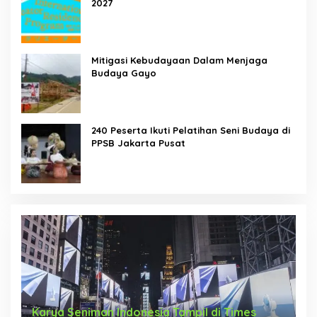
2027
Mitigasi Kebudayaan Dalam Menjaga
Budaya Gayo
240 Peserta Ikuti Pelatihan Seni Budaya di
PPSB Jakarta Pusat
Karya Seniman Indonesia Tampil di Times
T