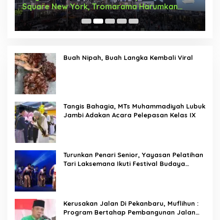
Square New York, Tromarama Harumkan
D
Nama Bangsa
Buah Nipah, Buah Langka Kembali Viral
Tangis Bahagia, MTs Muhammadiyah Lubuk
Jambi Adakan Acara Pelepasan Kelas IX
Turunkan Penari Senior, Yayasan Pelatihan
Tari Laksemana Ikuti Festival Budaya
Melayu Riau 2024
Kerusakan Jalan Di Pekanbaru, Muflihun :
Program Bertahap Pembangunan Jalan