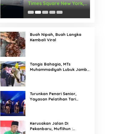
Times Square New York,
Arus Hadir Deng
Tromarama Harumkan Nama
Bangsa
Buah Nipah, Buah Langka
Kembali Viral
Tangis Bahagia, MTs
Muhammadiyah Lubuk Jambi
Adakan Acara Pelepasan
Kelas IX
Turunkan Penari Senior,
Yayasan Pelatihan Tari
Laksemana Ikuti Festival
Budaya Melayu Riau 2024
Kerusakan Jalan Di
Pekanbaru, Muflihun :
Program Bertahap