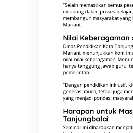
“Selain memastikan semua pes
a
t
didukung dalam proses belajar, 
i
membangun masyarakat yang le
Mariani.
Nilai Keberagaman 
Dinas Pendidikan
Kota
Tanjung
Mariani, menunjukkan komitm
nilai-nilai keberagaman. Menur
hanya tanggung jawab guru, te
pemerintah.
“Dengan pendidikan inklusif, k
generasi muda, tetapi juga me
yang menjadi pondasi masyarak
Harapan untuk Masa
Tanjungbalai
Seminar ini diharapkan menjadi 