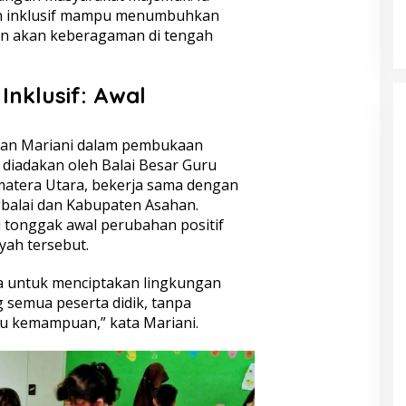
KELONTONG, RUGI JUTAAN
n inklusif mampu menumbuhkan
RUPIAH.
ran akan keberagaman di tengah
Inklusif: Awal
kan Mariani dalam pembukaan
diadakan oleh Balai Besar Guru
umatera Utara, bekerja sama dengan
balai dan Kabupaten Asahan.
i tonggak awal perubahan positif
yah tersebut.
ta untuk menciptakan lingkungan
semua peserta didik, tanpa
u kemampuan,” kata Mariani.