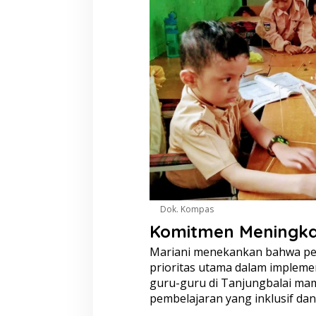
e
r
a
s
i
B
e
r
k
e
a
d
i
l
a
n
Dok. Kompas
d
a
Komitmen Meningka
n
Mariani menekankan bahwa pen
B
e
prioritas utama dalam implemen
r
guru-guru di Tanjungbalai ma
e
pembelajaran yang inklusif da
m
p