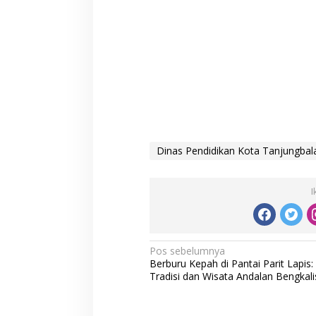
Dinas Pendidikan Kota Tanjungbala
I
N
Pos sebelumnya
Berburu Kepah di Pantai Parit Lapis:
a
Tradisi dan Wisata Andalan Bengkali
v
i