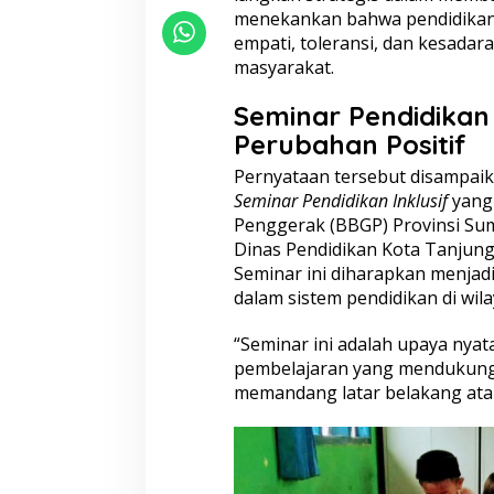
T
menekankan bahwa pendidika
a
empati, toleransi, dan kesada
n
masyarakat.
j
u
Seminar Pendidikan 
n
g
Perubahan Positif
b
a
Pernyataan tersebut disampai
l
Seminar Pendidikan Inklusif
yang 
a
Penggerak (
BBGP
) Provinsi S
i
Dinas Pendidikan Kota Tanjung
:
Seminar ini diharapkan menjad
M
e
dalam sistem pendidikan di wila
m
b
“Seminar ini adalah upaya nya
a
pembelajaran yang mendukung 
n
memandang latar belakang ata
g
u
n
G
e
n