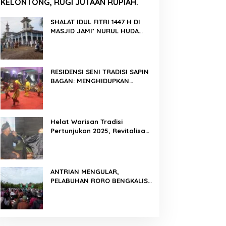
KELONTONG, RUGI JUTAAN RUPIAH.
SHALAT IDUL FITRI 1447 H DI
MASJID JAMI’ NURUL HUDA
BERLANGSUNG KHIDMAT
RESIDENSI SENI TRADISI SAPIN
BAGAN: MENGHIDUPKAN
KEMBALI WARISAN BUDAYA DI
ROKAN HILIR
Helat Warisan Tradisi
Pertunjukan 2025, Revitalisasi
Tradisi Lukah Gilo Siak Melalui
Program Residensi Seni
ANTRIAN MENGULAR,
PELABUHAN RORO BENGKALIS
PADAT KENDARAAN