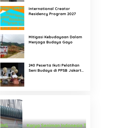
International Creator
Residency Program 2027
Mitigasi Kebudayaan Dalam
Menjaga Budaya Gayo
240 Peserta Ikuti Pelatihan
Seni Budaya di PPSB Jakarta
Pusat
Karya Seniman Indonesia Tampil di
Tari Menongkah