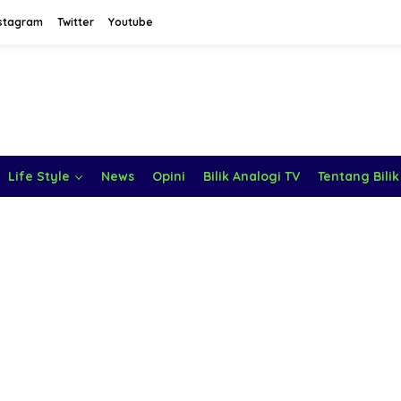
stagram
Twitter
Youtube
Life Style
News
Opini
Bilik Analogi TV
Tentang Bilik