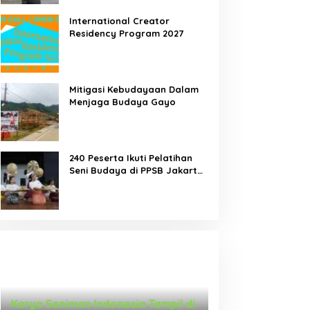
International Creator
Residency Program 2027
Mitigasi Kebudayaan Dalam
Menjaga Budaya Gayo
240 Peserta Ikuti Pelatihan
Seni Budaya di PPSB Jakarta
Pusat
Karya Seniman Indonesia Tampil di
Tari Menongkah