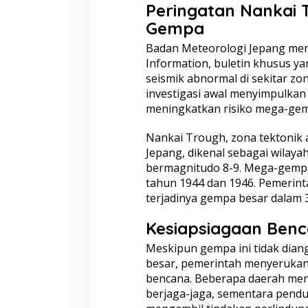
Peringatan Nankai 
Gempa
Badan Meteorologi Jepang
men
Information, buletin khusus ya
seismik abnormal di sekitar zo
investigasi awal menyimpulkan
meningkatkan risiko mega-ge
Nankai Trough, zona tektonik ak
Jepang, dikenal sebagai wilaya
bermagnitudo 8-9. Mega-gempa t
tahun 1944 dan 1946. Pemerin
terjadinya gempa besar dalam 
Kesiapsiagaan Benc
Meskipun gempa ini tidak diang
besar, pemerintah menyerukan
bencana. Beberapa daerah men
berjaga-jaga, sementara pendu