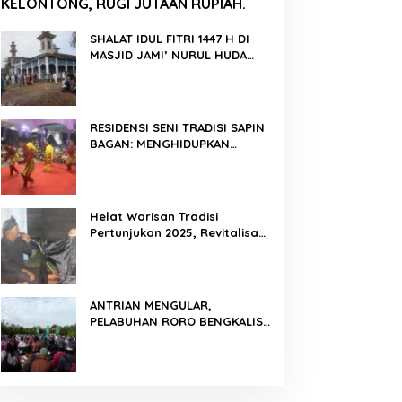
KELONTONG, RUGI JUTAAN RUPIAH.
SHALAT IDUL FITRI 1447 H DI
MASJID JAMI’ NURUL HUDA
BERLANGSUNG KHIDMAT
RESIDENSI SENI TRADISI SAPIN
BAGAN: MENGHIDUPKAN
KEMBALI WARISAN BUDAYA DI
ROKAN HILIR
Helat Warisan Tradisi
Pertunjukan 2025, Revitalisasi
Tradisi Lukah Gilo Siak Melalui
Program Residensi Seni
ANTRIAN MENGULAR,
PELABUHAN RORO BENGKALIS
PADAT KENDARAAN