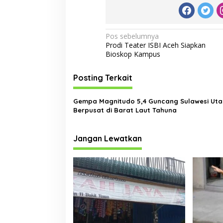
N
Pos sebelumnya
Prodi Teater ISBI Aceh Siapkan
a
Bioskop Kampus
v
i
Posting Terkait
g
Gempa Magnitudo 5,4 Guncang Sulawesi Uta
a
Berpusat di Barat Laut Tahuna
s
i
Jangan Lewatkan
p
o
s