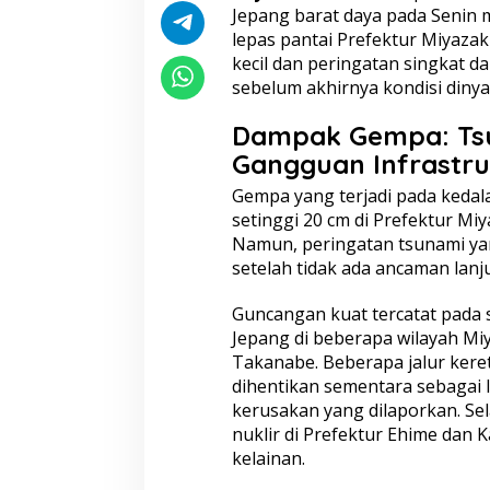
Jepang barat daya pada Senin 
a
t
lepas pantai Prefektur Miyaza
a
kecil dan peringatan singkat da
n
sebelum akhirnya kondisi diny
T
s
Dampak Gempa: Tsu
u
n
Gangguan Infrastru
a
m
Gempa yang terjadi pada kedal
i
setinggi 20 cm di Prefektur Miy
D
Namun, peringatan tsunami yan
i
setelah tidak ada ancaman lanj
c
a
b
Guncangan kuat tercatat pada 
u
Jepang di beberapa wilayah Mi
t
Takanabe
. Beberapa jalur ker
dihentikan sementara sebagai l
kerusakan yang dilaporkan. Sela
nuklir di Prefektur Ehime dan
kelainan.