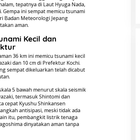
KELONTONG, RUGI JUTAAN
malam, tepatnya di Laut Hyuga Nada,
RUPIAH.
ki. Gempa ini sempat memicu tsunami
ri
Badan Meteorologi Jepang
atakan aman.
nami Kecil dan
ktur
aman 36 km ini memicu tsunami kecil
azaki dan 10 cm di Prefektur Kochi.
g sempat dikeluarkan telah dicabut
utan.
skala 5 bawah menurut skala seismik
yazaki, termasuk Shintomi dan
eta cepat Kyushu Shinkansen
angkah antisipasi, meski tidak ada
in itu, pembangkit listrik tenaga
 Kagoshima dinyatakan aman tanpa