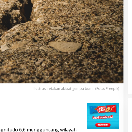
Ilustrasi retakan akibat gempa bumi. (Foto: Freepik)
DUA PENCURI GASAK WARUNG
nitudo 6,6 mengguncang wilayah