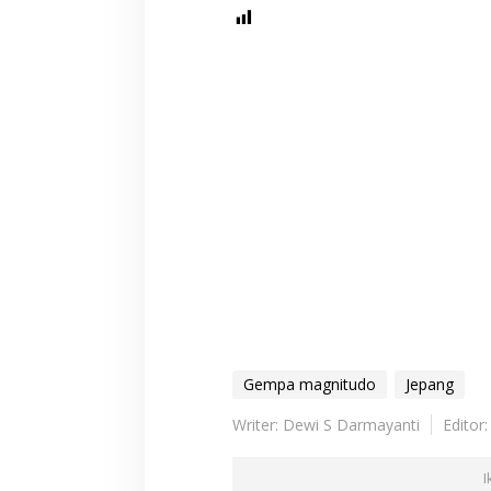
Gempa magnitudo
Jepang
Writer: Dewi S Darmayanti
Editor
I