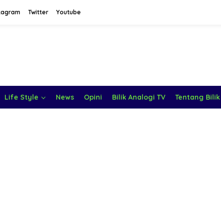
tagram
Twitter
Youtube
Life Style
News
Opini
Bilik Analogi TV
Tentang Bilik