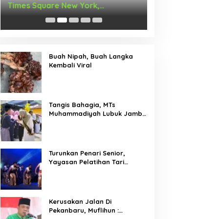
Times Square New York,
Arus Hadir Deng
Tromarama Harumkan Nama
Bangsa
Buah Nipah, Buah Langka
Kembali Viral
Tangis Bahagia, MTs
Muhammadiyah Lubuk Jambi
Adakan Acara Pelepasan
Kelas IX
Turunkan Penari Senior,
Yayasan Pelatihan Tari
Laksemana Ikuti Festival
Budaya Melayu Riau 2024
Kerusakan Jalan Di
Pekanbaru, Muflihun :
Program Bertahap