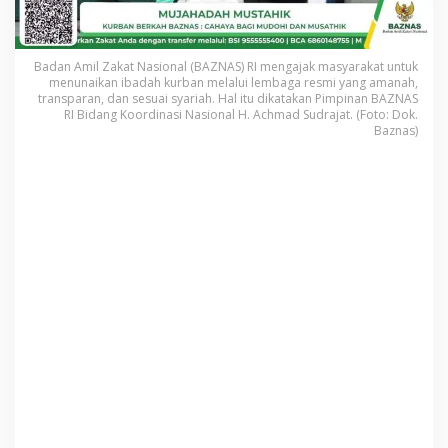
0
2
5
Badan Amil Zakat Nasional (BAZNAS) RI mengajak masyarakat untuk
:
menunaikan ibadah kurban melalui lembaga resmi yang amanah,
H
transparan, dan sesuai syariah. Hal itu dikatakan Pimpinan BAZNAS
a
RI Bidang Koordinasi Nasional H. Achmad Sudrajat. (Foto: Dok.
d
Baznas)
i
r
k
a
n
C
a
h
a
y
a
u
n
t
u
k
M