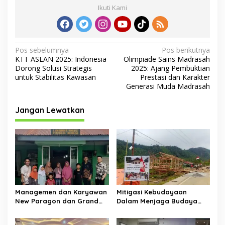
Ikuti Kami
N
Pos sebelumnya
Pos berikutnya
KTT ASEAN 2025: Indonesia
Olimpiade Sains Madrasah
a
Dorong Solusi Strategis
2025: Ajang Pembuktian
v
untuk Stabilitas Kawasan
Prestasi dan Karakter
Generasi Muda Madrasah
i
g
Jangan Lewatkan
a
s
i
p
o
s
Managemen dan Karyawan
Mitigasi Kebudayaan
New Paragon dan Grand
Dalam Menjaga Budaya
Dragon Kembali Salurkan
Gayo
Sembako Di dua Panti