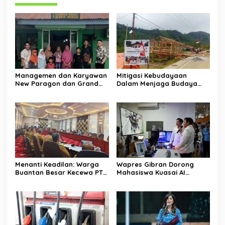
Managemen dan Karyawan
Mitigasi Kebudayaan
New Paragon dan Grand
Dalam Menjaga Budaya
Dragon Kembali Salurkan
Gayo
Sembako Di dua Panti
Asuhan
Menanti Keadilan: Warga
Wapres Gibran Dorong
Buantan Besar Kecewa PT
Mahasiswa Kuasai AI
TKWL Absen di Hearing
hingga Blockchain agar
DPRD
Mampu Bersaing di Era
Transformasi Digital