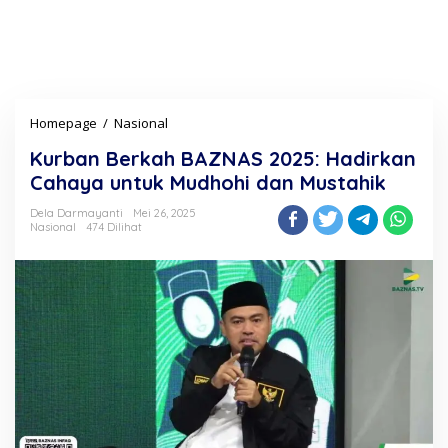
Homepage
/
Nasional
K
u
Kurban Berkah BAZNAS 2025: Hadirkan
r
b
Cahaya untuk Mudhohi dan Mustahik
a
n
Dela Darmayanti
Mei 26, 2025
Nasional
474 Dilihat
B
e
r
k
a
h
B
A
Z
N
A
S
2