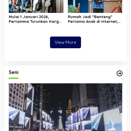
Mulai 1 Januari 2026,
Rumah Jadi “Benteng”
Pertamina Turunkan Harga
Pertama Anak di Internet,
Pertamax Cs—Dexlite Turun
Menkomdigi: Jangan Cuma
Paling Dalam, Pertalite &
Andalkan Regulasi
Solar Tetap
View More
Seni