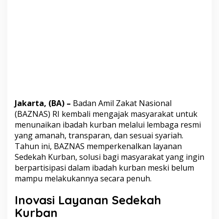
u
d
h
o
h
i
d
a
n
M
u
s
Jakarta, (BA) –
Badan Amil Zakat Nasional
t
(BAZNAS) RI kembali mengajak masyarakat untuk
a
h
menunaikan ibadah kurban melalui lembaga resmi
i
yang amanah, transparan, dan sesuai syariah.
k
Tahun ini, BAZNAS memperkenalkan layanan
Sedekah Kurban, solusi bagi masyarakat yang ingin
berpartisipasi dalam ibadah kurban meski belum
mampu melakukannya secara penuh.
Inovasi Layanan Sedekah
Kurban