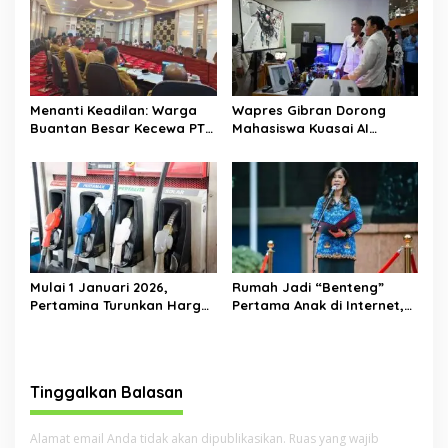
Asuhan
Menanti Keadilan: Warga
Wapres Gibran Dorong
Buantan Besar Kecewa PT
Mahasiswa Kuasai AI
TKWL Absen di Hearing
hingga Blockchain agar
DPRD
Mampu Bersaing di Era
Transformasi Digital
Mulai 1 Januari 2026,
Rumah Jadi “Benteng”
Pertamina Turunkan Harga
Pertama Anak di Internet,
Pertamax Cs—Dexlite Turun
Menkomdigi: Jangan Cuma
Paling Dalam, Pertalite &
Andalkan Regulasi
Solar Tetap
Tinggalkan Balasan
Alamat email Anda tidak akan dipublikasikan.
Ruas yang wajib