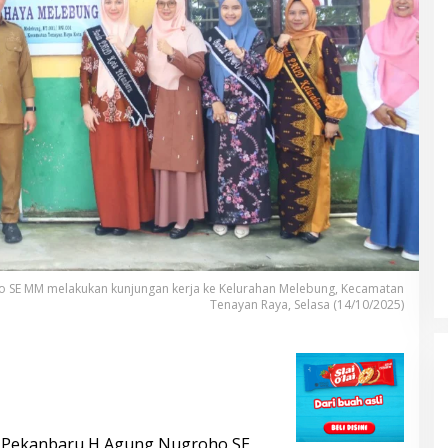
o SE MM melakukan kunjungan kerja ke Kelurahan Melebung, Kecamatan
Tenayan Raya, Selasa (14/10/2025)
DUA PENCURI GASAK WARUNG
 Pekanbaru H Agung Nugroho SE