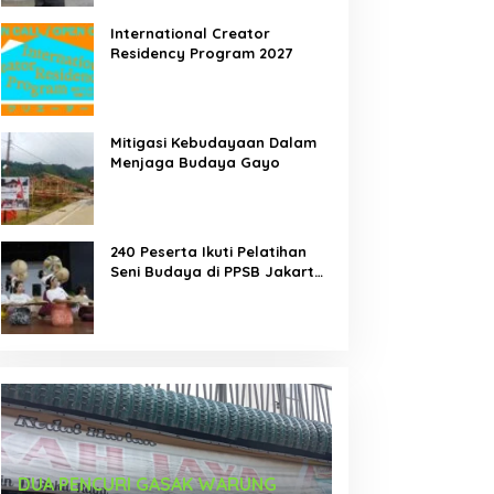
International Creator
Residency Program 2027
Mitigasi Kebudayaan Dalam
Menjaga Budaya Gayo
240 Peserta Ikuti Pelatihan
Seni Budaya di PPSB Jakarta
Pusat
Karya Seniman Indonesia Tampil di
Tari Menongkah