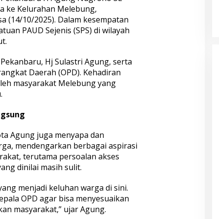
KELONTONG, RUGI JUTAAN
a ke Kelurahan Melebung,
RUPIAH.
sa (14/10/2025). Dalam kesempatan
uan PAUD Sejenis (SPS) di wilayah
t.
Pekanbaru, Hj Sulastri Agung, serta
rangkat Daerah (OPD). Kehadiran
leh masyarakat Melebung yang
.
angsung
Kota Agung juga menyapa dan
rga
, mendengarkan berbagai aspirasi
rakat, terutama persoalan akses
ng dinilai masih sulit.
ang menjadi keluhan warga di sini.
epala OPD agar bisa menyesuaikan
an masyarakat,” ujar Agung.