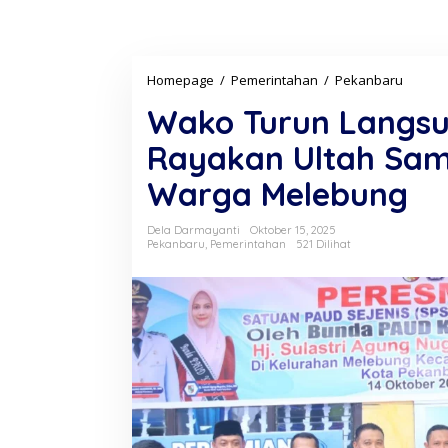
Homepage
/
Pemerintahan
/
Pekanbaru
W
a
Wako Turun Langsu
k
o
Rayakan Ultah Samb
T
u
Warga Melebung
r
u
n
Dela Darmayanti
Oktober 15, 2025
L
Pekanbaru
,
Pemerintahan
521 Dilihat
a
n
g
s
u
n
g
!
A
g
u