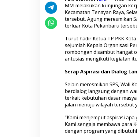
i
MM melakukan kunjungan kerj
l
Kecamatan Tenayan Raya, Sela
D
tersebut,
Agung
meresmikan Sat
e
terluar Kota Pekanbaru tersebu
n
g
a
Turut hadir Ketua TP PKK Kota 
r
sejumlah Kepala Organisasi Pe
A
rombongan disambut hangat o
s
antusias mengikuti kegiatan itu
p
i
r
Serap Aspirasi dan Dialog L
a
s
Selain meresmikan SPS, Wali 
i
berdialog langsung dengan
wa
W
terkait kebutuhan dasar masya
a
r
jalan menuju wilayah tersebut ya
g
a
“Kami menjemput aspirasi apa y
M
Kami sengaja membawa para K
e
dengan program yang dibutuhk
l
e