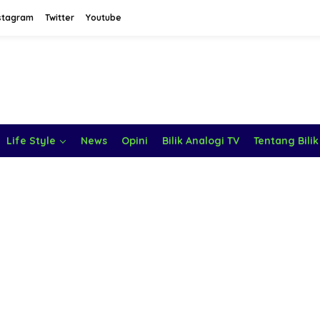
stagram
Twitter
Youtube
Life Style
News
Opini
Bilik Analogi TV
Tentang Bilik