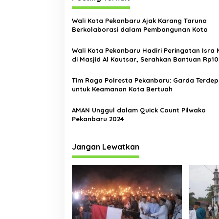
g
a
Wali Kota Pekanbaru Ajak Karang Taruna
s
Berkolaborasi dalam Pembangunan Kota
i
Wali Kota Pekanbaru Hadiri Peringatan Isra 
p
di Masjid Al Kautsar, Serahkan Bantuan Rp1
o
Tim Raga Polresta Pekanbaru: Garda Terde
s
untuk Keamanan Kota Bertuah
AMAN Unggul dalam Quick Count Pilwako
Pekanbaru 2024
Jangan Lewatkan