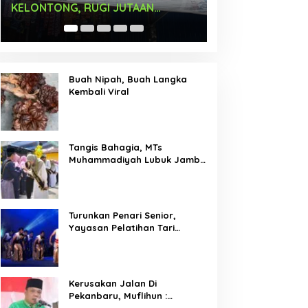
Times Square New York,
Arus Hadir Deng
Tromarama Harumkan Nama
Bangsa
Buah Nipah, Buah Langka
Kembali Viral
Tangis Bahagia, MTs
Muhammadiyah Lubuk Jambi
Adakan Acara Pelepasan
Kelas IX
Turunkan Penari Senior,
Yayasan Pelatihan Tari
Laksemana Ikuti Festival
Budaya Melayu Riau 2024
Kerusakan Jalan Di
Pekanbaru, Muflihun :
Program Bertahap