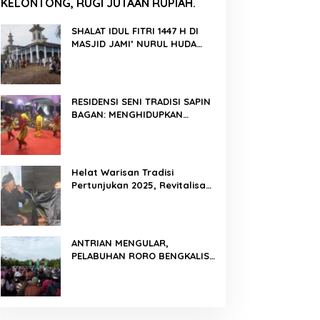
KELONTONG, RUGI JUTAAN RUPIAH.
SHALAT IDUL FITRI 1447 H DI
MASJID JAMI’ NURUL HUDA
BERLANGSUNG KHIDMAT
RESIDENSI SENI TRADISI SAPIN
BAGAN: MENGHIDUPKAN
KEMBALI WARISAN BUDAYA DI
ROKAN HILIR
Helat Warisan Tradisi
Pertunjukan 2025, Revitalisasi
Tradisi Lukah Gilo Siak Melalui
Program Residensi Seni
ANTRIAN MENGULAR,
PELABUHAN RORO BENGKALIS
PADAT KENDARAAN