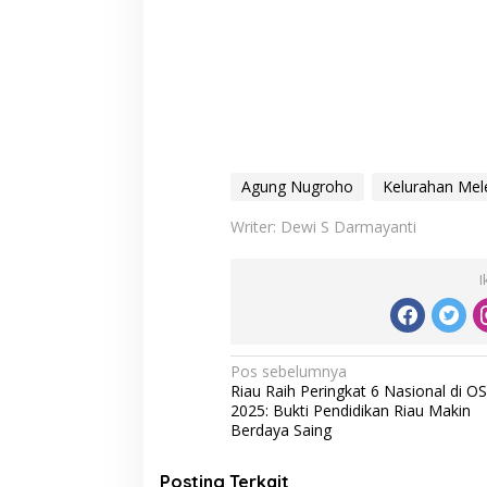
Agung Nugroho
Kelurahan Mel
Writer: Dewi S Darmayanti
I
N
Pos sebelumnya
Riau Raih Peringkat 6 Nasional di O
a
2025: Bukti Pendidikan Riau Makin
v
Berdaya Saing
i
Posting Terkait