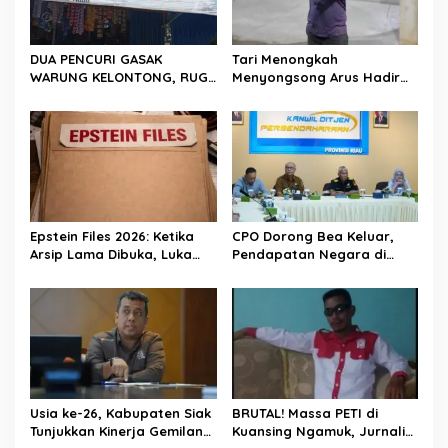
DUA PENCURI GASAK
Tari Menongkah
WARUNG KELONTONG, RUGI
Menyongsong Arus Hadir
JUTAAN RUPIAH.
Dengan Wajah Baru
Epstein Files 2026: Ketika
CPO Dorong Bea Keluar,
Arsip Lama Dibuka, Luka
Pendapatan Negara di
Lama Kembali Bernapas
Riau Lampaui Target
Usia ke-26, Kabupaten Siak
BRUTAL! Massa PETI di
Tunjukkan Kinerja Gemilang:
Kuansing Ngamuk, Jurnalis