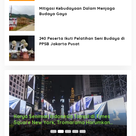
Mitigasi Kebudayaan Dalam Menjaga
Budaya Gayo
240 Peserta Ikuti Pelatihan Seni Budaya di
PPSB Jakarta Pusat
Karya Seniman Indonesia Tampil di Times
T
Square New York, Tromarama Harumkan
D
Nama Bangsa