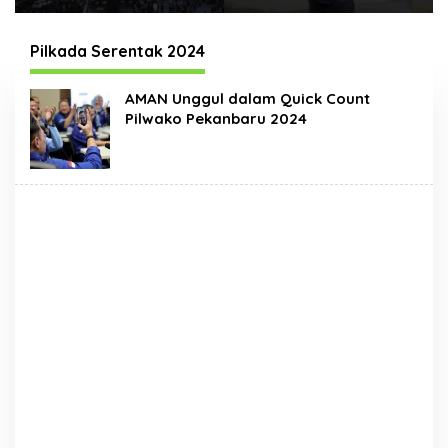
Times Square New
Hadir Dengan Wajah
York, Tromarama
Baru
Harumkan Nama
Pilkada Serentak 2024
Bangsa
AMAN Unggul dalam Quick Count
Pilwako Pekanbaru 2024