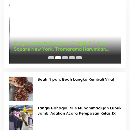
Karya Seniman Indonesia Tampil di Times
T
Square New York, Tromarama Harumkan
D
Nama Bangsa
Buah Nipah, Buah Langka Kembali Viral
Tangis Bahagia, MTs Muhammadiyah Lubuk
Jambi Adakan Acara Pelepasan Kelas IX