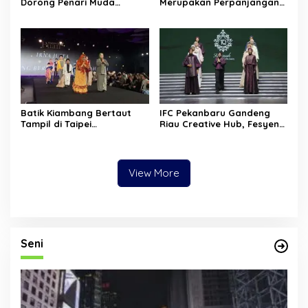
Dorong Penari Muda
Merupakan Perpanjangan
Indonesia Membaca Ulang
Tangan Kebudayaan Asing
Tubuh, Ruang, dan Budaya
Batik Kiambang Bertaut
IFC Pekanbaru Gandeng
Tampil di Taipei
Riau Creative Hub, Fesyen
International Fashion Week,
Lokal Riau Kian Siap
Angkat Identitas Budaya
Tembus Pasar Lebih Luas
Riau ke Panggung Dunia
View More
Seni