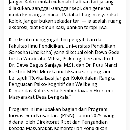
a
Janger Kolok mulai melemah. Latihan tari jarang
h
dilakukan, sanggar-sanggar sepi, dan generasi
t
muda kehilangan minat. Padahal, bagi masyarakat
e
Kolok, Janger bukan sekadar tari — ia adalah ruang
r
ekspresi, alat komunikasi, bahkan terapi jiwa.
a
a
n
Kondisi itu menggugah tim pengabdian dari
d
Fakultas Ilmu Pendidikan, Universitas Pendidikan
a
Ganesha (Undiksha) yang diketuai oleh Dewa Gede
n
Firstia Wirabrata, M.Psi., Psikolog, bersama Prof.
H
a
Dr. Dewa Bagus Sanjaya, M.Si., dan Dr. Putu Nanci
r
Riastini, M.Pd. Mereka melaksanakan program
a
bertajuk “Revitalisasi Janger Kolok dalam Rangka
p
Penguatan Psiko-Kognitif dan Wellbeing
a
n
Komunitas Kolok serta Pemberdayaan Ekonomi
Masyarakat Desa Bengkala.”
Program ini merupakan bagian dari Program
Inovasi Seni Nusantara (PISN) Tahun 2025, yang
didanai oleh Direktorat Riset dan Pengabdian
kepada Masyarakat, Kementerian Pendidikan