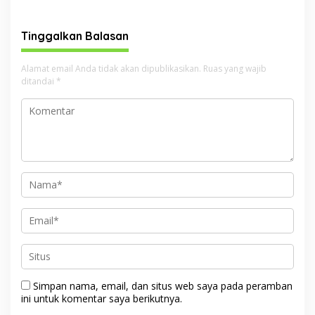
Angkat Identitas Budaya
Tembus Pasar Lebih Luas
Riau ke Panggung Dunia
Tinggalkan Balasan
Alamat email Anda tidak akan dipublikasikan.
Ruas yang wajib
ditandai
*
Simpan nama, email, dan situs web saya pada peramban
ini untuk komentar saya berikutnya.