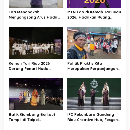
o
s
Tari Menongkah
MTN Lab di Kemah Tari Riau
Menyongsong Arus Hadir
2026, Hadirkan Ruang
Dengan Wajah Baru
Belajar Lintas Lanskap
Budaya Riau bagi Pelaku
Tari Muda Indonesia
Kemah Tari Riau 2026
Politik Praktis Kita
Dorong Penari Muda
Merupakan Perpanjangan
Indonesia Membaca Ulang
Tangan Kebudayaan Asing
Tubuh, Ruang, dan Budaya
Batik Kiambang Bertaut
IFC Pekanbaru Gandeng
Tampil di Taipei
Riau Creative Hub, Fesyen
International Fashion Week,
Lokal Riau Kian Siap