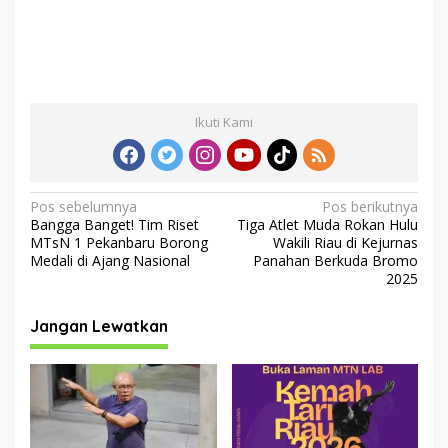
Ikuti Kami
N
Pos sebelumnya
Pos berikutnya
Bangga Banget! Tim Riset
Tiga Atlet Muda Rokan Hulu
a
MTsN 1 Pekanbaru Borong
Wakili Riau di Kejurnas
v
Medali di Ajang Nasional
Panahan Berkuda Bromo
2025
i
g
Jangan Lewatkan
a
s
i
p