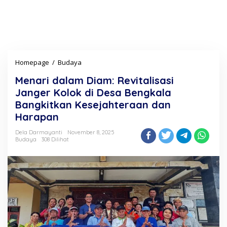
Homepage
/
Budaya
M
e
Menari dalam Diam: Revitalisasi
n
a
Janger Kolok di Desa Bengkala
r
Bangkitkan Kesejahteraan dan
i
Harapan
d
a
Dela Darmayanti
November 8, 2025
l
Budaya
308 Dilihat
a
m
D
i
a
m
:
R
e
v