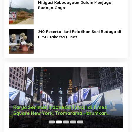
Mitigasi Kebudayaan Dalam Menjaga
Budaya Gayo
240 Peserta Ikuti Pelatihan Seni Budaya di
PPSB Jakarta Pusat
Karya Seniman Indonesia Tampil di Times
T
Square New York, Tromarama Harumkan
D
Nama Bangsa