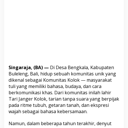
s
a
B
e
n
g
k
a
l
a
B
a
n
Singaraja, (BA) —
Di Desa Bengkala, Kabupaten
g
k
Buleleng, Bali, hidup sebuah komunitas unik yang
i
dikenal sebagai Komunitas Kolok — masyarakat
t
tuli yang memiliki bahasa, budaya, dan cara
k
berkomunikasi khas. Dari komunitas inilah lahir
a
n
Tari Janger Kolok, tarian tanpa suara yang berpijak
K
pada ritme tubuh, getaran tanah, dan ekspresi
e
wajah sebagai bahasa kebersamaan.
s
e
Namun, dalam beberapa tahun terakhir, denyut
j