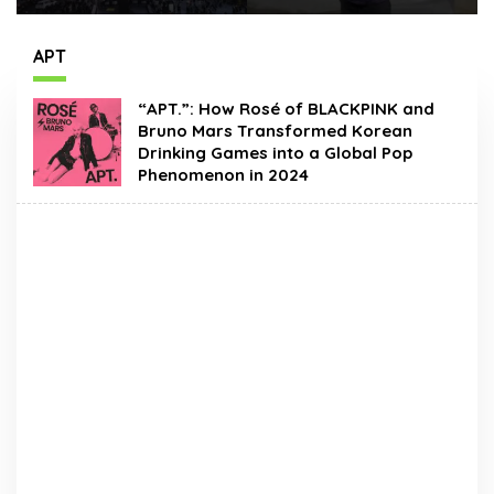
Times Square New
Hadir Dengan Wajah
York, Tromarama
Baru
Harumkan Nama
APT
Bangsa
“APT.”: How Rosé of BLACKPINK and
Bruno Mars Transformed Korean
Drinking Games into a Global Pop
Phenomenon in 2024