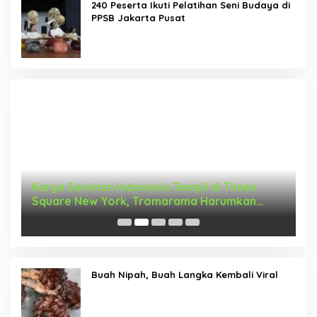
240 Peserta Ikuti Pelatihan Seni Budaya di
PPSB Jakarta Pusat
Karya Seniman Indonesia Tampil di Times
T
Square New York, Tromarama Harumkan
D
Nama Bangsa
Buah Nipah, Buah Langka Kembali Viral