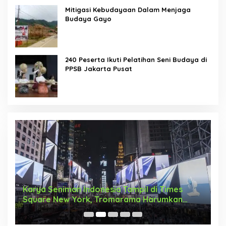
Mitigasi Kebudayaan Dalam Menjaga
Budaya Gayo
240 Peserta Ikuti Pelatihan Seni Budaya di
PPSB Jakarta Pusat
Karya Seniman Indonesia Tampil di Times
T
Square New York, Tromarama Harumkan
D
Nama Bangsa