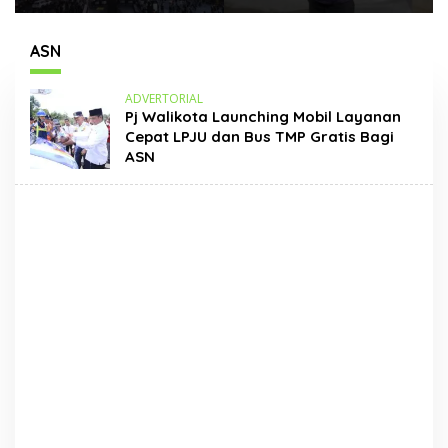
Times Square New
Hadir Dengan Wajah
York, Tromarama
Baru
Harumkan Nama
ASN
Bangsa
ADVERTORIAL
Pj Walikota Launching Mobil Layanan
Cepat LPJU dan Bus TMP Gratis Bagi
ASN