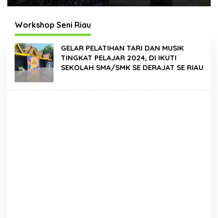
Times Square New
Hadir Dengan Wajah
York, Tromarama
Baru
Harumkan Nama
Workshop Seni Riau
Bangsa
GELAR PELATIHAN TARI DAN MUSIK
TINGKAT PELAJAR 2024, DI IKUTI
SEKOLAH SMA/SMK SE DERAJAT SE RIAU