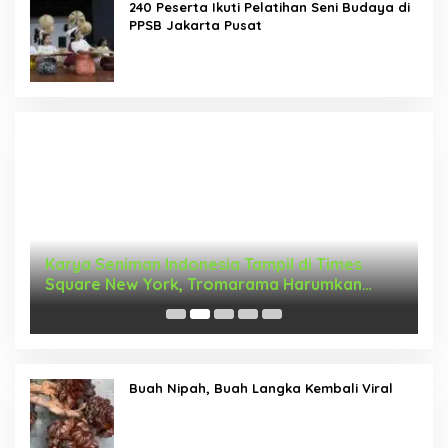
240 Peserta Ikuti Pelatihan Seni Budaya di
PPSB Jakarta Pusat
Karya Seniman Indonesia Tampil di Times
T
Square New York, Tromarama Harumkan
D
Nama Bangsa
Buah Nipah, Buah Langka Kembali Viral