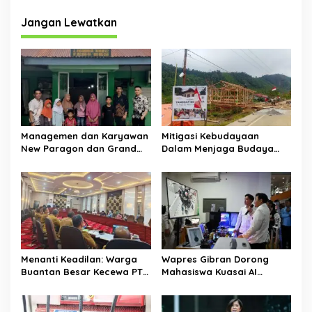
i
g
Jangan Lewatkan
a
s
i
p
o
s
Managemen dan Karyawan
Mitigasi Kebudayaan
New Paragon dan Grand
Dalam Menjaga Budaya
Dragon Kembali Salurkan
Gayo
Sembako Di dua Panti
Asuhan
Menanti Keadilan: Warga
Wapres Gibran Dorong
Buantan Besar Kecewa PT
Mahasiswa Kuasai AI
TKWL Absen di Hearing
hingga Blockchain agar
DPRD
Mampu Bersaing di Era
Transformasi Digital