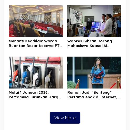
Sembako Di dua Panti
Asuhan
Menanti Keadilan: Warga
Wapres Gibran Dorong
Buantan Besar Kecewa PT
Mahasiswa Kuasai AI
TKWL Absen di Hearing
hingga Blockchain agar
DPRD
Mampu Bersaing di Era
Transformasi Digital
Mulai 1 Januari 2026,
Rumah Jadi “Benteng”
Pertamina Turunkan Harga
Pertama Anak di Internet,
Pertamax Cs—Dexlite Turun
Menkomdigi: Jangan Cuma
Paling Dalam, Pertalite &
Andalkan Regulasi
Solar Tetap
View More