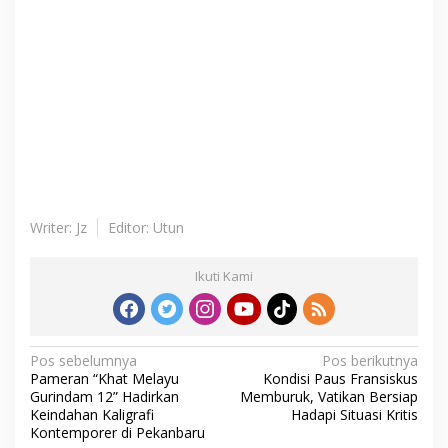
Writer: Jz
Editor: Utun
Ikuti Kami
N
Pos sebelumnya
Pos berikutnya
Pameran “Khat Melayu
Kondisi Paus Fransiskus
a
Gurindam 12” Hadirkan
Memburuk, Vatikan Bersiap
v
Keindahan Kaligrafi
Hadapi Situasi Kritis
Kontemporer di Pekanbaru