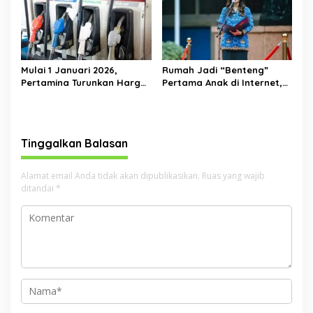
Mulai 1 Januari 2026,
Rumah Jadi “Benteng”
Pertamina Turunkan Harga
Pertama Anak di Internet,
Pertamax Cs—Dexlite Turun
Menkomdigi: Jangan Cuma
Paling Dalam, Pertalite &
Andalkan Regulasi
Solar Tetap
Tinggalkan Balasan
Alamat email Anda tidak akan dipublikasikan.
Ruas yang wajib
ditandai
*