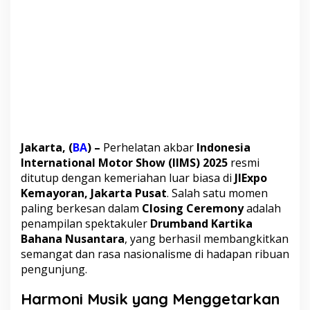
n
g
d
i
P
e
n
u
t
u
p
a
Jakarta, (
BA
) –
Perhelatan akbar
Indonesia
n
International Motor Show (IIMS) 2025
resmi
I
I
ditutup dengan kemeriahan luar biasa di
JIExpo
M
Kemayoran, Jakarta Pusat
. Salah satu momen
S
paling berkesan dalam
Closing Ceremony
adalah
2
penampilan spektakuler
Drumband Kartika
0
Bahana Nusantara
, yang berhasil membangkitkan
2
5
semangat dan rasa nasionalisme di hadapan ribuan
pengunjung.
Harmoni Musik yang Menggetarkan