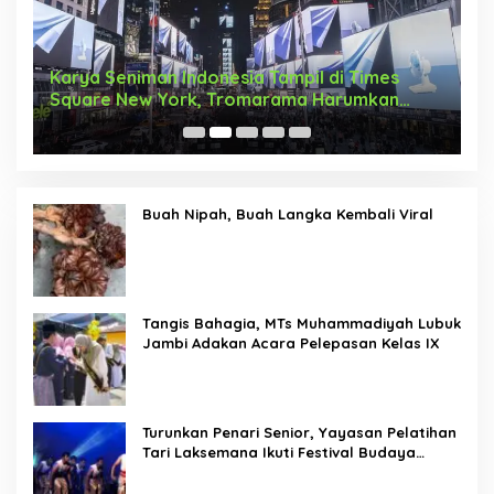
Karya Seniman Indonesia Tampil di Times
T
Square New York, Tromarama Harumkan
D
Nama Bangsa
Buah Nipah, Buah Langka Kembali Viral
Tangis Bahagia, MTs Muhammadiyah Lubuk
Jambi Adakan Acara Pelepasan Kelas IX
Turunkan Penari Senior, Yayasan Pelatihan
Tari Laksemana Ikuti Festival Budaya
Melayu Riau 2024