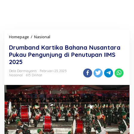
Homepage
/
Nasional
D
r
Drumband Kartika Bahana Nusantara
u
m
Pukau Pengunjung di Penutupan IIMS
b
2025
a
n
Dela Darmayanti
Februari 23, 2025
d
Nasional
615 Dilihat
K
a
r
t
i
k
a
B
a
h
a