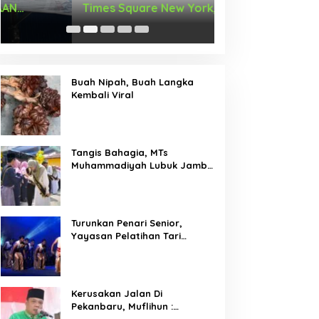
Times Square New York,
Arus Hadir Deng
Tromarama Harumkan Nama
Bangsa
Buah Nipah, Buah Langka
Kembali Viral
Tangis Bahagia, MTs
Muhammadiyah Lubuk Jambi
Adakan Acara Pelepasan
Kelas IX
Turunkan Penari Senior,
Yayasan Pelatihan Tari
Laksemana Ikuti Festival
Budaya Melayu Riau 2024
Kerusakan Jalan Di
Pekanbaru, Muflihun :
Program Bertahap