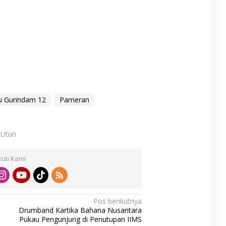
u Gurindam 12
Pameran
: Utun
kuti Kami
Pos berikutnya
Drumband Kartika Bahana Nusantara
Pukau Pengunjung di Penutupan IIMS