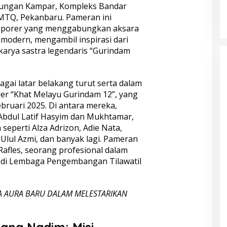
KELONTONG, RUGI JUTAAN
njungan Kampar, Kompleks Bandar
RUPIAH.
a MTQ, Pekanbaru. Pameran ini
emporer yang menggabungkan aksara
 modern, mengambil inspirasi dari
 karya sastra legendaris “Gurindam
gai latar belakang turut serta dalam
r “Khat Melayu Gurindam 12”, yang
bruari 2025. Di antara mereka,
 Abdul Latif Hasyim dan Mukhtamar,
seperti Alza Adrizon, Adie Nata,
 Ulul Azmi, dan banyak lagi. Pameran
afles, seorang profesional dalam
if di Lembaga Pengembangan Tilawatil
A AURA BARU DALAM MELESTARIKAN
ang Nadim: Misi