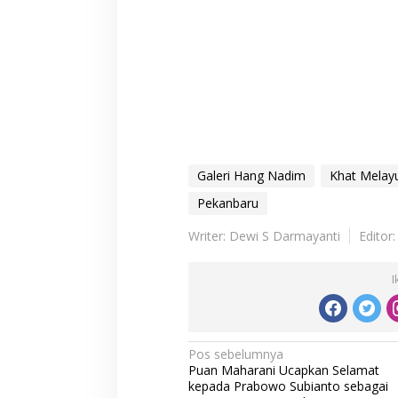
Galeri Hang Nadim
Khat Melay
Pekanbaru
Writer: Dewi S Darmayanti
Editor
I
N
Pos sebelumnya
Puan Maharani Ucapkan Selamat
a
kepada Prabowo Subianto sebagai