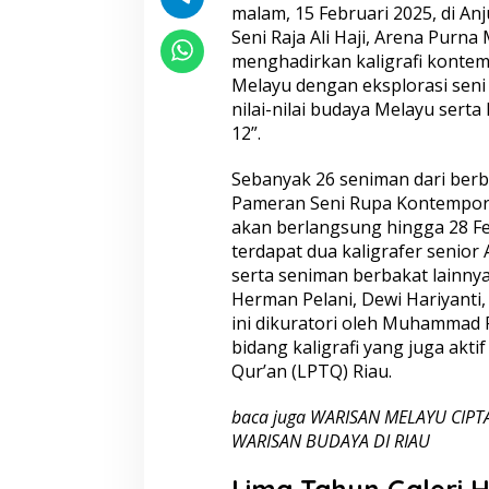
malam, 15 Februari 2025, di A
K
a
Seni Raja Ali Haji, Arena Purn
l
menghadirkan kaligrafi kont
i
Melayu dengan eksplorasi seni
g
nilai-nilai budaya Melayu serta
r
12”.
a
f
i
Sebanyak 26 seniman dari berba
K
Pameran Seni Rupa Kontempore
o
akan berlangsung hingga 28 Fe
n
terdapat dua kaligrafer senior
t
e
serta seniman berbakat lainnya 
m
Herman Pelani, Dewi Hariyanti,
p
ini dikuratori oleh Muhammad R
o
bidang kaligrafi yang juga akt
r
e
Qur’an (LPTQ) Riau.
r
d
baca juga
WARISAN MELAYU CIPT
i
WARISAN BUDAYA DI RIAU
P
e
Lima Tahun Galeri H
k