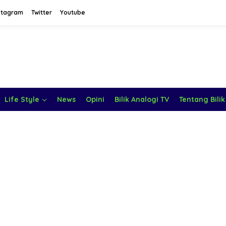
stagram
Twitter
Youtube
Life Style
News
Opini
Bilik Analogi TV
Tentang Bilik