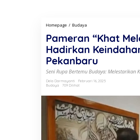
Homepage
/
Budaya
P
a
Pameran “Khat Mel
m
e
Hadirkan Keindahan
r
a
Pekanbaru
n
"
K
Seni Rupa Bertemu Budaya: Melestarikan 
h
a
Dela Darmayanti
Februari 16, 2025
Budaya
709 Dilihat
t
M
e
l
a
y
u
G
u
r