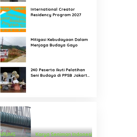
International Creator
Residency Program 2027
Mitigasi Kebudayaan Dalam
Menjaga Budaya Gayo
240 Peserta Ikuti Pelatihan
Seni Budaya di PPSB Jakarta
Pusat
Karya Seniman Indonesia Tampil di
Tari Menongkah