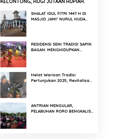
KELONTONG, RUGI JUTAAN RUPIAH.
SHALAT IDUL FITRI 1447 H DI
MASJID JAMI’ NURUL HUDA
BERLANGSUNG KHIDMAT
RESIDENSI SENI TRADISI SAPIN
BAGAN: MENGHIDUPKAN
KEMBALI WARISAN BUDAYA DI
ROKAN HILIR
Helat Warisan Tradisi
Pertunjukan 2025, Revitalisasi
Tradisi Lukah Gilo Siak Melalui
Program Residensi Seni
ANTRIAN MENGULAR,
PELABUHAN RORO BENGKALIS
PADAT KENDARAAN