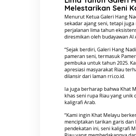
a
Melestarikan Seni K
n
b
Menurut Ketua Galeri Hang Na
a
sekadar ajang seni, tetapi ju
r
perjalanan lima tahun eksisten
u
diresmikan oleh budayawan Al A
“Sejak berdiri, Galeri Hang Na
pameran seni, termasuk Pamera
pembuka untuk tahun 2025. Kam
apresiasi masyarakat Riau terh
dilansir dari laman
rri.co.id.
Ia juga berharap bahwa Khat M
khas seni rupa Riau yang unik 
kaligrafi Arab.
“Kami ingin Khat Melayu berk
menciptakan tarikan garis dan
pendekatan ini, seni kaligrafi 
Riau yang membedakannya dari