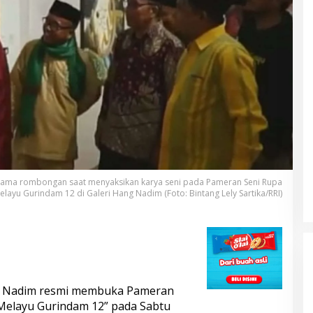
ersama rombongan saat menyaksikan karya seni pada Pameran Seni Rupa
ayu Gurindam 12 di Galeri Hang Nadim (Foto: Bintang Lely Sartika/RRI)
g Nadim resmi membuka Pameran
Melayu Gurindam 12” pada Sabtu
DUA PENCURI GASAK WARUNG