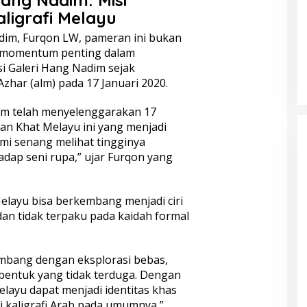
aligrafi Melayu
dim, Furqon LW, pameran ini bukan
ga momentum penting dalam
si Galeri Hang Nadim sejak
zhar (alm) pada 17 Januari 2020.
dim telah menyelenggarakan 17
n Khat Melayu ini yang menjadi
i senang melihat tingginya
adap seni rupa,” ujar Furqon yang
elayu bisa berkembang menjadi ciri
dan tidak terpaku pada kaidah formal
embang dengan eksplorasi bebas,
 bentuk yang tidak terduga. Dengan
Melayu dapat menjadi identitas khas
 kaligrafi Arab pada umumnya,”