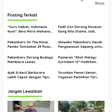
i
Bross
g
Posting Terkait
a
s
“Guru Hebat, Indonesia
Fadli Zon Dorong Museum
i
Kuat”: Bina Mitra Wahana
Sang Nila Utama Jadi
p
Rayakan Hari Guru dengan
Pusat Edukasi Modern
Pentas Seni, Bazar dan
Berbasis Teknologi
Pekanbaru On The Move,
Wawako Pekanbaru Desak
o
Penguatan Karakter
Pemko Tuntaskan 29 Ruas
Pengawasan Gepeng untuk
s
Jalan Jelang Akhir Tahun
Wujudkan Kota Layak Anak
Pekanbaru Dorong Budaya
Pameran “Khat Melayu
Membaca Lewat
Gurindam 12” Hadirkan
Perpustakaan Keliling dan
Keindahan Kaligrafi
Fasilitas Modern
Kontemporer di Pekanbaru
Ajak Si Kecil Berbicara
Turunkan Penari Senior,
Lebih Cepat dengan Tips
Yayasan Pelatihan Tari
Ini!
Laksemana Ikuti Festival
Budaya Melayu Riau 2024
Jangan Lewatkan