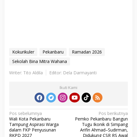
Kokurikuler
Pekanbaru
Ramadan 2026
Sekolah Bina Mitra Wahana
Writer: Tito Aldila
Editor: Dela Darmayanti
Ikuti Kami
N
Pos sebelumnya
Pos berikutnya
Wali Kota Pekanbaru
Pemko Pekanbaru Bangun
a
Tampung Aspirasi Warga
Tugu Ikonik di Simpang
v
dalam FKP Penyusunan
Arifin Ahmad–Sudirman,
RKPD 2027
Didukung CSR RS Awal