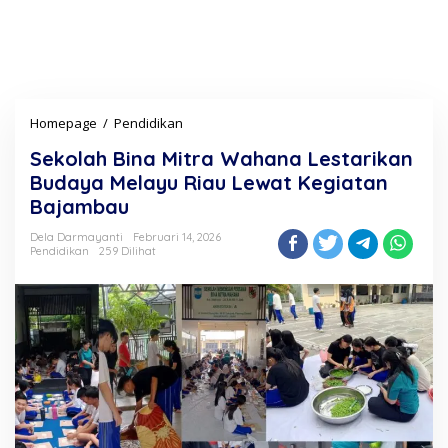
Homepage
/
Pendidikan
S
e
Sekolah Bina Mitra Wahana Lestarikan
k
o
Budaya Melayu Riau Lewat Kegiatan
l
Bajambau
a
h
Dela Darmayanti
Februari 14, 2026
B
Pendidikan
259 Dilihat
i
n
a
M
i
t
r
a
W
a
h