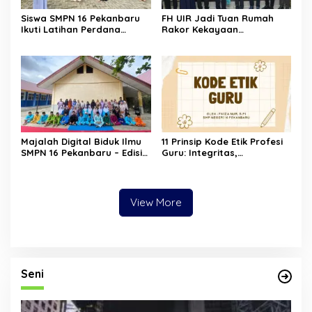
Siswa SMPN 16 Pekanbaru
FH UIR Jadi Tuan Rumah
Ikuti Latihan Perdana
Rakor Kekayaan
Ekstrakurikuler Tari
Intelektual, Dorong UMKM
Kolaborasi Dinas
Riau Naik Kelas Lewat
Pendidikan Kota Pekanbaru
Perlindungan Merek dan
x Forum Tari Riau di SMPN
Karya
12 Pekanbaru
Majalah Digital Biduk Ilmu
11 Prinsip Kode Etik Profesi
SMPN 16 Pekanbaru – Edisi
Guru: Integritas,
Ramadan
Kemanusiaan, dan
Tanggung Jawab
Pendidikan
View More
Seni