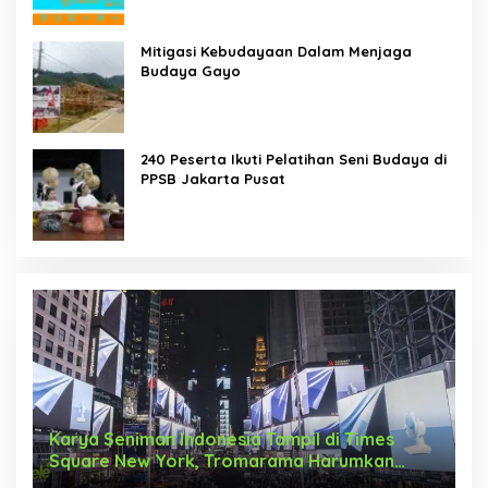
Mitigasi Kebudayaan Dalam Menjaga
Budaya Gayo
240 Peserta Ikuti Pelatihan Seni Budaya di
PPSB Jakarta Pusat
Karya Seniman Indonesia Tampil di Times
T
Square New York, Tromarama Harumkan
D
Nama Bangsa