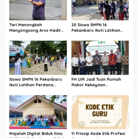
Tari Menongkah
20 Siswa SMPN 16
Menyongsong Arus Hadir
Pekanbaru Ikuti Latihan
Dengan Wajah Baru
Tari Massal Antar Sekolah
Siswa SMPN 16 Pekanbaru
FH UIR Jadi Tuan Rumah
Ikuti Latihan Perdana
Rakor Kekayaan
Ekstrakurikuler Tari
Intelektual, Dorong UMKM
Kolaborasi Dinas
Riau Naik Kelas Lewat
Pendidikan Kota Pekanbaru
Perlindungan Merek dan
x Forum Tari Riau di SMPN
Karya
12 Pekanbaru
Majalah Digital Biduk Ilmu
11 Prinsip Kode Etik Profesi