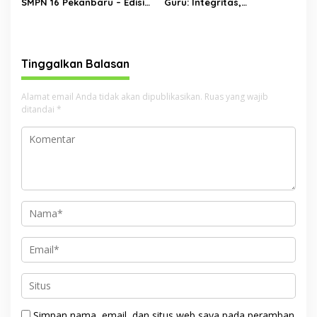
SMPN 16 Pekanbaru – Edisi
Guru: Integritas,
Ramadan
Kemanusiaan, dan
Tanggung Jawab
Pendidikan
Tinggalkan Balasan
Alamat email Anda tidak akan dipublikasikan.
Ruas yang wajib
ditandai
*
Simpan nama, email, dan situs web saya pada peramban