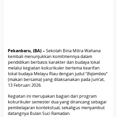
u
R
i
a
u
L
e
w
a
t
K
Pekanbaru, (BA) –
Sekolah Bina Mitra Wahana
e
kembali menunjukkan komitmennya dalam
g
i
pendidikan berbasis karakter dan budaya lokal
a
melalui kegiatan kokurikuler bertema kearifan
t
lokal budaya Melayu Riau dengan judul “
Bajambau
”
a
(makan bersama) yang dilaksanakan pada Jum’at,
n
13 Februari 2026.
B
a
j
Kegiatan ini merupakan bagian dari program
a
kokurikuler semester dua yang dirancang sebagai
m
pembelajaran kontekstual, sekaligus menyambut
b
datangnya Bulan Suci Ramadan.
a