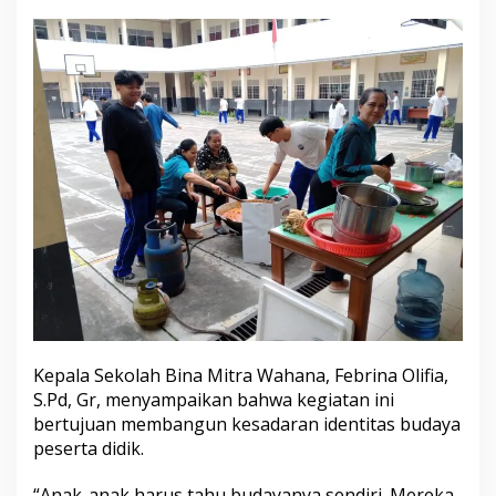
u
Kepala Sekolah Bina Mitra Wahana, Febrina Olifia,
S.Pd, Gr, menyampaikan bahwa kegiatan ini
bertujuan membangun kesadaran identitas budaya
peserta didik.
“Anak-anak harus tahu budayanya sendiri. Mereka