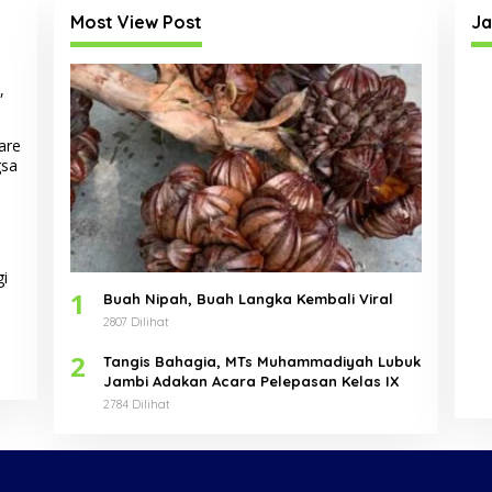
Most View Post
Ja
,
are
gsa
gi
1
Buah Nipah, Buah Langka Kembali Viral
2807 Dilihat
2
Tangis Bahagia, MTs Muhammadiyah Lubuk
Jambi Adakan Acara Pelepasan Kelas IX
2784 Dilihat