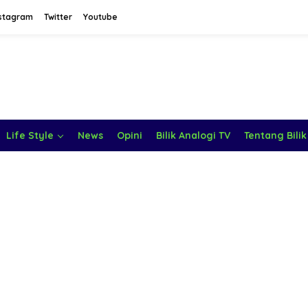
stagram
Twitter
Youtube
Life Style
News
Opini
Bilik Analogi TV
Tentang Bilik