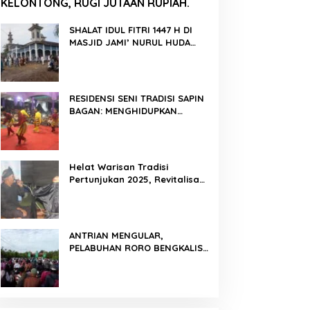
KELONTONG, RUGI JUTAAN RUPIAH.
SHALAT IDUL FITRI 1447 H DI
MASJID JAMI’ NURUL HUDA
BERLANGSUNG KHIDMAT
RESIDENSI SENI TRADISI SAPIN
BAGAN: MENGHIDUPKAN
KEMBALI WARISAN BUDAYA DI
ROKAN HILIR
Helat Warisan Tradisi
Pertunjukan 2025, Revitalisasi
Tradisi Lukah Gilo Siak Melalui
Program Residensi Seni
ANTRIAN MENGULAR,
PELABUHAN RORO BENGKALIS
PADAT KENDARAAN