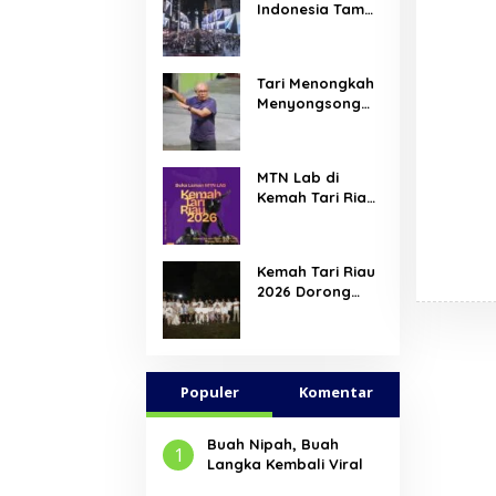
Indonesia Tampil
di Times Square
New York,
Tromarama
Tari Menongkah
Harumkan Nama
Menyongsong
Bangsa
Arus Hadir
Dengan Wajah
Baru
MTN Lab di
Kemah Tari Riau
2026, Hadirkan
Ruang Belajar
Lintas Lanskap
Kemah Tari Riau
Budaya Riau
2026 Dorong
bagi Pelaku Tari
Penari Muda
Muda Indonesia
Indonesia
Membaca Ulang
Tubuh, Ruang,
Populer
dan Budaya
Komentar
Buah Nipah, Buah
1
Langka Kembali Viral