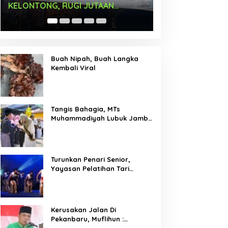
Times Square New York,
Arus Hadir Deng
Tromarama Harumkan Nama
Bangsa
Buah Nipah, Buah Langka
Kembali Viral
Tangis Bahagia, MTs
Muhammadiyah Lubuk Jambi
Adakan Acara Pelepasan
Kelas IX
Turunkan Penari Senior,
Yayasan Pelatihan Tari
Laksemana Ikuti Festival
Budaya Melayu Riau 2024
Kerusakan Jalan Di
Pekanbaru, Muflihun :
Program Bertahap