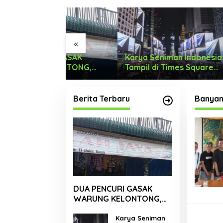
«
I GASAK
Karya Seniman Indonesia
Tari M
LONTONG,
Tampil di Times Square
Menyon
 RUPIAH.
New York, Tromarama
Dengan
Harumkan Nama Bangsa
Berita Terbaru
Banyan 
DUA PENCURI GASAK
WARUNG KELONTONG,
RUGI JUTAAN RUPIAH.
Karya Seniman