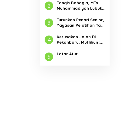
Tangis Bahagia, MTs
2
Muhammadiyah Lubuk
Jambi Adakan Acara
Pelepasan Kelas IX
Turunkan Penari Senior,
3
Yayasan Pelatihan Tari
Laksemana Ikuti
Festival Budaya
Kerusakan Jalan Di
4
Melayu Riau 2024
Pekanbaru, Muflihun :
Program Bertahap
Pembangunan Jalan
Latar Atur
5
Menjadi Skala Prioritas