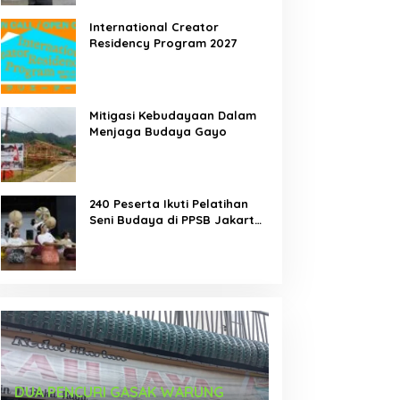
International Creator
Residency Program 2027
emah Tari Riau 2026
DUA PENCURI GASAK
Mitigasi Kebudayaan Dalam
orong Penari Muda
WARUNG KELONTONG,
Menjaga Budaya Gayo
ndonesia Membaca Ulang
RUGI JUTAAN RUPIAH.
ubuh, Ruang, dan Budaya
240 Peserta Ikuti Pelatihan
Seni Budaya di PPSB Jakarta
Pusat
Karya Seniman Indonesia Tampil di
Tari Menongkah