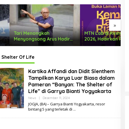
»
enongkah
MTN Lab di Kemah Tari Riau
K
gsong Arus Hadir
2026, Hadirkan Ruang
D
 Wajah Baru
Belajar Lintas Lanskap
I
Budaya Riau bagi Pelaku
T
Tari Muda Indonesia
Shelter Of Life
Kartika Affandi dan Didit Slenthem
Tampilkan Karya Luar Biasa dalam
Pameran “Banyan: The Shelter of
Life” di Garrya Bianti Yogyakarta
News
|
Desember 11, 2024
O
L
JOGJA, (BA) – Garrya Bianti Yogyakarta, resor
E
bintang 5 yang terletak di
H
D
E
L
DUA PENCURI GASAK WARUNG
A