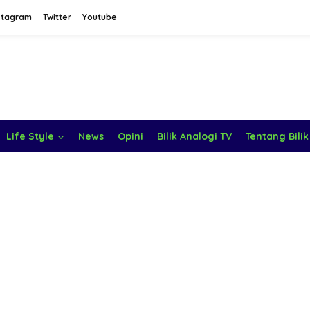
stagram
Twitter
Youtube
Life Style
News
Opini
Bilik Analogi TV
Tentang Bilik