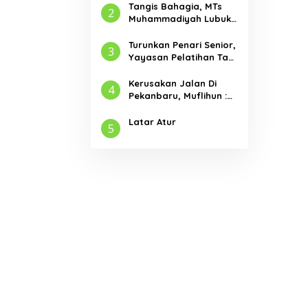
Tangis Bahagia, MTs
2
Muhammadiyah Lubuk
Jambi Adakan Acara
Pelepasan Kelas IX
Turunkan Penari Senior,
3
Yayasan Pelatihan Tari
Laksemana Ikuti
Festival Budaya
Kerusakan Jalan Di
4
Melayu Riau 2024
Pekanbaru, Muflihun :
Program Bertahap
Pembangunan Jalan
Latar Atur
5
Menjadi Skala Prioritas