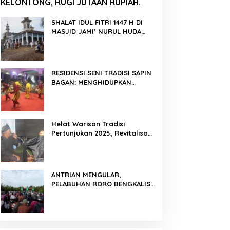
KELONTONG, RUGI JUTAAN RUPIAH.
SHALAT IDUL FITRI 1447 H DI
MASJID JAMI’ NURUL HUDA
BERLANGSUNG KHIDMAT
RESIDENSI SENI TRADISI SAPIN
BAGAN: MENGHIDUPKAN
KEMBALI WARISAN BUDAYA DI
ROKAN HILIR
Helat Warisan Tradisi
Pertunjukan 2025, Revitalisasi
Tradisi Lukah Gilo Siak Melalui
Program Residensi Seni
ANTRIAN MENGULAR,
PELABUHAN RORO BENGKALIS
PADAT KENDARAAN