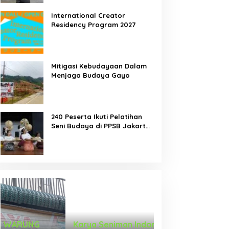
International Creator
Residency Program 2027
emah Tari Riau 2026
DUA PENCURI GASAK
Mitigasi Kebudayaan Dalam
orong Penari Muda
WARUNG KELONTONG,
Menjaga Budaya Gayo
ndonesia Membaca Ulang
RUGI JUTAAN RUPIAH.
ubuh, Ruang, dan Budaya
240 Peserta Ikuti Pelatihan
Seni Budaya di PPSB Jakarta
Pusat
Karya Seniman Indonesia Tampil di
Tari Menongkah