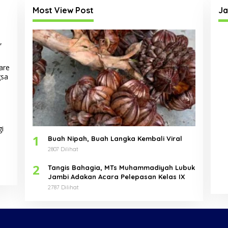
Most View Post
Ja
,
are
gsa
gi
1
Buah Nipah, Buah Langka Kembali Viral
2807 Dilihat
2
Tangis Bahagia, MTs Muhammadiyah Lubuk
Jambi Adakan Acara Pelepasan Kelas IX
2787 Dilihat