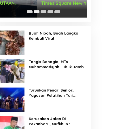
Times Square New York,
Arus Hadir Deng
Tromarama Harumkan Nama
Bangsa
Buah Nipah, Buah Langka
Kembali Viral
Tangis Bahagia, MTs
Muhammadiyah Lubuk Jambi
Adakan Acara Pelepasan
Kelas IX
Turunkan Penari Senior,
Yayasan Pelatihan Tari
Laksemana Ikuti Festival
Budaya Melayu Riau 2024
Kerusakan Jalan Di
Pekanbaru, Muflihun :
Program Bertahap