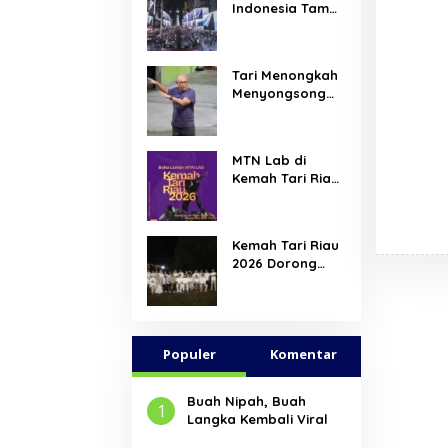
Indonesia Tampil
di Times Square
New York,
Tromarama
Tari Menongkah
Harumkan Nama
Menyongsong
Bangsa
Arus Hadir
Dengan Wajah
Baru
MTN Lab di
Kemah Tari Riau
2026, Hadirkan
Ruang Belajar
Lintas Lanskap
Kemah Tari Riau
Budaya Riau
2026 Dorong
bagi Pelaku Tari
Penari Muda
Muda Indonesia
Indonesia
Membaca Ulang
Tubuh, Ruang,
Populer
dan Budaya
Komentar
Buah Nipah, Buah
1
Langka Kembali Viral