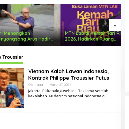
»
enongkah
MTN Lab di Kemah Tari Riau
K
gsong Arus Hadir
2026, Hadirkan Ruang
D
 Wajah Baru
Belajar Lintas Lanskap
I
Budaya Riau bagi Pelaku
T
Tari Muda Indonesia
e Troussier
Vietnam Kalah Lawan Indonesia,
Kontrak Philippe Troussier Putus
Olahraga
|
Maret 27, 2024
O
L
Jakarta, Bilikanalogi.web.id – Tak lama setelah
E
kekalahan 3-0 dari tim nasional Indonesia di
H
D
E
L
A
D
A
R
DUA PENCURI GASAK WARUNG
M