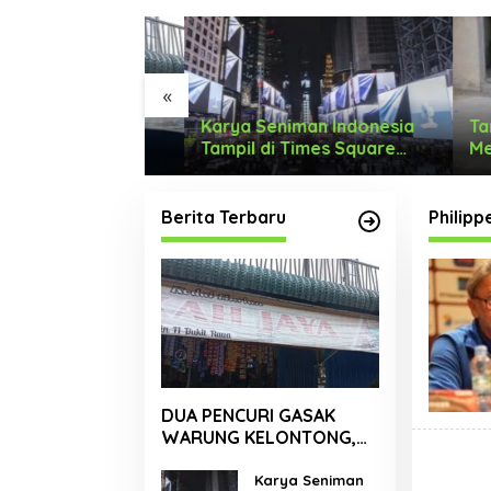
«
I GASAK
Karya Seniman Indonesia
Tari M
LONTONG,
Tampil di Times Square
Menyon
 RUPIAH.
New York, Tromarama
Dengan
Harumkan Nama Bangsa
Berita Terbaru
Philipp
DUA PENCURI GASAK
WARUNG KELONTONG,
RUGI JUTAAN RUPIAH.
Karya Seniman