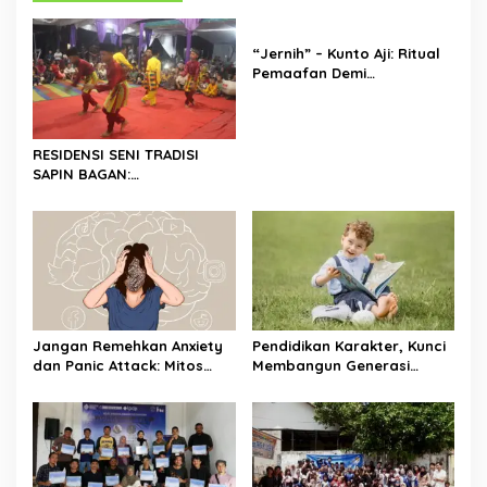
a
s
“Jernih” – Kunto Aji: Ritual
i
Pemaafan Demi
p
Ketenangan Jiwa
o
s
RESIDENSI SENI TRADISI
SAPIN BAGAN:
MENGHIDUPKAN KEMBALI
WARISAN BUDAYA DI ROKAN
HILIR
Jangan Remehkan Anxiety
Pendidikan Karakter, Kunci
dan Panic Attack: Mitos
Membangun Generasi
“Lebay” yang Harus
Berakhlak Mulia
Dihancurkan!