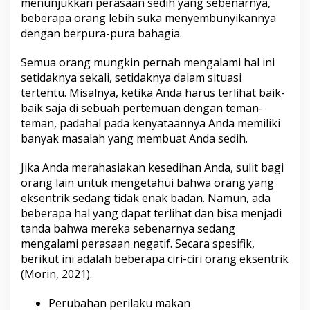
menunjukkan perasaan sedih yang sebenarnya,
k
S
beberapa orang lebih suka menyembunyikannya
e
dengan berpura-pura bahagia.
n
y
Semua orang mungkin pernah mengalami hal ini
u
setidaknya sekali, setidaknya dalam situasi
m
a
tertentu. Misalnya, ketika Anda harus terlihat baik-
n
baik saja di sebuah pertemuan dengan teman-
)
teman, padahal pada kenyataannya Anda memiliki
banyak masalah yang membuat Anda sedih.
Jika Anda merahasiakan kesedihan Anda, sulit bagi
orang lain untuk mengetahui bahwa orang yang
eksentrik sedang tidak enak badan. Namun, ada
beberapa hal yang dapat terlihat dan bisa menjadi
tanda bahwa mereka sebenarnya sedang
mengalami perasaan negatif. Secara spesifik,
berikut ini adalah beberapa ciri-ciri orang eksentrik
(Morin, 2021).
Perubahan perilaku makan