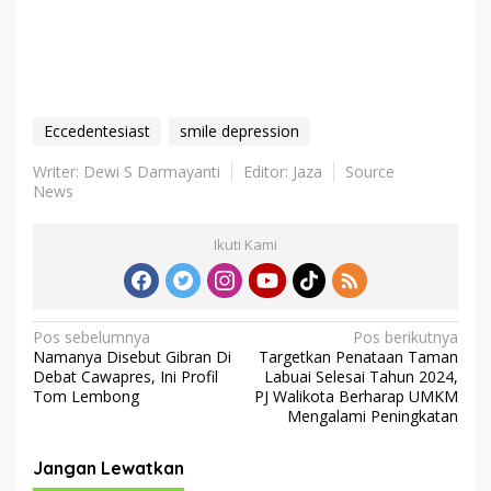
Eccedentesiast
smile depression
Writer: Dewi S Darmayanti
Editor: Jaza
Source
News
Ikuti Kami
N
Pos sebelumnya
Pos berikutnya
Namanya Disebut Gibran Di
Targetkan Penataan Taman
a
Debat Cawapres, Ini Profil
Labuai Selesai Tahun 2024,
v
Tom Lembong
PJ Walikota Berharap UMKM
Mengalami Peningkatan
i
g
Jangan Lewatkan