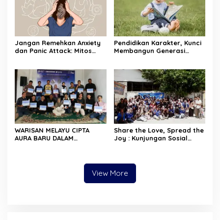
Jangan Remehkan Anxiety
Pendidikan Karakter, Kunci
dan Panic Attack: Mitos
Membangun Generasi
“Lebay” yang Harus
Berakhlak Mulia
Dihancurkan!
WARISAN MELAYU CIPTA
Share the Love, Spread the
AURA BARU DALAM
Joy : Kunjungan Sosial
MELESTARIKAN WARISAN
Allaxe dan Airels di Panti
BUDAYA DI RIAU
Asuhan Al-Muzakki
View More