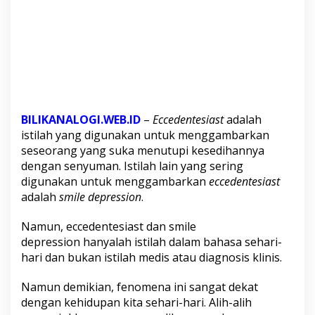
n
(
M
e
n
u
t
u
p
i
BILIKANALOGI.WEB.ID
–
Eccedentesiast
adalah
K
istilah yang digunakan untuk menggambarkan
e
seseorang yang suka menutupi kesedihannya
s
dengan senyuman. Istilah lain yang sering
e
d
digunakan untuk menggambarkan
eccedentesiast
i
adalah
smile depression
.
h
a
Namun, eccedentesiast dan smile
n
depression hanyalah istilah dalam bahasa sehari-
D
i
hari dan bukan istilah medis atau diagnosis klinis.
b
a
Namun demikian, fenomena ini sangat dekat
l
dengan kehidupan kita sehari-hari. Alih-alih
i