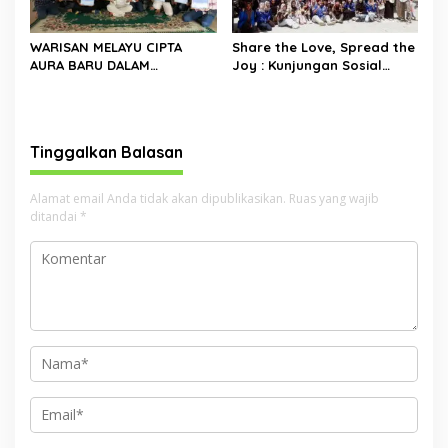
WARISAN MELAYU CIPTA
Share the Love, Spread the
AURA BARU DALAM
Joy : Kunjungan Sosial
MELESTARIKAN WARISAN
Allaxe dan Airels di Panti
BUDAYA DI RIAU
Asuhan Al-Muzakki
Tinggalkan Balasan
Alamat email Anda tidak akan dipublikasikan.
Ruas yang wajib
ditandai
*