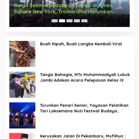
Karya Seniman Indonesia Tampil di Times
T
Square New York, Tromarama Harumkan
D
Nama Bangsa
Buah Nipah, Buah Langka Kembali Viral
Tangis Bahagia, MTs Muhammadiyah Lubuk
Jambi Adakan Acara Pelepasan Kelas IX
Turunkan Penari Senior, Yayasan Pelatihan
Tari Laksemana Ikuti Festival Budaya
Melayu Riau 2024
Kerusakan Jalan Di Pekanbaru, Muflihun :